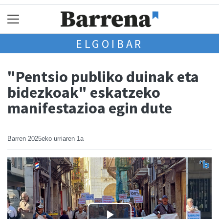
ELGOIBAR
"Pentsio publiko duinak eta
bidezkoak" eskatzeko
manifestazioa egin dute
Barren
2025eko urriaren 1a