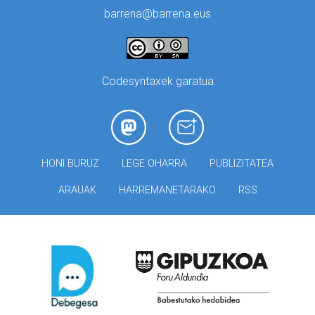
barrena@barrena.eus
Codesyntaxek garatua
HONI BURUZ
LEGE OHARRA
PUBLIZITATEA
ARAUAK
HARREMANETARAKO
RSS