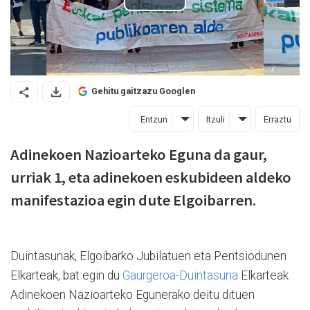
Gehitu gaitzazu Googlen
Entzun
Itzuli
Erraztu
Adinekoen Nazioarteko Eguna da gaur,
urriak 1, eta adinekoen eskubideen aldeko
manifestazioa egin dute Elgoibarren.
Duintasunak, Elgoibarko Jubilatuen eta Pentsiodunen
Elkarteak, bat egin du
Gaurgeroa-Duintasuna
Elkarteak
Adinekoen Nazioarteko Egunerako deitu dituen