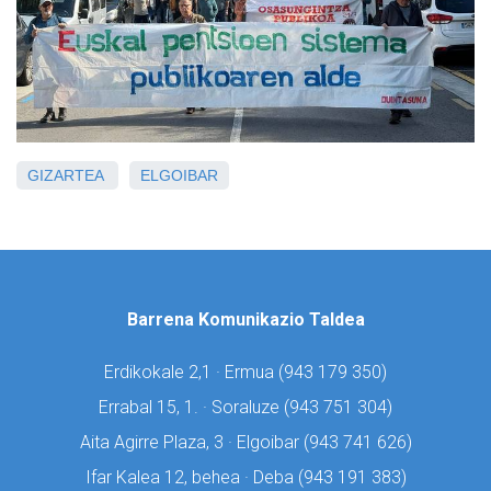
GIZARTEA
ELGOIBAR
Barrena Komunikazio Taldea
Erdikokale 2,1 · Ermua (
943 179 350)
Errabal 15, 1. · Soraluze (
943 751 304)
Aita Agirre Plaza, 3 · Elgoibar (
943 741 626)
Ifar Kalea 12, behea · Deba (
943 191 383)