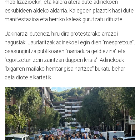
mobilizazioekin, eta kalera atera dute adinekoen
eskubideen aldeko aldarria. Kalegoen plazatik hasi dute
manifestazioa eta herriko kaleak gurutzatu dituzte.
Jakinarazi dutenez, hiru dira protestarako arrazoi
nagusiak: Jaurlaritzak adinekoei egin dien "mespretxua",
osasungintza publikoaren "narriadura geldiezina" eta
"egoitzetan zein zaintzan dagoen krisia". Adinekoak
"bigarren mailako herritar gisa hartzea" bukatu behar
dela diote elkartetik.