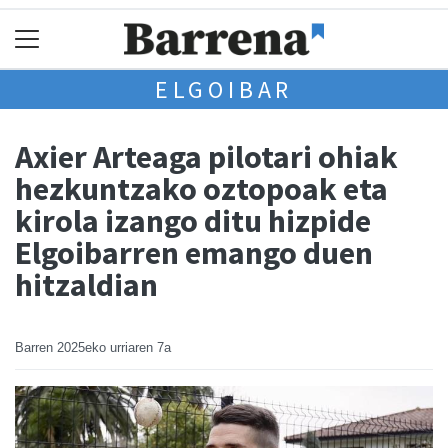
ELGOIBAR
Axier Arteaga pilotari ohiak
hezkuntzako oztopoak eta
kirola izango ditu hizpide
Elgoibarren emango duen
hitzaldian
Barren
2025eko urriaren 7a