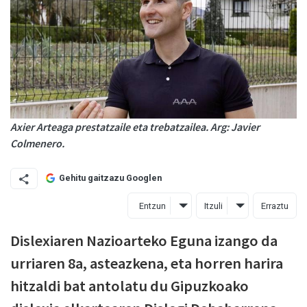
Axier Arteaga prestatzaile eta trebatzailea. Arg: Javier
Colmenero.
Gehitu gaitzazu Googlen
Entzun
Itzuli
Erraztu
Dislexiaren Nazioarteko Eguna izango da
urriaren 8a, asteazkena, eta horren harira
hitzaldi bat antolatu du Gipuzkoako