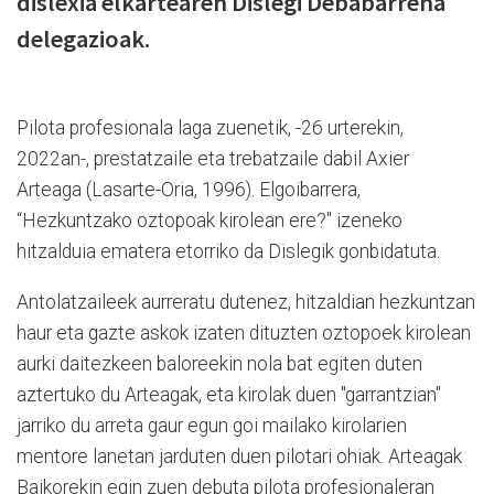
dislexia elkartearen Dislegi Debabarrena
delegazioak.
Pilota profesionala laga zuenetik, -26 urterekin,
2022an-, prestatzaile eta trebatzaile dabil Axier
Arteaga (Lasarte-Oria, 1996). Elgoibarrera,
“Hezkuntzako oztopoak kirolean ere?" izeneko
hitzalduia ematera etorriko da Dislegik gonbidatuta.
Antolatzaileek aurreratu dutenez, hitzaldian hezkuntzan
haur eta gazte askok izaten dituzten oztopoek kirolean
aurki daitezkeen baloreekin nola bat egiten duten
aztertuko du Arteagak, eta kirolak duen "garrantzian"
jarriko du arreta gaur egun goi mailako kirolarien
mentore lanetan jarduten duen pilotari ohiak. Arteagak
Baikorekin egin zuen debuta pilota profesionaleran