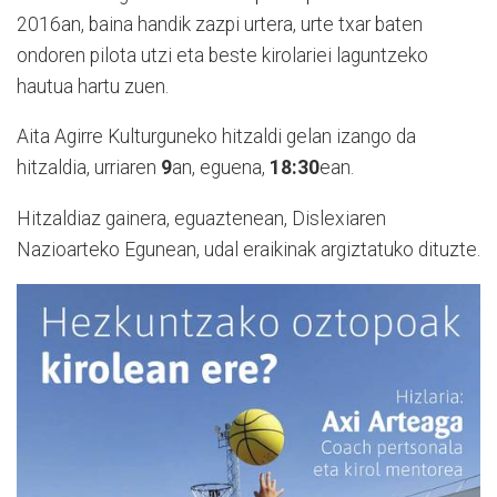
2016an, baina handik zazpi urtera, urte txar baten
ondoren pilota utzi eta beste kirolariei laguntzeko
hautua hartu zuen.
Aita Agirre Kulturguneko hitzaldi gelan izango da
hitzaldia, urriaren
9
an, eguena,
18:30
ean.
Hitzaldiaz gainera, eguaztenean, Dislexiaren
Nazioarteko Egunean, udal eraikinak argiztatuko dituzte.