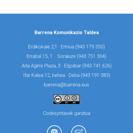
Barrena Komunikazio Taldea
Erdikokale 2,1 · Ermua (
943 179 350)
Errabal 15, 1. · Soraluze (
943 751 304)
Aita Agirre Plaza, 3 · Elgoibar (
943 741 626)
Ifar Kalea 12, behea · Deba (
943 191 383)
barrena@barrena.eus
Codesyntaxek garatua