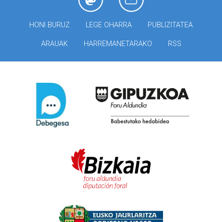
HONI BURUZ
LEGE OHARRA
PUBLIZITATEA
ARAUAK
HARREMANETARAKO
RSS