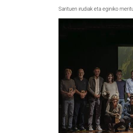
Sarituen irudiak eta eginiko meri