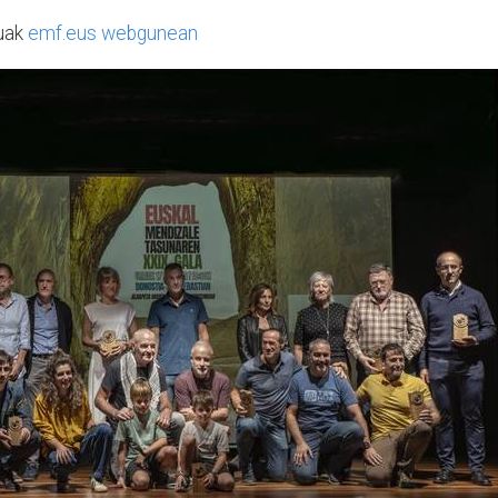
tuak
emf.eus webgunean