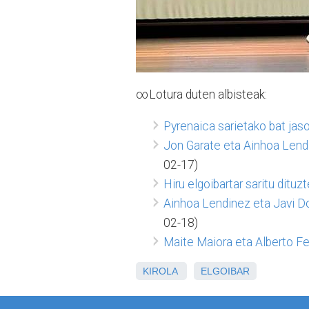
∞Lotura duten albisteak:
Pyrenaica sarietako bat ja
Jon Garate eta Ainhoa Lend
02-17)
Hiru elgoibartar saritu dit
Ainhoa Lendinez eta Javi D
02-18)
Maite Maiora eta Alberto Fe
KIROLA
ELGOIBAR