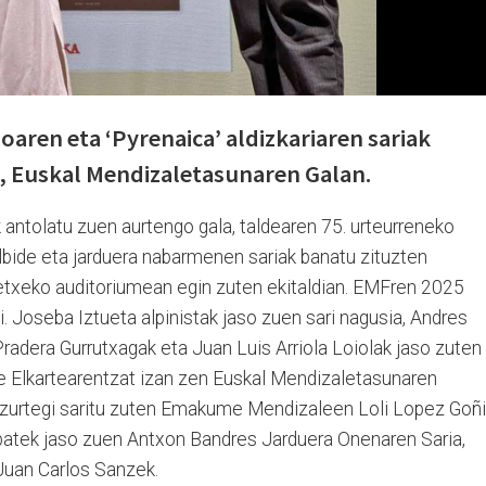
oaren eta ‘Pyrenaica’ aldizkariaren sariak
n, Euskal Mendizaletasunaren Galan.
antolatu zuen aurtengo gala, taldearen 75. urteurreneko
bilbide eta jarduera nabarmenen sariak banatu zituzten
etxeko auditoriumean egin zuten ekitaldian. EMFren 2025
i. Joseba Iztueta alpinistak jaso zuen sari nagusia, Andres
radera Gurrutxagak eta Juan Luis Arriola Loiolak jaso zuten
e Elkartearentzat izan zen Euskal Mendizaletasunaren
azurtegi saritu zuten Emakume Mendizaleen Loli Lopez Goñi
e batek jaso zuen Antxon Bandres Jarduera Onenaren Saria,
 Juan Carlos Sanzek.