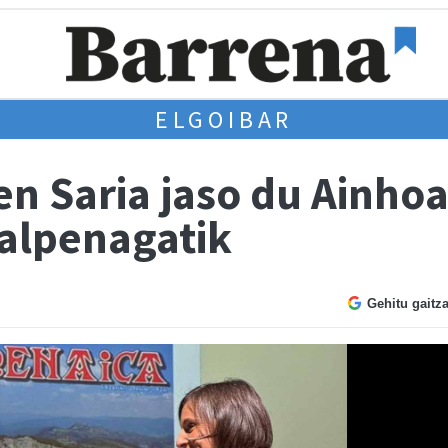
ELGOIBAR
en Saria jaso du Ainho
alpenagatik
Gehitu gaitz