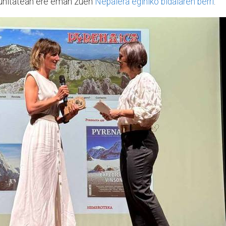
nitatean ere eman zuen
Nepalera eginiko bidaiaren berri
.