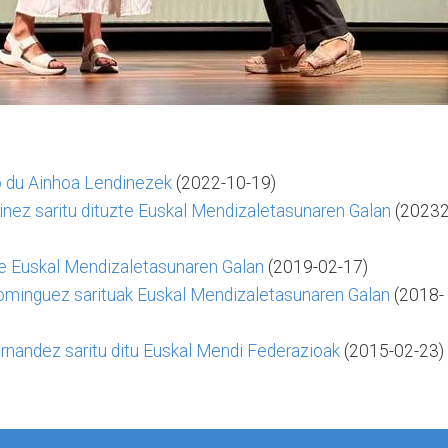
so du Ainhoa Lendinezek
(2022-10-19)
inez saritu dituzte Euskal Mendizaletasunaren Galan
(20232
uzte Euskal Mendizaletasunaren Galan
(2019-02-17)
ominguez sarituak Euskal Mendizaletasunaren Galan
(2018-
rnandez saritu ditu Euskal Mendi Federazioak
(2015-02-23)