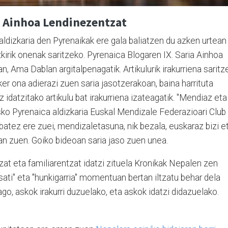
t Ainhoa Lendinezentzat
ldizkaria den Pyrenaikak ere gala baliatzen du azken urtean
azkirik onenak saritzeko. Pyrenaica Blogaren IX. Saria Ainhoa
, Ama Dablan argitalpenagatik. Artikulurik irakurriena saritz
er ona adierazi zuen saria jasotzerakoan, baina harrituta
idatzitako artikulu bat irakurriena izateagatik. "Mendiaz eta
sko Pyrenaica aldizkaria Euskal Mendizale Federazioari Club
atez ere zuei, mendizaletasuna, nik bezala, euskaraz bizi e
san zuen. Goiko bideoan saria jaso zuen unea.
at eta familiarentzat idatzi zituela Kronikak Nepalen zen
sati" eta "hunkigarria" momentuan bertan iltzatu behar dela
ago, askok irakurri duzuelako, eta askok idatzi didazuelako.