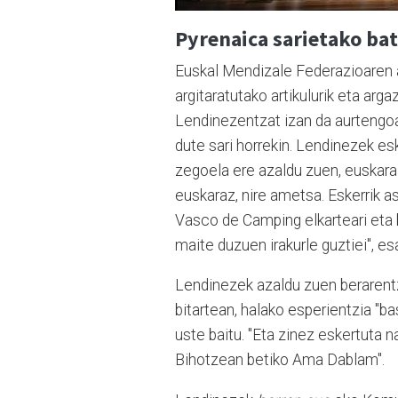
Pyrenaica sarietako ba
Euskal Mendizale Federazioaren a
argitaratutako artikulurik eta arg
Lendinezentzat izan da aurtengoan
dute sari horrekin. Lendinezek esk
zegoela ere azaldu zuen, euskaraz 
euskaraz, nire ametsa. Eskerrik a
Vasco de Camping elkarteari eta b
maite duzuen irakurle guztiei", e
Lendinezek azaldu zuen berarentz
bitartean, halako esperientzia "ba
uste baitu. "Eta zinez eskertuta n
Bihotzean betiko Ama Dablam".