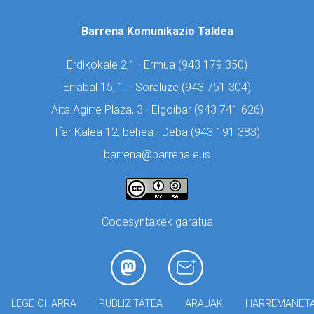
Barrena Komunikazio Taldea
Erdikokale 2,1 · Ermua (
943 179 350)
Errabal 15, 1. · Soraluze (
943 751 304)
Aita Agirre Plaza, 3 · Elgoibar (
943 741 626)
Ifar Kalea 12, behea · Deba (
943 191 383)
barrena@barrena.eus
Codesyntaxek garatua
LEGE OHARRA
PUBLIZITATEA
ARAUAK
HARREMANET