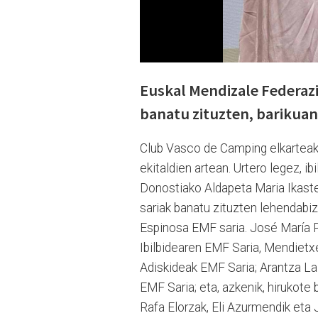
Euskal Mendizale Federazi
banatu zituzten, barikua
Club Vasco de Camping elkarteak 
ekitaldien artean. Urtero legez, i
Donostiako Aldapeta Maria Ikast
sariak banatu zituzten lehendabiz
Espinosa EMF saria. José María P
Ibilbidearen EMF Saria, Mendietx
Adiskideak EMF Saria; Arantza L
EMF Saria; eta, azkenik, hirukot
Rafa Elorzak, Eli Azurmendik eta