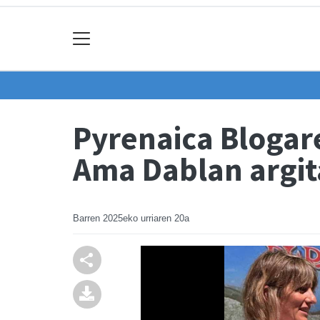
Pyrenaica Blogar
Ama Dablan argit
Barren
2025eko urriaren 20a