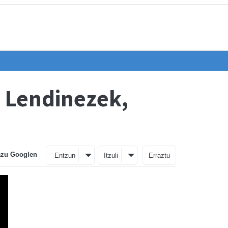
a Lendinezek,
azu Googlen
Entzun
Itzuli
Erraztu