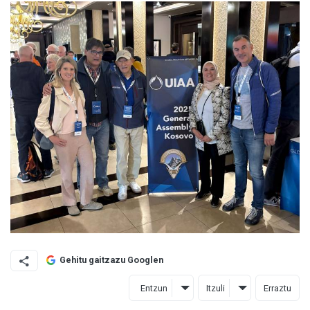
Gehitu gaitzazu Googlen
Entzun
Itzuli
Erraztu