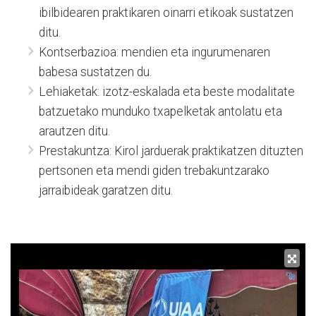
ibilbidearen praktikaren oinarri etikoak sustatzen
ditu.
Kontserbazioa: mendien eta ingurumenaren
babesa sustatzen du.
Lehiaketak: izotz-eskalada eta beste modalitate
batzuetako munduko txapelketak antolatu eta
arautzen ditu.
Prestakuntza: Kirol jarduerak praktikatzen dituzten
pertsonen eta mendi giden trebakuntzarako
jarraibideak garatzen ditu.