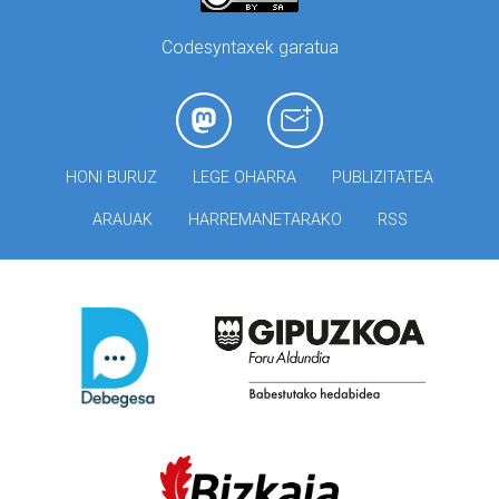
Codesyntaxek garatua
HONI BURUZ
LEGE OHARRA
PUBLIZITATEA
ARAUAK
HARREMANETARAKO
RSS