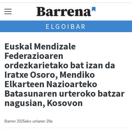
ELGOIBAR
Euskal Mendizale
Federazioaren
ordezkarietako bat izan da
Iratxe Osoro, Mendiko
Elkarteen Nazioarteko
Batasunaren urteroko batzar
nagusian, Kosovon
Barren
2025eko urriaren 29a