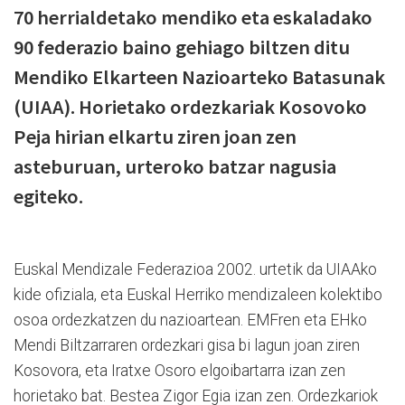
70 herrialdetako mendiko eta eskaladako
90 federazio baino gehiago biltzen ditu
Mendiko Elkarteen Nazioarteko Batasunak
(UIAA). Horietako ordezkariak Kosovoko
Peja hirian elkartu ziren joan zen
asteburuan, urteroko batzar nagusia
egiteko.
Euskal Mendizale Federazioa 2002. urtetik da UIAAko
kide ofiziala, eta Euskal Herriko mendizaleen kolektibo
osoa ordezkatzen du nazioartean. EMFren eta EHko
Mendi Biltzarraren ordezkari gisa bi lagun joan ziren
Kosovora, eta Iratxe Osoro elgoibartarra izan zen
horietako bat. Bestea Zigor Egia izan zen. Ordezkariok