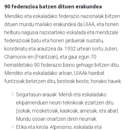
90 federazioa batzen dituen erakundea
Mendiko eta eskaladako federazio nazionalak biltzen
dituen mundu mailako erakundea da UIAA, eta honen
helburu nagusia nazioarteko eskalada eta mendizale
federazioak batu eta horien jarduerak sustatu,
koordinatu eta arautzea da. 1932.urtean sortu zuten,
Chamonix-en (Frantzian), eta gaur egun 70
herrialdetako 90 federazio baino gehiago biltzen ditu.
Mendiko eta eskaladako arloan, UIAAk hainbat
funtzioak betetzen ditu, besteak beste, honako hauek:
Segurtasun-arauak: Mendi eta eskaladako
ekipamenduen neurri teknikoak ezartzen ditu
(sokak, mosketoiak, kaskoak, arnesak, eta abar).
Mundu osoan onartzen diren neurriak.
Etika eta kirola: Alpinismo, eskalada eta