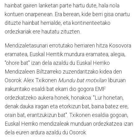
hainbat gairen lanketan parte hartu dute, hala nola
kontuen onarpenean. Era berean, kide berri gisa onartu
dituzte hainbat herrialde, eta kontinenteetako
ordezkariak ere hautatu zituzten.
Mendizaletasunari errotutako herriaren hitza Kosovora
eramatea, Euskal Herritik mundura eramatea, alegia,
"ohore bat" izan dela azaldu du Euskal Herriko
Mendizaleen Biltzarreko zuzendaritzako kidea den
Osorok. Alex Txikonen
Mundu bat motxilan
liburuan
irakurritako esaldi bat ekarri dio gogora EMF
ordezkatzeko aukera honek, honakoa: "Lur honetan,
denak dauka iragan eta etorkizun bat, baina batez ere,
orain bat, erantzukizun bat". Txikonen esaldia gogoan,
Euskal Herriko mendizaleak munduan ordezkatzea izan
dela euren ardura azaldu du Osorok.