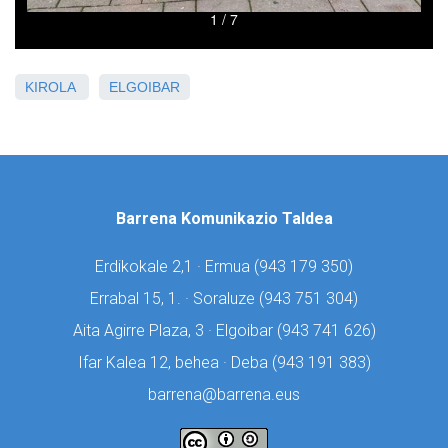
KIROLA
ELGOIBAR
Barrena Komunikazio Taldea
Erdikokale 2,1 · Ermua (
943 179 350)
Errabal 15, 1. · Soraluze (
943 751 304)
Aita Agirre Plaza, 3 · Elgoibar (
943 741 626)
Ifar Kalea 12, behea · Deba (
943 191 383)
barrena@barrena.eus