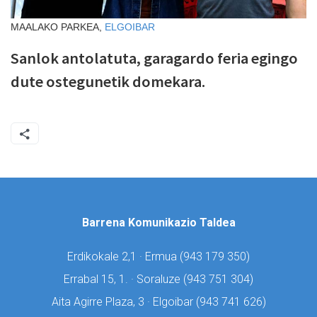
MAALAKO PARKEA,
ELGOIBAR
Sanlok antolatuta, garagardo feria egingo
dute ostegunetik domekara.
Barrena Komunikazio Taldea
Erdikokale 2,1 · Ermua (
943 179 350)
Errabal 15, 1. · Soraluze (
943 751 304)
Aita Agirre Plaza, 3 · Elgoibar (
943 741 626)