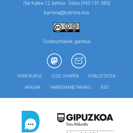
Ifar Kalea 12, behea · Deba (
943 191 383)
barrena@barrena.eus
Codesyntaxek garatua
HONI BURUZ
LEGE OHARRA
PUBLIZITATEA
ARAUAK
HARREMANETARAKO
RSS