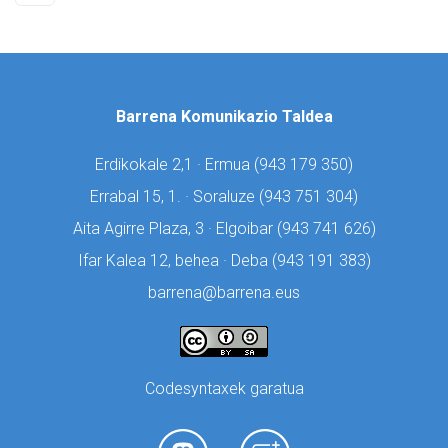
Barrena Komunikazio Taldea
Erdikokale 2,1 · Ermua (
943 179 350)
Errabal 15, 1. · Soraluze (
943 751 304)
Aita Agirre Plaza, 3 · Elgoibar (
943 741 626)
Ifar Kalea 12, behea · Deba (
943 191 383)
barrena@barrena.eus
Codesyntaxek garatua