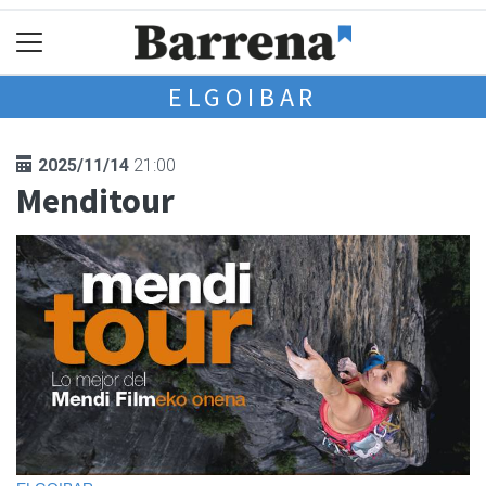
ELGOIBAR
2025/11/14
21:00
Menditour