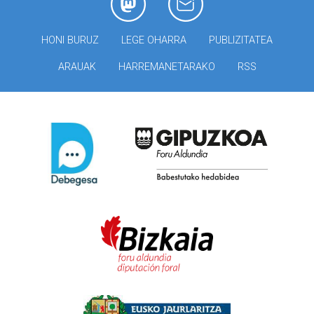
HONI BURUZ
LEGE OHARRA
PUBLIZITATEA
ARAUAK
HARREMANETARAKO
RSS