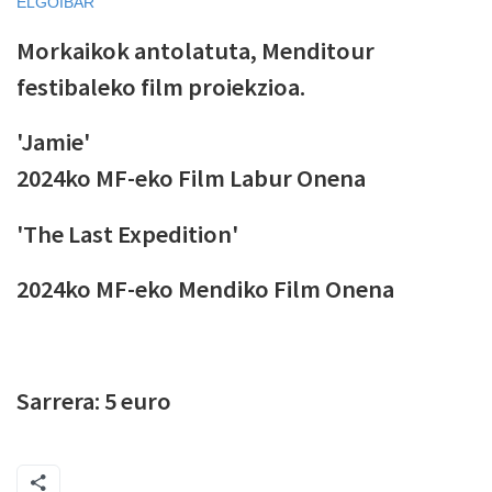
ELGOIBAR
Morkaikok antolatuta, Menditour
festibaleko film proiekzioa.
'Jamie'
2024ko MF-eko Film Labur Onena
'The Last Expedition'
2024ko MF-eko Mendiko Film Onena
Sarrera: 5 euro