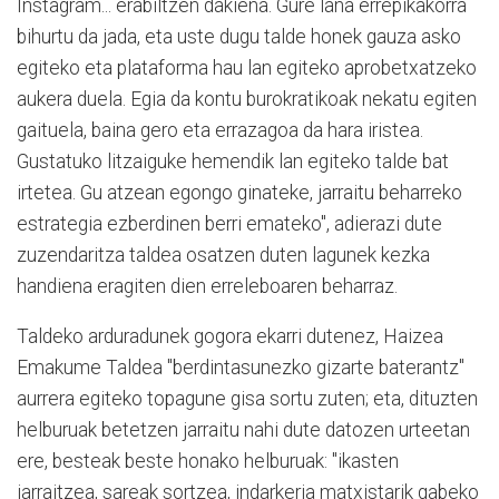
Instagram... erabiltzen dakiena. Gure lana errepikakorra
bihurtu da jada, eta uste dugu talde honek gauza asko
egiteko eta plataforma hau lan egiteko aprobetxatzeko
aukera duela. Egia da kontu burokratikoak nekatu egiten
gaituela, baina gero eta errazagoa da hara iristea.
Gustatuko litzaiguke hemendik lan egiteko talde bat
irtetea. Gu atzean egongo ginateke, jarraitu beharreko
estrategia ezberdinen berri emateko", adierazi dute
zuzendaritza taldea osatzen duten lagunek kezka
handiena eragiten dien erreleboaren beharraz.
Taldeko arduradunek gogora ekarri dutenez, Haizea
Emakume Taldea "berdintasunezko gizarte baterantz"
aurrera egiteko topagune gisa sortu zuten; eta, dituzten
helburuak betetzen jarraitu nahi dute datozen urteetan
ere, besteak beste honako helburuak: "ikasten
jarraitzea, sareak sortzea, indarkeria matxistarik gabeko