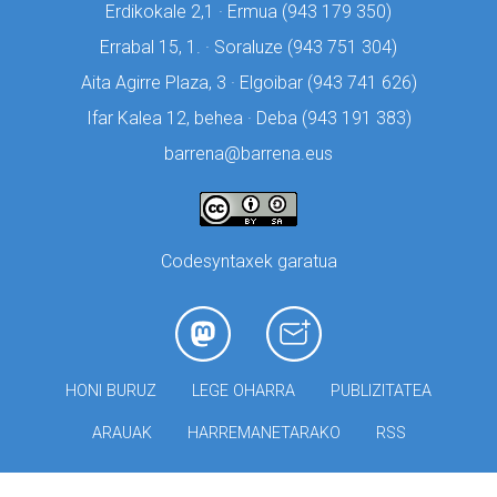
Erdikokale 2,1 · Ermua (
943 179 350)
Errabal 15, 1. · Soraluze (
943 751 304)
Aita Agirre Plaza, 3 · Elgoibar (
943 741 626)
Ifar Kalea 12, behea · Deba (
943 191 383)
barrena@barrena.eus
Codesyntaxek garatua
HONI BURUZ
LEGE OHARRA
PUBLIZITATEA
ARAUAK
HARREMANETARAKO
RSS