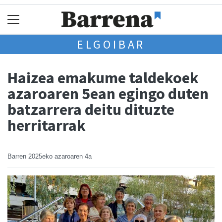
ELGOIBAR
Haizea emakume taldekoek
azaroaren 5ean egingo duten
batzarrera deitu dituzte
herritarrak
Barren
2025eko azaroaren 4a