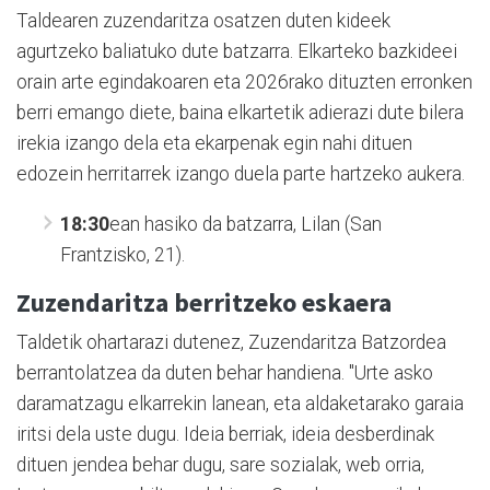
Taldearen zuzendaritza osatzen duten kideek
agurtzeko baliatuko dute batzarra. Elkarteko bazkideei
orain arte egindakoaren eta 2026rako dituzten erronken
berri emango diete, baina elkartetik adierazi dute bilera
irekia izango dela eta ekarpenak egin nahi dituen
edozein herritarrek izango duela parte hartzeko aukera.
18:30
ean hasiko da batzarra, Lilan (San
Frantzisko, 21).
Zuzendaritza berritzeko eskaera
Taldetik ohartarazi dutenez, Zuzendaritza Batzordea
berrantolatzea da duten behar handiena. "Urte asko
daramatzagu elkarrekin lanean, eta aldaketarako garaia
iritsi dela uste dugu. Ideia berriak, ideia desberdinak
dituen jendea behar dugu, sare sozialak, web orria,