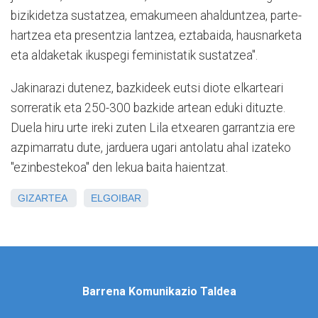
bizikidetza sustatzea, emakumeen ahalduntzea, parte-
hartzea eta presentzia lantzea, eztabaida, hausnarketa
eta aldaketak ikuspegi feministatik sustatzea".
Jakinarazi dutenez, bazkideek eutsi diote elkarteari
sorreratik eta 250-300 bazkide artean eduki dituzte.
Duela hiru urte ireki zuten Lila etxearen garrantzia ere
azpimarratu dute, jarduera ugari antolatu ahal izateko
"ezinbestekoa" den lekua baita haientzat.
GIZARTEA
ELGOIBAR
Barrena Komunikazio Taldea