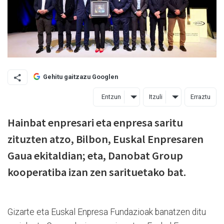
Gehitu gaitzazu Googlen
Entzun
Itzuli
Erraztu
Hainbat enpresari eta enpresa saritu
zituzten atzo, Bilbon, Euskal Enpresaren
Gaua ekitaldian; eta, Danobat Group
kooperatiba izan zen sarituetako bat.
Gizarte eta Euskal Enpresa Fundazioak banatzen ditu