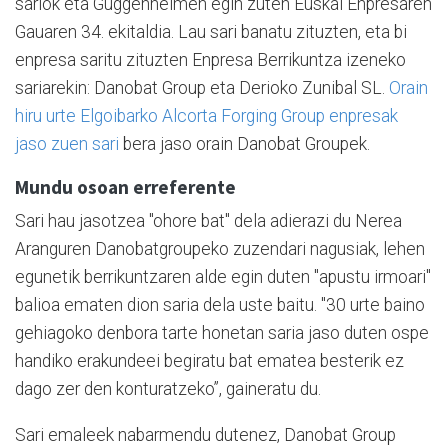
sariok eta Guggenheimen egin zuten Euskal Enpresaren
Gauaren 34. ekitaldia. Lau sari banatu zituzten, eta bi
enpresa saritu zituzten Enpresa Berrikuntza izeneko
sariarekin: Danobat Group eta Derioko Zunibal SL.
Orain
hiru urte Elgoibarko Alcorta Forging Group enpresak
jaso zuen sari
bera jaso orain Danobat Groupek.
Mundu osoan erreferente
Sari hau jasotzea "ohore bat" dela adierazi du Nerea
Aranguren Danobatgroupeko zuzendari nagusiak, lehen
egunetik berrikuntzaren alde egin duten "apustu irmoari"
balioa ematen dion saria dela uste baitu. "30 urte baino
gehiagoko denbora tarte honetan saria jaso duten ospe
handiko erakundeei begiratu bat ematea besterik ez
dago zer den konturatzeko”, gaineratu du.
Sari emaleek nabarmendu dutenez, Danobat Group