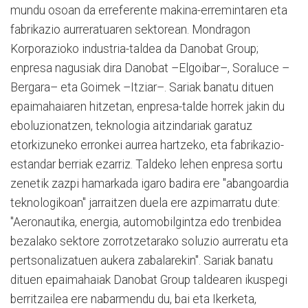
mundu osoan da erreferente makina-erremintaren eta
fabrikazio aurreratuaren sektorean. Mondragon
Korporazioko industria-taldea da Danobat Group;
enpresa nagusiak dira Danobat –Elgoibar–, Soraluce –
Bergara– eta Goimek –Itziar–. Sariak banatu dituen
epaimahaiaren hitzetan, enpresa-talde horrek jakin du
eboluzionatzen, teknologia aitzindariak garatuz
etorkizuneko erronkei aurrea hartzeko, eta fabrikazio-
estandar berriak ezarriz. Taldeko lehen enpresa sortu
zenetik zazpi hamarkada igaro badira ere "abangoardia
teknologikoan" jarraitzen duela ere azpimarratu dute:
"Aeronautika, energia, automobilgintza edo trenbidea
bezalako sektore zorrotzetarako soluzio aurreratu eta
pertsonalizatuen aukera zabalarekin". Sariak banatu
dituen epaimahaiak Danobat Group taldearen ikuspegi
berritzailea ere nabarmendu du, bai eta Ikerketa,