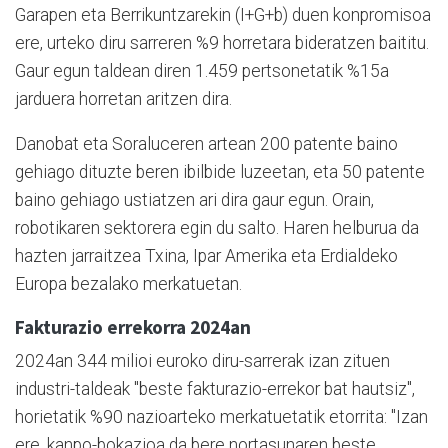
Garapen eta Berrikuntzarekin (I+G+b) duen konpromisoa
ere, urteko diru sarreren %9 horretara bideratzen baititu.
Gaur egun taldean diren 1.459 pertsonetatik %15a
jarduera horretan aritzen dira.
Danobat eta Soraluceren artean 200 patente baino
gehiago dituzte beren ibilbide luzeetan, eta 50 patente
baino gehiago ustiatzen ari dira gaur egun. Orain,
robotikaren sektorera egin du salto. Haren helburua da
hazten jarraitzea Txina, Ipar Amerika eta Erdialdeko
Europa bezalako merkatuetan.
Fakturazio errekorra 2024an
2024an 344 milioi euroko diru-sarrerak izan zituen
industri-taldeak "beste fakturazio-errekor bat hautsiz",
horietatik %90 nazioarteko merkatuetatik etorrita: "Izan
ere, kanpo-bokazioa da bere nortasunaren beste