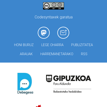
Codesyntaxek garatua
HONI BURUZ
LEGE OHARRA
PUBLIZITATEA
ARAUAK
HARREMANETARAKO
RSS