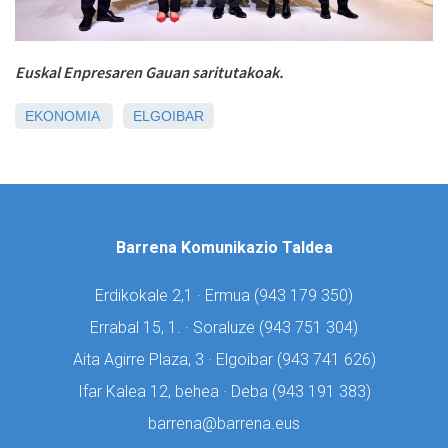
Euskal Enpresaren Gauan saritutakoak.
EKONOMIA
ELGOIBAR
Barrena Komunikazio Taldea
Erdikokale 2,1 · Ermua (
943 179 350)
Errabal 15, 1. · Soraluze (
943 751 304)
Aita Agirre Plaza, 3 · Elgoibar (
943 741 626)
Ifar Kalea 12, behea · Deba (
943 191 383)
barrena@barrena.eus