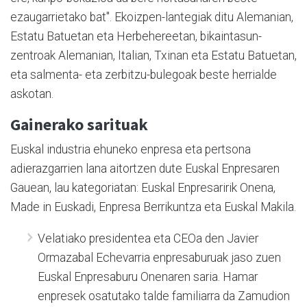
ezaugarrietako bat". Ekoizpen-lantegiak ditu Alemanian,
Estatu Batuetan eta Herbehereetan, bikaintasun-
zentroak Alemanian, Italian, Txinan eta Estatu Batuetan,
eta salmenta- eta zerbitzu-bulegoak beste herrialde
askotan.
Gainerako sarituak
Euskal industria ehuneko enpresa eta pertsona
adierazgarrien lana aitortzen dute Euskal Enpresaren
Gauean, lau kategoriatan: Euskal Enpresaririk Onena,
Made in Euskadi, Enpresa Berrikuntza eta Euskal Makila.
Velatiako presidentea eta CEOa den Javier
Ormazabal Echevarria enpresaburuak jaso zuen
Euskal Enpresaburu Onenaren saria. Hamar
enpresek osatutako talde familiarra da Zamudion