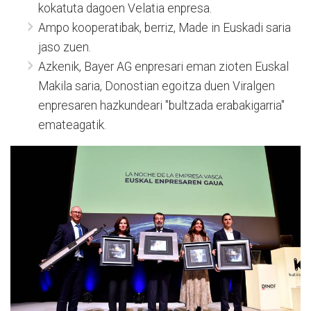
kokatuta dagoen Velatia enpresa.
Ampo kooperatibak, berriz, Made in Euskadi saria
jaso zuen.
Azkenik, Bayer AG enpresari eman zioten Euskal
Makila saria, Donostian egoitza duen Viralgen
enpresaren hazkundeari "bultzada erabakigarria"
emateagatik.