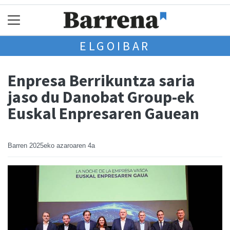
ELGOIBAR
Enpresa Berrikuntza saria
jaso du Danobat Group-ek
Euskal Enpresaren Gauean
Barren
2025eko azaroaren 4a