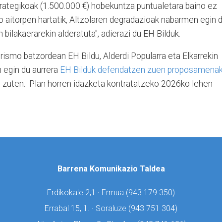
strategikoak (1.500.000 €) hobekuntza puntualetara baino ez
o aitorpen hartatik, Altzolaren degradazioak nabarmen egin 
bilakaerarekin alderatuta", adierazi du EH Bilduk.
rismo batzordean EH Bildu, Alderdi Popularra eta Elkarrekin
 egin du aurrera
EH Bilduk defendatzen zuen proposamena
 zuten. Plan horren idazketa kontratatzeko 2026ko lehen
Barrena Komunikazio Taldea
Erdikokale 2,1 · Ermua (
943 179 350)
Errabal 15, 1. · Soraluze (
943 751 304)