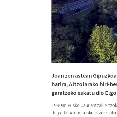
Joan zen astean Gipuzkoa
harira, Altzolarako hiri-b
garatzeko eskatu dio Elgo
1999an Eusko Jaurlaritzak Altzo
degradatuak berreskuratzeko plan