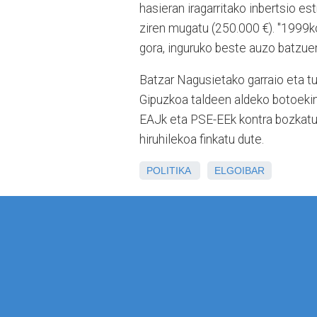
hasieran iragarritako inbertsio e
ziren mugatu (250.000 €). "1999k
gora, inguruko beste auzo batzuen 
Batzar Nagusietako garraio eta tu
Gipuzkoa taldeen aldeko botoekin
EAJk eta PSE-EEk kontra bozkatu
hiruhilekoa finkatu dute.
POLITIKA
ELGOIBAR