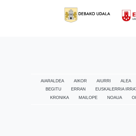
AIARALDEA
AIKOR
AIURRI
ALEA
BEGITU
ERRAN
EUSKALERRIA IRRA
KRONIKA
MAILOPE
NOAUA
O