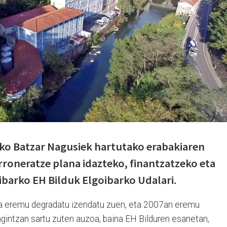
ko Batzar Nagusiek hartutako erabakiaren
erroneratze plana idazteko, finantzatzeko eta
ibarko EH Bilduk Elgoibarko Udalari.
la eremu degradatu izendatu zuen, eta 2007an eremu
gintzan sartu zuten auzoa, baina EH Bilduren esanetan,