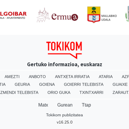
Gertuko informazioa, euskaraz
AMEZTI
ANBOTO
ANTXETA IRRATIA
ATARIA
AZP
TIA
GEURIA
GOIENA
GOIERRI TELEBISTA
GUAIXE
IZMENDI TELEBISTA
ORIO GUKA
TXINTXARRI
ZARAUT
Matx
Gurean
Ttap
Tokikom publizitatea
v16.25.0