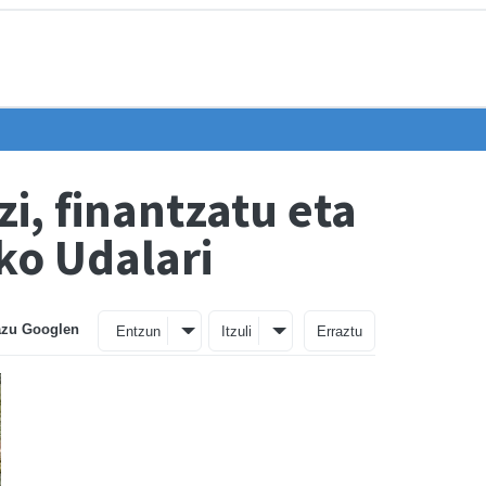
i, finantzatu eta
ko Udalari
azu Googlen
Entzun
Itzuli
Erraztu