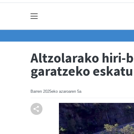
Altzolarako hiri-
garatzeko eskatu 
Barren
2025eko azaroaren 5a