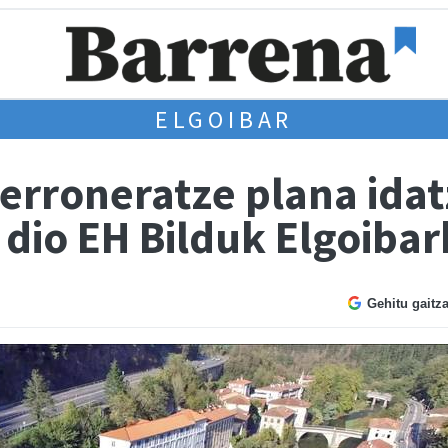
ELGOIBAR
berroneratze plana idatz
dio EH Bilduk Elgoibar
Gehitu gaitz