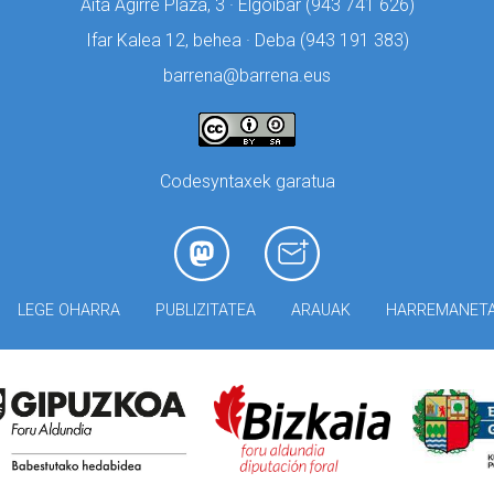
Aita Agirre Plaza, 3 · Elgoibar (
943 741 626)
Ifar Kalea 12, behea · Deba (
943 191 383)
barrena@barrena.eus
Codesyntaxek garatua
LEGE OHARRA
PUBLIZITATEA
ARAUAK
HARREMANET