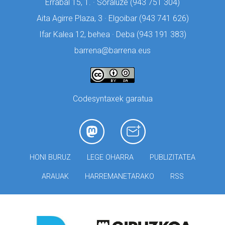
Errabal 15, 1. · Soraluze (
943 751 304)
Aita Agirre Plaza, 3 · Elgoibar (
943 741 626)
Ifar Kalea 12, behea · Deba (
943 191 383)
barrena@barrena.eus
Codesyntaxek garatua
HONI BURUZ
LEGE OHARRA
PUBLIZITATEA
ARAUAK
HARREMANETARAKO
RSS