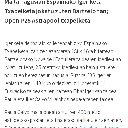
Maila nagusian Espainiako Igeriketa
Txapelketa jokatu zuten Bartzelonan;
Open P25 Astrapool txapelketa.
Igeriketa denboraldiko lehendabiziko Espainiako
Txapelketa izan zen azaroaren 13tik 16ra bitartean
Bartzelonako Nova de l’Escullera taldearen igerilekuan
jokatu zutena, 25 metroko igerilekuan hain justu ere;
hori zuen berezitasun nagusia. Guztira 638 igerilari
lehiatu ziren, 143 klub ordezkatuz. Horietatik 11
Euskadiko taldeak ziren, tartean Eibar Igerixan taldea;
Paula eta Iker Calvo Villalobos neba-arreben taldea.
Paula Calvo maila onean aritu zen 400 metro
estiloetako proban, eta finalerako sailkatu ez zen arren,