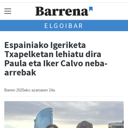
ELGOIBAR
Espainiako Igeriketa
Txapelketan lehiatu dira
Paula eta Iker Calvo neba-
arrebak
Barren
2025eko azaroaren 24a