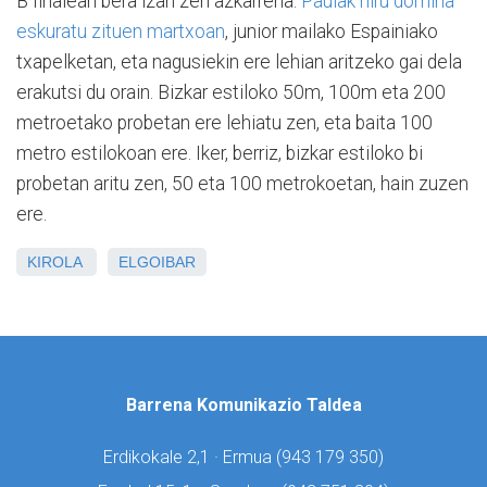
B finalean bera izan zen azkarrena.
Paulak hiru domina
eskuratu zituen martxoan
, junior mailako Espainiako
txapelketan, eta nagusiekin ere lehian aritzeko gai dela
erakutsi du orain. Bizkar estiloko 50m, 100m eta 200
metroetako probetan ere lehiatu zen, eta baita 100
metro estilokoan ere. Iker, berriz, bizkar estiloko bi
probetan aritu zen, 50 eta 100 metrokoetan, hain zuzen
ere.
KIROLA
ELGOIBAR
Barrena Komunikazio Taldea
Erdikokale 2,1 · Ermua (
943 179 350)