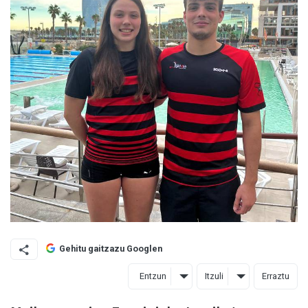
Gehitu gaitzazu Googlen
Entzun
Itzuli
Erraztu