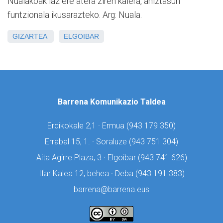
Nualakoak iaz ere atera ziren kalera, aniztasun
funtzionala ikusarazteko. Arg: Nuala.
GIZARTEA
ELGOIBAR
Barrena Komunikazio Taldea
Erdikokale 2,1 · Ermua (
943 179 350)
Errabal 15, 1. · Soraluze (
943 751 304)
Aita Agirre Plaza, 3 · Elgoibar (
943 741 626)
Ifar Kalea 12, behea · Deba (
943 191 383)
barrena@barrena.eus