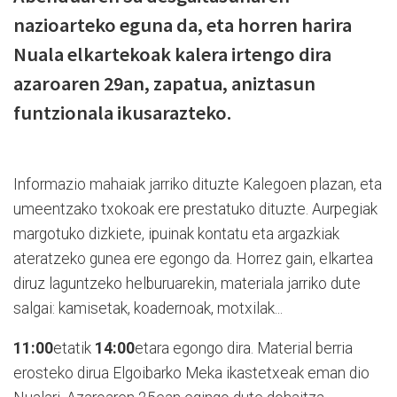
nazioarteko eguna da, eta horren harira
Nuala elkartekoak kalera irtengo dira
azaroaren 29an, zapatua, aniztasun
funtzionala ikusarazteko.
Informazio mahaiak jarriko dituzte Kalegoen plazan, eta
umeentzako txokoak ere prestatuko dituzte. Aurpegiak
margotuko dizkiete, ipuinak kontatu eta argazkiak
ateratzeko gunea ere egongo da. Horrez gain, elkartea
diruz laguntzeko helburuarekin, materiala jarriko dute
salgai: kamisetak, koadernoak, motxilak...
11:00
etatik
14:00
etara egongo dira. Material berria
erosteko dirua Elgoibarko Meka ikastetxeak eman dio