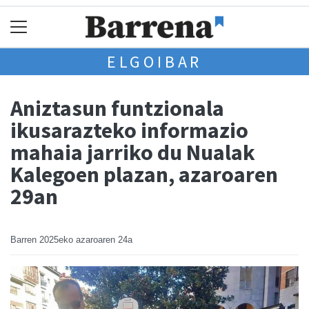
ELGOIBAR
Aniztasun funtzionala
ikusarazteko informazio
mahaia jarriko du Nualak
Kalegoen plazan, azaroaren
29an
Barren
2025eko azaroaren 24a