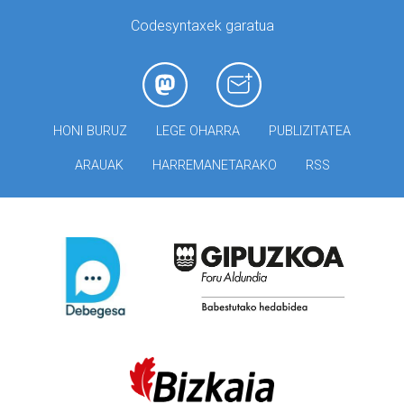
Codesyntaxek garatua
HONI BURUZ
LEGE OHARRA
PUBLIZITATEA
ARAUAK
HARREMANETARAKO
RSS