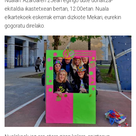
Nualari. Azaroaren 25ean egingo dute dohaitza-
ekitaldia ikastetxean bertan, 12:00etan. Nuala
elkartekoek eskerrak eman dizkiote Mekari, eurekin
gogoratu direlako.