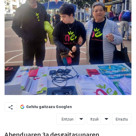
Gehitu gaitzazu Googlen
Entzun
Itzuli
Erraztu
Abenduaren 3a desgaitasunaren