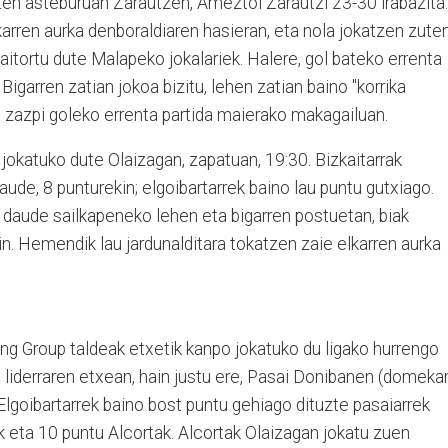
ten asteburuan Zarautzen, Ameztoi Zarautzi 23-30 irabazita.
arren aurka denboraldiaren hasieran, eta nola jokatzen zute
la aitortu dute Malapeko jokalariek. Halere, gol bateko errenta
igarren zatian jokoa bizitu, lehen zatian baino "korrika
en zazpi goleko errenta partida maierako makagailuan.
okatuko dute Olaizagan, zapatuan, 19:30. Bizkaitarrak
ude, 8 punturekin; elgoibartarrek baino lau puntu gutxiago.
daude sailkapeneko lehen eta bigarren postuetan, biak
in. Hemendik lau jardunalditara tokatzen zaie elkarren aurka
ng Group taldeak etxetik kanpo jokatuko du ligako hurrengo
 liderraren etxean, hain justu ere, Pasai Donibanen (domeka
Elgoibartarrek baino bost puntu gehiago dituzte pasaiarrek
 eta 10 puntu Alcortak. Alcortak Olaizagan jokatu zuen