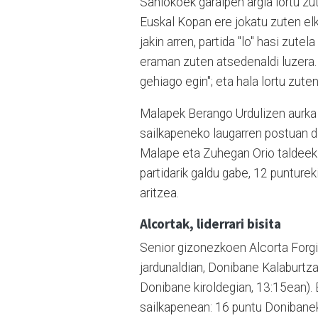
Sanlokoek garaipen argia lortu zu
Euskal Kopan ere jokatu zuten elk
jakin arren, partida "lo" hasi zute
eraman zuten atsedenaldi luzera. B
gehiago egin"; eta hala lortu zut
Malapek Berango Urdulizen aurka j
sailkapeneko laugarren postuan da
Malape eta Zuhegan Orio taldeek 
partidarik galdu gabe, 12 punturek
aritzea.
Alcortak, liderrari bisita
Senior gizonezkoen Alcorta Forgi
jardunaldian, Donibane Kalaburtza
Donibane kiroldegian, 13:15ean). 
sailkapenean: 16 puntu Donibanek