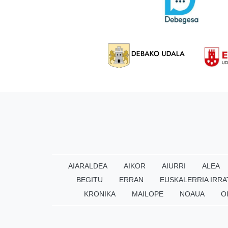
AIARALDEA
AIKOR
AIURRI
ALEA
BEGITU
ERRAN
EUSKALERRIA IRRA
KRONIKA
MAILOPE
NOAUA
O