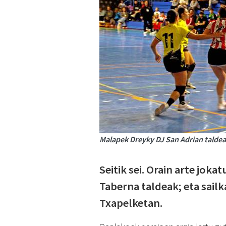
Malapek Dreyky DJ San Adrian taldear
Seitik sei. Orain arte joka
Taberna taldeak; eta sai
Txapelketan.