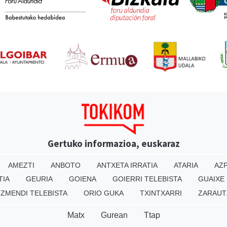
Gertuko informazioa, euskaraz
AMEZTI
ANBOTO
ANTXETA IRRATIA
ATARIA
AZP
TIA
GEURIA
GOIENA
GOIERRI TELEBISTA
GUAIXE
IZMENDI TELEBISTA
ORIO GUKA
TXINTXARRI
ZARAUT
Matx
Gurean
Ttap