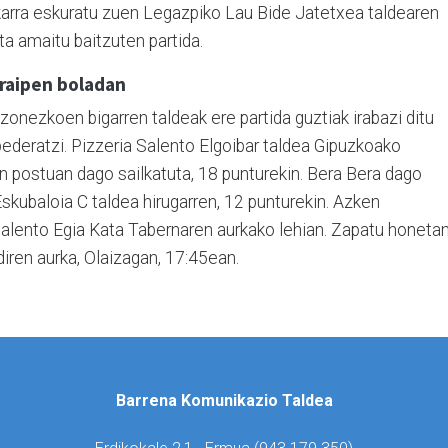
karra eskuratu zuen Legazpiko Lau Bide Jatetxea taldearen
a amaitu baitzuten partida.
araipen boladan
onezkoen bigarren taldeak ere partida guztiak irabazi ditu
bederatzi. Pizzeria Salento Elgoibar taldea Gipuzkoako
n postuan dago sailkatuta, 18 punturekin. Bera Bera dago
Eskubaloia C taldea hirugarren, 12 punturekin. Azken
Salento Egia Kata Tabernaren aurkako lehian. Zapatu honeta
iren aurka, Olaizagan, 17:45ean.
Barrena Komunikazio Taldea