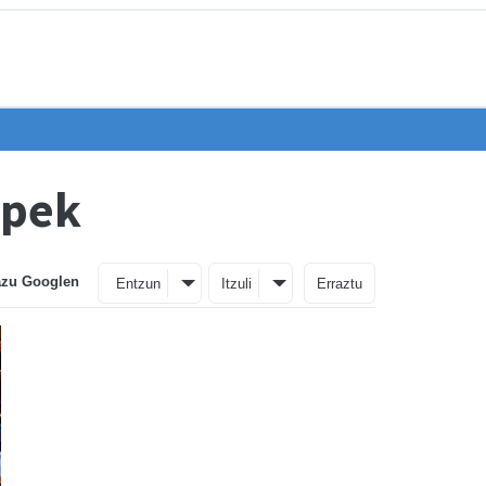
apek
azu Googlen
Entzun
Itzuli
Erraztu