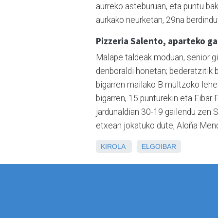
aurreko asteburuan, eta puntu ba
aurkako neurketan, 29na berdindut
Pizzeria Salento, aparteko g
Malape taldeak moduan, senior giz
denboraldi honetan; bederatzitik 
bigarren mailako B multzoko lehe
bigarren, 15 punturekin eta Eibar 
jardunaldian 30-19 gailendu zen 
etxean jokatuko dute, Aloña Mend
KIROLA
ELGOIBAR