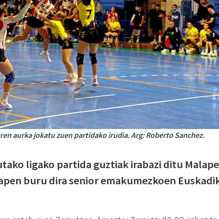
en aurka jokatu zuen partidako irudia. Arg: Roberto Sanchez.
tutako ligako partida guztiak irabazi ditu Malape
lkapen buru dira senior emakumezkoen Euskadi