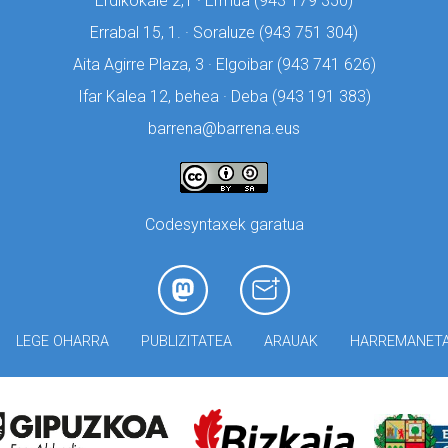
Erdikokale 2,1 · Ermua (
943 179 350)
Errabal 15, 1. · Soraluze (
943 751 304)
Aita Agirre Plaza, 3 · Elgoibar (
943 741 626)
Ifar Kalea 12, behea · Deba (
943 191 383)
barrena@barrena.eus
Codesyntaxek garatua
LEGE OHARRA
PUBLIZITATEA
ARAUAK
HARREMANET