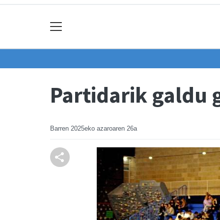
Partidarik galdu 
Barren
2025eko azaroaren 26a