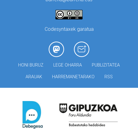
Codesyntaxek garatua
HONI BURUZ
LEGE OHARRA
PUBLIZITATEA
ARAUAK
HARREMANETARAKO
RSS