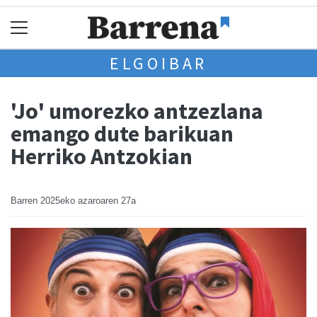
ELGOIBAR
'Jo' umorezko antzezlana
emango dute barikuan
Herriko Antzokian
Barren
2025eko azaroaren 27a