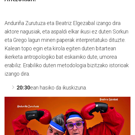
Anduriña Zurutuza eta Beatriz Elgezabal izango dira
aktore nagusiak, eta aspaldi elkar ikusi ez duten Sorkun
eta Grego lagun minen paperak interpretatuko dituzte.
Kalean topo egin eta kirola egiten duten bitartean
ikerketa antropologiko bat eskainiko dute, umorea
erabiliz. Erabiliko duten metodologia bizitzako istorioak
izango dira.
20:30
ean hasiko da ikuskizuna.