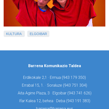
KULTURA
ELGOIBAR
Barrena Komunikazio Taldea
Erdikokale 2,1 · Ermua (
943 179 350)
Errabal 15, 1. · Soraluze (
943 751 304)
Aita Agirre Plaza, 3 · Elgoibar (
943 741 626)
Ifar Kalea 12, behea · Deba (
943 191 383)
barrena@barrena.eus