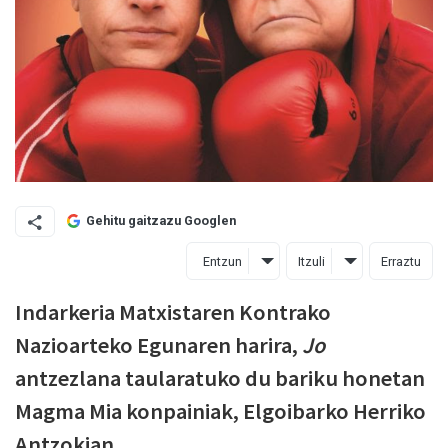
Gehitu gaitzazu Googlen
Entzun
Itzuli
Erraztu
Indarkeria Matxistaren Kontrako
Nazioarteko Egunaren harira,
Jo
antzezlana taularatuko du bariku honetan
Magma Mia konpainiak, Elgoibarko Herriko
Antzokian.