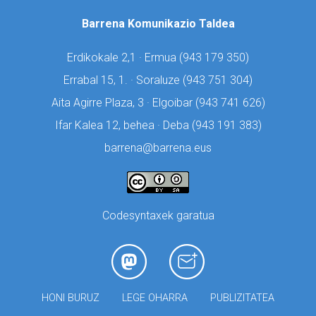
Barrena Komunikazio Taldea
Erdikokale 2,1 · Ermua (
943 179 350)
Errabal 15, 1. · Soraluze (
943 751 304)
Aita Agirre Plaza, 3 · Elgoibar (
943 741 626)
Ifar Kalea 12, behea · Deba (
943 191 383)
barrena@barrena.eus
Codesyntaxek garatua
HONI BURUZ
LEGE OHARRA
PUBLIZITATEA