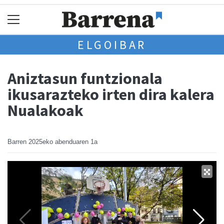
ELGOIBAR
Aniztasun funtzionala
ikusarazteko irten dira kalera
Nualakoak
Barren
2025eko abenduaren 1a