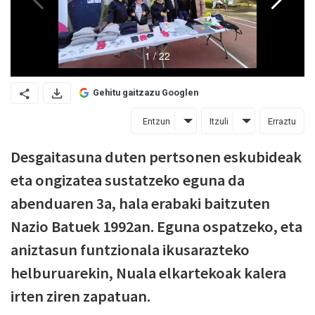
Gehitu gaitzazu Googlen
Entzun
Itzuli
Erraztu
Desgaitasuna duten pertsonen eskubideak
eta ongizatea sustatzeko eguna da
abenduaren 3a, hala erabaki baitzuten
Nazio Batuek 1992an. Eguna ospatzeko, eta
aniztasun funtzionala ikusarazteko
helburuarekin, Nuala elkartekoak kalera
irten ziren zapatuan.