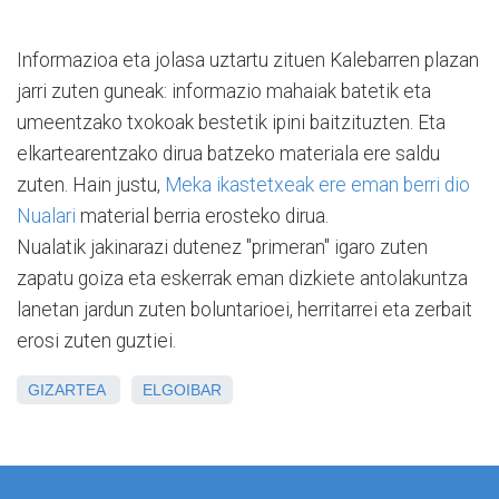
Informazioa eta jolasa uztartu zituen Kalebarren plazan
jarri zuten guneak: informazio mahaiak batetik eta
umeentzako txokoak bestetik ipini baitzituzten. Eta
elkartearentzako dirua batzeko materiala ere saldu
zuten. Hain justu,
Meka ikastetxeak ere eman berri dio
Nualari
material berria erosteko dirua.
Nualatik jakinarazi dutenez "primeran" igaro zuten
zapatu goiza eta eskerrak eman dizkiete antolakuntza
lanetan jardun zuten boluntarioei, herritarrei eta zerbait
erosi zuten guztiei.
GIZARTEA
ELGOIBAR