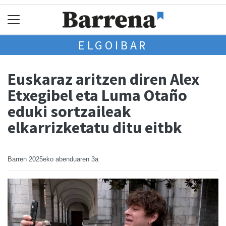
ELGOIBAR
Euskaraz aritzen diren Alex
Etxegibel eta Luma Otaño
eduki sortzaileak
elkarrizketatu ditu eitbk
Barren
2025eko abenduaren 3a