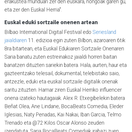
erakustea munduari zer den euskara, nongoak garen gu,
eta zer den Euskal Herria".
Euskal eduki sortzaile onenen artean
Bilbao International Digital Festival edo
Seriesland
jaialdiaren
11. edizioa egin zuten Bilbon, azaroaren 6tik
8ra bitartean, eta Euskal Edukiaren Sortzaile Onenaren
Saria banatu zuten estreinakoz jaialdi horren baitan
banatzen dituzten sariekin batera. Hala, aurten, haur eta
gazteentzako telesail, dokumental, telebistako saio,
antzezle, eduki eta euskal sortzaile digitalik onenak
saritu zituzten. Hamar ziren Euskal Herriko influencer
onena izateko hautagaiak. Alex R. Etxegibelekin batera
Beñat Olea, Ane Lindane, BocaBeats Comedia, Eleder
Iglesias, Naty Penadas, Kai Nakai, Iban Garcia, Telmo
Trenado eta @72 Kilos Oscar Alonso zeuden
izendatuta. Saria BocaBeats Comediak irabazi zuen.