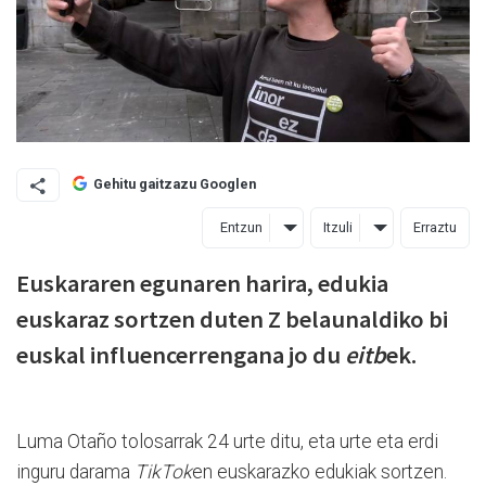
Gehitu gaitzazu Googlen
Entzun
Itzuli
Erraztu
Euskararen egunaren harira, edukia
euskaraz sortzen duten Z belaunaldiko bi
euskal influencerrengana jo du
eitb
ek.
Luma Otaño tolosarrak 24 urte ditu, eta urte eta erdi
inguru darama
TikTok
en euskarazko edukiak sortzen.