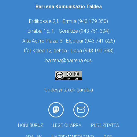
Barrena Komunikazio Taldea
Erdikokale 2,1 · Ermua (
943 179 350)
Errabal 15, 1. · Soraluze (
943 751 304)
Aita Agirre Plaza, 3 · Elgoibar (
943 741 626)
Ifar Kalea 12, behea · Deba (
943 191 383)
barrena@barrena.eus
Codesyntaxek garatua
HONI BURUZ
LEGE OHARRA
PUBLIZITATEA