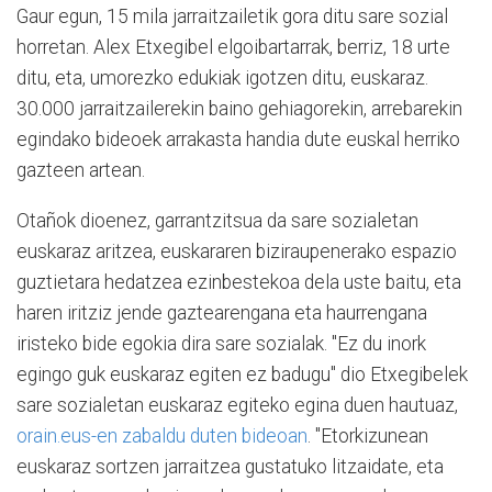
Gaur egun, 15 mila jarraitzailetik gora ditu sare sozial
horretan. Alex Etxegibel elgoibartarrak, berriz, 18 urte
ditu, eta, umorezko edukiak igotzen ditu, euskaraz.
30.000 jarraitzailerekin baino gehiagorekin, arrebarekin
egindako bideoek arrakasta handia dute euskal herriko
gazteen artean.
Otañok dioenez, garrantzitsua da sare sozialetan
euskaraz aritzea, euskararen biziraupenerako espazio
guztietara hedatzea ezinbestekoa dela uste baitu, eta
haren iritziz jende gaztearengana eta haurrengana
iristeko bide egokia dira sare sozialak. "Ez du inork
egingo guk euskaraz egiten ez badugu" dio Etxegibelek
sare sozialetan euskaraz egiteko egina duen hautuaz,
orain.eus-en zabaldu duten bideoan
. "Etorkizunean
euskaraz sortzen jarraitzea gustatuko litzaidate, eta