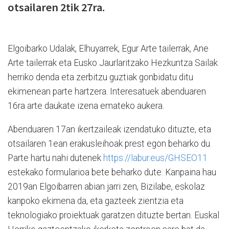
otsailaren 2tik 27ra.
Elgoibarko Udalak, Elhuyarrek, Egur Arte tailerrak, Ane
Arte tailerrak eta Eusko Jaurlaritzako Hezkuntza Sailak
herriko denda eta zerbitzu guztiak gonbidatu ditu
ekimenean parte hartzera. Interesatuek abenduaren
16ra arte daukate izena emateko aukera.
Abenduaren 17an ikertzaileak izendatuko dituzte, eta
otsailaren 1ean erakusleihoak prest egon beharko du.
Parte hartu nahi dutenek
https://labur.eus/GHSEO11
estekako formularioa bete beharko dute. Kanpaina hau
2019an Elgoibarren abian jarri zen, Bizilabe, eskolaz
kanpoko ekimena da, eta gazteek zientzia eta
teknologiako proiektuak garatzen dituzte bertan. Euskal