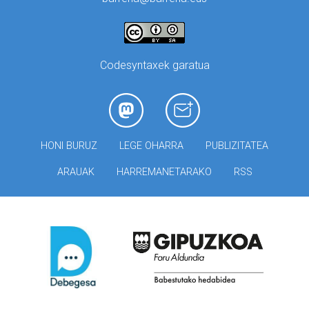
Codesyntaxek garatua
HONI BURUZ
LEGE OHARRA
PUBLIZITATEA
ARAUAK
HARREMANETARAKO
RSS