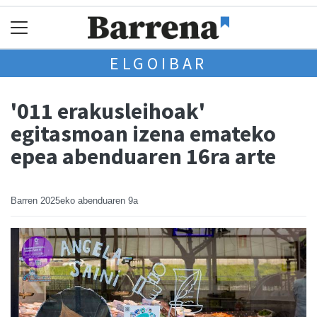
ELGOIBAR
'011 erakusleihoak'
egitasmoan izena emateko
epea abenduaren 16ra arte
Barren
2025eko abenduaren 9a