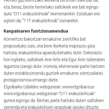
Herriko gazteentzako ikerketa zentroen sare bat da,
eta, beraz, beste herrietako saltokiek ere bat egingo
dute "O11 erakusleihoak" ekimenarekin. Estatuan ere
egiten da, "11F erakusleihoak" izenarekin.
Kanpainaren funtzionamendua
Komertzio bakoitzari emakume zientifiko bat
proposatuko zaio, eta bere ikerketa inspirazio gisa
hartuta, erakusleihoa apaindu beharko dute. Dekorazio
hori egiteko, saltokiek Ane Arte eta Egur Arte tailerraren
laguntza izango dute. Horrela, ekimenean parte hartzen
duten establezimendu guztiek emakume zientzialariei
protagonismoa emango diete.
Elgoibarko Udaleko webgunean: www.elgoibar.eus
www.elgoibar.eus webgunean "O11 erakusleihoak"
gunea egongo da. Bertan, parte hartuko duten saltokien
zerrenda eta erakusleihoen argazkiak jasoko dituzte.