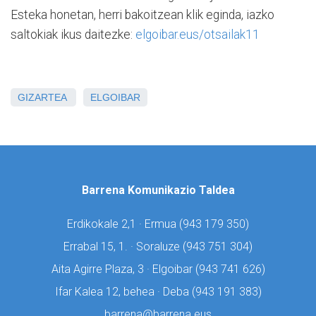
Esteka honetan, herri bakoitzean klik eginda, iazko
saltokiak ikus daitezke:
elgoibar.eus/otsailak11
GIZARTEA
ELGOIBAR
Barrena Komunikazio Taldea
Erdikokale 2,1 · Ermua (
943 179 350)
Errabal 15, 1. · Soraluze (
943 751 304)
Aita Agirre Plaza, 3 · Elgoibar (
943 741 626)
Ifar Kalea 12, behea · Deba (
943 191 383)
barrena@barrena.eus