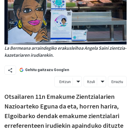
La Bermeana arraindegiko erakusleihoa Angela Saini zientzia-
kazetariaren irudiarekin.
Gehitu gaitzazu Googlen
Entzun
Itzuli
Erraztu
Otsailaren 11n Emakume Zientzialarien
Nazioarteko Eguna da eta, horren harira,
Elgoibarko dendak emakume zientzialari
erreferenteen irudiekin apainduko dituzte