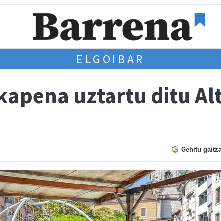
ELGOIBAR
kapena uztartu ditu Al
Gehitu gaitz