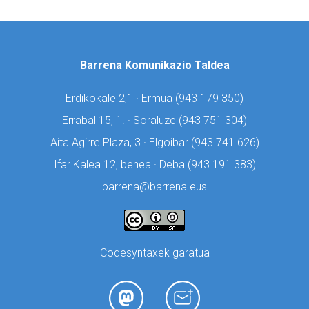
Barrena Komunikazio Taldea
Erdikokale 2,1 · Ermua (
943 179 350)
Errabal 15, 1. · Soraluze (
943 751 304)
Aita Agirre Plaza, 3 · Elgoibar (
943 741 626)
Ifar Kalea 12, behea · Deba (
943 191 383)
barrena@barrena.eus
Codesyntaxek garatua