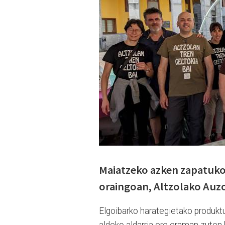
Maiatzeko azken zapatuko 
oraingoan, Altzolako Auz
Elgoibarko harategietako produktu
aldeko aldarria ere eraman zuten k