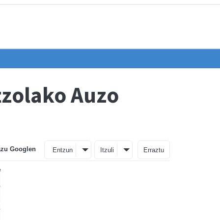
tzolako Auzo
azu Googlen
Entzun
Itzuli
Erraztu