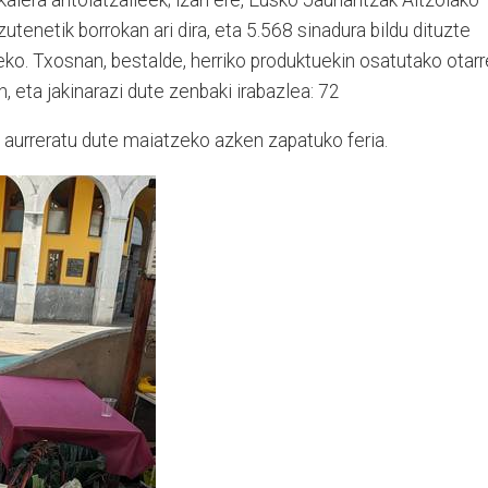
zutenetik borrokan ari dira, eta 5.568 sinadura bildu dituzte
ko. Txosnan, bestalde, herriko produktuekin osatutako otarr
, eta jakinarazi dute zenbaki irabazlea: 72
te aurreratu dute maiatzeko azken zapatuko feria.