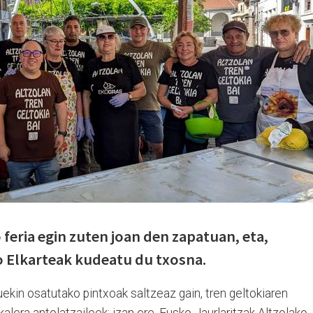
feria egin zuten joan den zapatuan, eta,
o Elkarteak kudeatu du txosna.
ekin osatutako pintxoak saltzeaz gain, tren geltokiaren
alera antolatzaileek; izan ere, Eusko Jaurlaritzak Altzolako