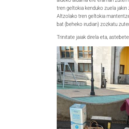
tren geltokia kenduko zuela jakin 
Altzolako tren geltokia mantentze
bat (beheko irudian) zozkatu zuten
Trinitate jaiak direla eta, astebe