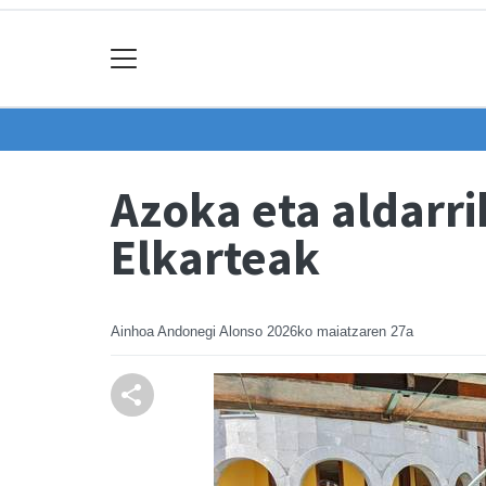
Azoka eta aldarri
Elkarteak
Ainhoa Andonegi Alonso
2026ko maiatzaren 27a