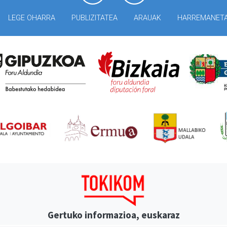
LEGE OHARRA
PUBLIZITATEA
ARAUAK
HARREMANET
Gertuko informazioa, euskaraz