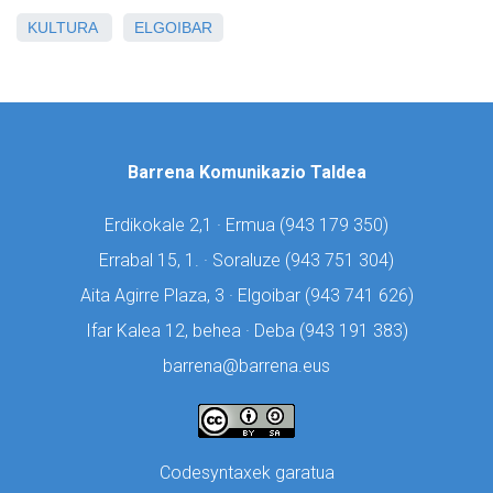
KULTURA
ELGOIBAR
Barrena Komunikazio Taldea
Erdikokale 2,1 · Ermua (
943 179 350)
Errabal 15, 1. · Soraluze (
943 751 304)
Aita Agirre Plaza, 3 · Elgoibar (
943 741 626)
Ifar Kalea 12, behea · Deba (
943 191 383)
barrena@barrena.eus
Codesyntaxek garatua