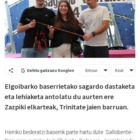
Entzun
Itzuli
Gehitu gaitzazu Googlen
Elgoibarko baserrietako sagardo dastaketa
eta lehiaketa antolatu du aurten ere
Zazpiki elkarteak, Trinitate jaien barruan.
Herriko bederatzi baserrik parte hartu dute: Sallobente-