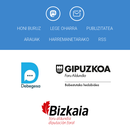
HONI BURUZ
LEGE OHARRA
PUBLIZITATEA
ARAUAK
HARREMANETARAKO
RSS