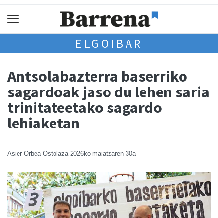
ELGOIBAR
Antsolabazterra baserriko
sagardoak jaso du lehen saria
trinitateetako sagardo
lehiaketan
Asier Orbea Ostolaza
2026ko maiatzaren 30a