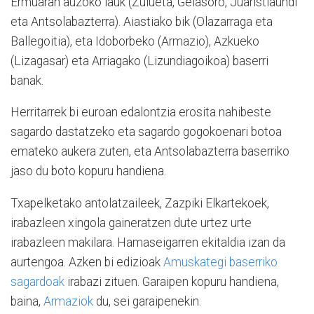
Ermuaran auzoko lauk (Zulueta, Gelasoro, Juaristiaundi
eta Antsolabazterra). Aiastiako bik (Olazarraga eta
Ballegoitia), eta Idoborbeko (Armazio), Azkueko
(Lizagasar) eta Arriagako (Lizundiagoikoa) baserri
banak.
Herritarrek bi euroan edalontzia erosita nahibeste
sagardo dastatzeko eta sagardo gogokoenari botoa
emateko aukera zuten, eta Antsolabazterra baserriko
jaso du boto kopuru handiena.
Txapelketako antolatzaileek, Zazpiki Elkartekoek,
irabazleen xingola gaineratzen dute urtez urte
irabazleen makilara. Hamaseigarren ekitaldia izan da
aurtengoa. Azken bi edizioak
Amuskategi baserriko
sagardoak
irabazi zituen. Garaipen kopuru handiena,
baina,
Armaziok
du, sei garaipenekin.