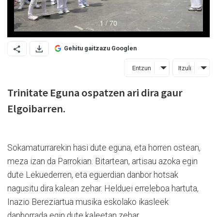
Gehitu gaitzazu Googlen
Entzun
Itzuli
Trinitate Eguna ospatzen ari dira gaur
Elgoibarren.
Sokamaturrarekin hasi dute eguna, eta horren ostean,
meza izan da Parrokian. Bitartean, artisau azoka egin
dute Lekuederren, eta eguerdian danbor hotsak
nagusitu dira kalean zehar. Helduei erreleboa hartuta,
Inazio Bereziartua musika eskolako ikasleek
danborrada egin dute kaleetan zehar.