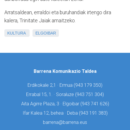
Arratsaldean, erraldoi eta buruhandiak irtengo dira
kalera, Trinitate Jaiak amaitzeko.
KULTURA
ELGOIBAR
Barrena Komunikazio Taldea
Erdikokale 2,1 · Ermua (
943 179 350)
Errabal 15, 1. · Soraluze (
943 751 304)
Aita Agirre Plaza, 3 · Elgoibar (
943 741 626)
Ifar Kalea 12, behea · Deba (
943 191 383)
barrena@barrena.eus