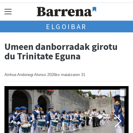
ELGOIBAR
Umeen danborradak girotu
du Trinitate Eguna
Ainhoa Andonegi Alonso
2026ko maiatzaren 31