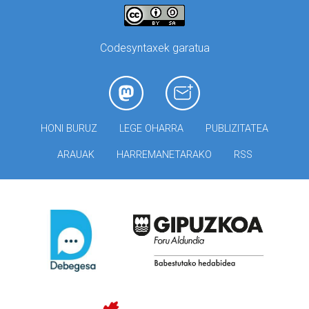
Codesyntaxek garatua
HONI BURUZ
LEGE OHARRA
PUBLIZITATEA
ARAUAK
HARREMANETARAKO
RSS