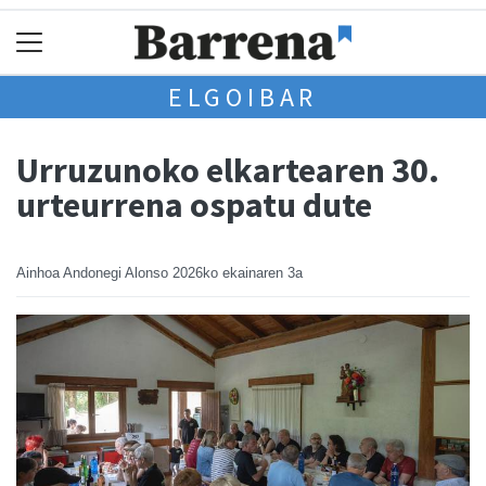
ELGOIBAR
Urruzunoko elkartearen 30.
urteurrena ospatu dute
Ainhoa Andonegi Alonso
2026ko ekainaren 3a