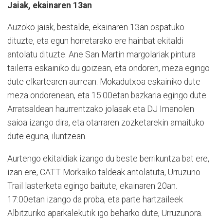
Jaiak, ekainaren 13an
Auzoko jaiak, bestalde, ekainaren 13an ospatuko
dituzte, eta egun horretarako ere hainbat ekitaldi
antolatu dituzte. Ane San Martin margolariak pintura
tailerra eskainiko du goizean, eta ondoren, meza egingo
dute elkartearen aurrean. Mokadutxoa eskainiko dute
meza ondorenean, eta 15:00etan bazkaria egingo dute.
Arratsaldean haurrentzako jolasak eta DJ Imanolen
saioa izango dira, eta otarraren zozketarekin amaituko
dute eguna, iluntzean.
Aurtengo ekitaldiak izango du beste berrikuntza bat ere,
izan ere, CATT Morkaiko taldeak antolatuta, Urruzuno
Trail lasterketa egingo baitute, ekainaren 20an.
17:00etan izango da proba, eta parte hartzaileek
Albitzuriko aparkalekutik igo beharko dute, Urruzunora.