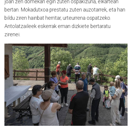
joan zen domekan egin zuten ospakizuna, elkartean
bertan. Mokadutxoa prestatu zuten auzotarrek, eta han
bildu ziren hainbat herritar, urteurrena ospatzeko.
Antolatzaileek eskerrak eman dizkiete bertaratu
zirenei.