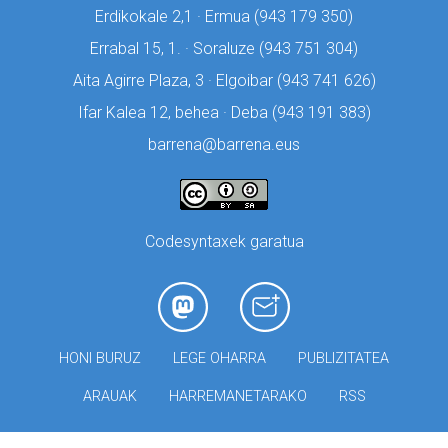
Erdikokale 2,1 · Ermua (
943 179 350)
Errabal 15, 1. · Soraluze (
943 751 304)
Aita Agirre Plaza, 3 · Elgoibar (
943 741 626)
Ifar Kalea 12, behea · Deba (
943 191 383)
barrena@barrena.eus
Codesyntaxek garatua
HONI BURUZ
LEGE OHARRA
PUBLIZITATEA
ARAUAK
HARREMANETARAKO
RSS