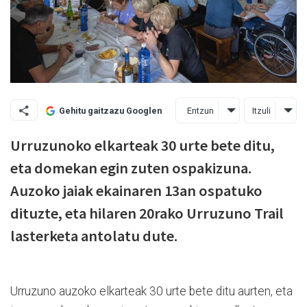
Entzun
Itzuli
Gehitu gaitzazu Googlen
Urruzunoko elkarteak 30 urte bete ditu,
eta domekan egin zuten ospakizuna.
Auzoko jaiak ekainaren 13an ospatuko
dituzte, eta hilaren 20rako Urruzuno Trail
lasterketa antolatu dute.
Urruzuno auzoko elkarteak 30 urte bete ditu aurten, eta