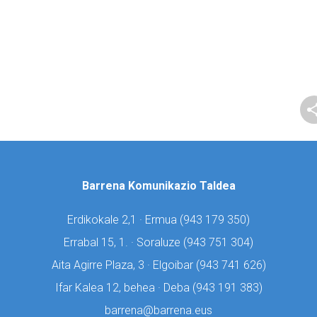
Barrena Komunikazio Taldea
Erdikokale 2,1 · Ermua (
943 179 350)
Errabal 15, 1. · Soraluze (
943 751 304)
Aita Agirre Plaza, 3 · Elgoibar (
943 741 626)
Ifar Kalea 12, behea · Deba (
943 191 383)
barrena@barrena.eus