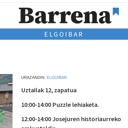
ELGOIBAR
URAZANDIN,
ELGOIBAR
Uztailak 12, zapatua
10:00-14:00 Puzzle lehiaketa.
12:00-14:00 Josejuren historiaurreko