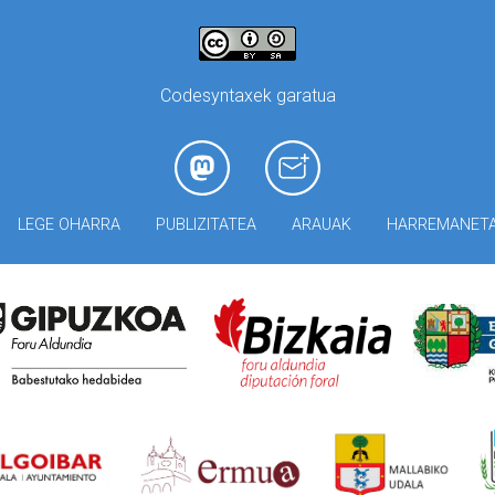
Codesyntaxek garatua
LEGE OHARRA
PUBLIZITATEA
ARAUAK
HARREMANET