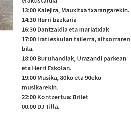
erakustaldia
13:00 Kalejira, Mauxitxa txarangarekin.
14:30 Herri bazkaria
16:30 Dantzaldia eta mariatxiak
17:00 Irati eskulan tailerra, altxorraren
bila.
18:00 Buruhandiak, Urazandi parkean
eta Herri Eskolan.
19:00 Musika, 80ko eta 90eko
musikarekin.
22:00 Kontzertua: Brilet
00:00 DJ Tilla.