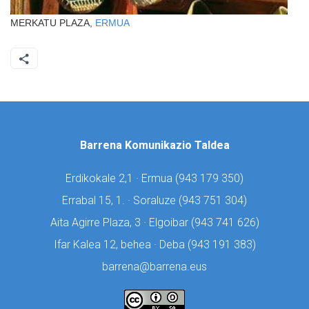
MERKATU PLAZA,
ERMUA
Barrena Komunikazio Taldea
Erdikokale 2,1 · Ermua (
943 179 350)
Errabal 15, 1. · Soraluze (
943 751 304)
Aita Agirre Plaza, 3 · Elgoibar (
943 741 626)
Ifar Kalea 12, behea · Deba (
943 191 383)
barrena@barrena.eus