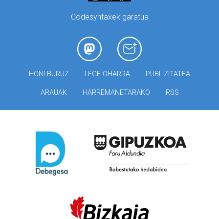
Codesyntaxek garatua
HONI BURUZ
LEGE OHARRA
PUBLIZITATEA
ARAUAK
HARREMANETARAKO
RSS