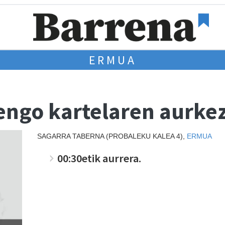
ERMUA
rtengo kartelaren aurk
SAGARRA TABERNA (PROBALEKU KALEA 4),
ERMUA
00:30etik aurrera.