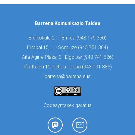
Barrena Komunikazio Taldea
Erdikokale 2,1 · Ermua (
943 179 350)
Errabal 15, 1. · Soraluze (
943 751 304)
Aita Agirre Plaza, 3 · Elgoibar (
943 741 626)
Ifar Kalea 12, behea · Deba (
943 191 383)
barrena@barrena.eus
Codesyntaxek garatua