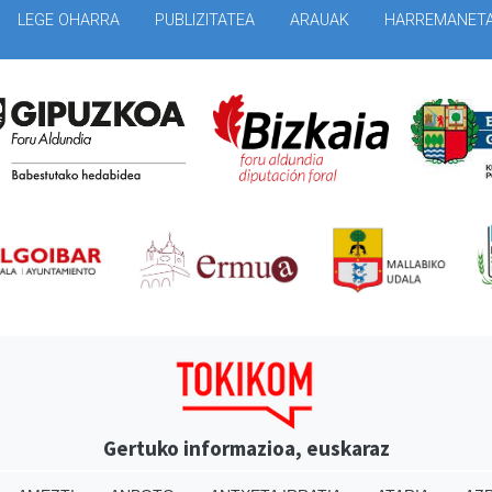
LEGE OHARRA
PUBLIZITATEA
ARAUAK
HARREMANET
Gertuko informazioa, euskaraz