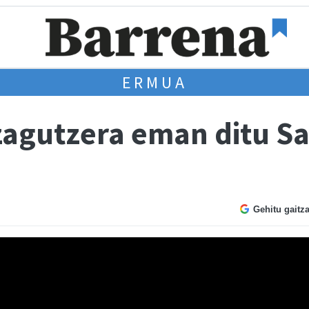
ERMUA
zagutzera eman ditu S
Gehitu gaitz