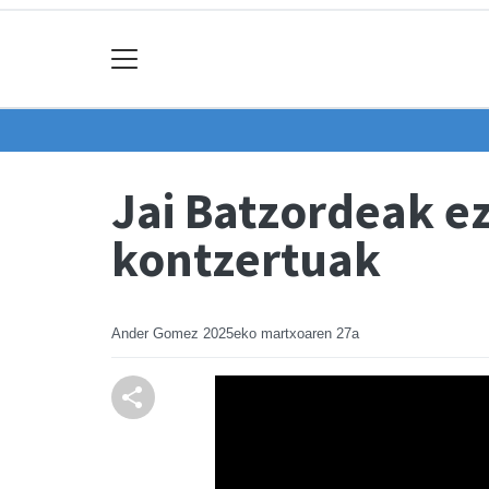
Jai Batzordeak e
kontzertuak
Ander Gomez
2025eko martxoaren 27a