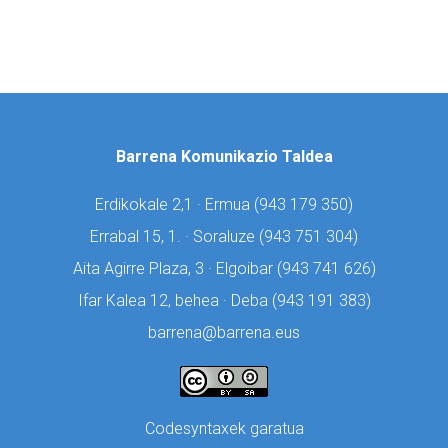
Barrena Komunikazio Taldea
Erdikokale 2,1 · Ermua (
943 179 350)
Errabal 15, 1. · Soraluze (
943 751 304)
Aita Agirre Plaza, 3 · Elgoibar (
943 741 626)
Ifar Kalea 12, behea · Deba (
943 191 383)
barrena@barrena.eus
Codesyntaxek garatua