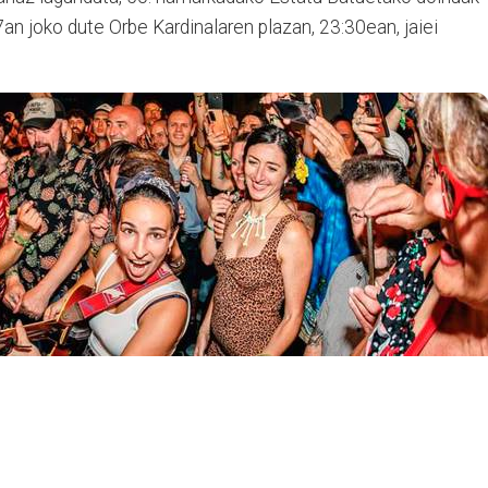
7an joko dute Orbe Kardinalaren plazan, 23:30ean, jaiei