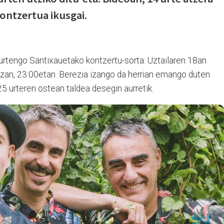
ntzertua ikusgai.
aurtengo Santixauetako kontzertu-sorta: Uztailaren 18an
lazan, 23:00etan. Berezia izango da herrian emango duten
5 urteren ostean taldea desegin aurretik.