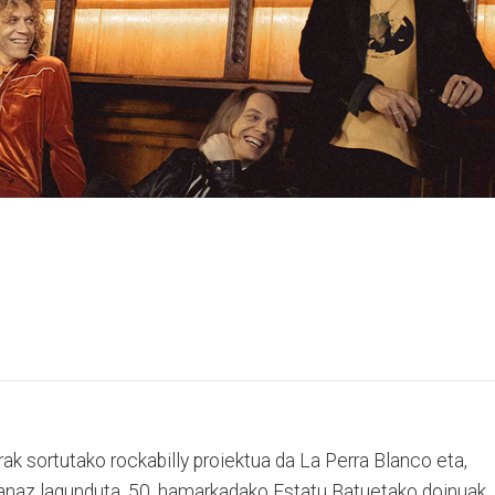
ak sortutako rockabilly proiektua da La Perra Blanco eta,
 banaz lagunduta, 50. hamarkadako Estatu Batuetako doinuak