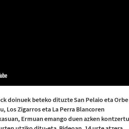
ck doinuek beteko dituzte San Pelaio eta Orbe
u, Los Zigarros eta La Perra Blancoren
 kasuan, Ermuan emango duen azken kontzert
rten utziko ditu-eta. Bideoan, 14 urte atzera