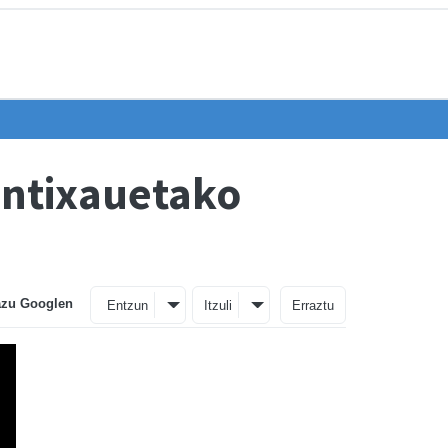
antixauetako
azu Googlen
Entzun
Itzuli
Erraztu