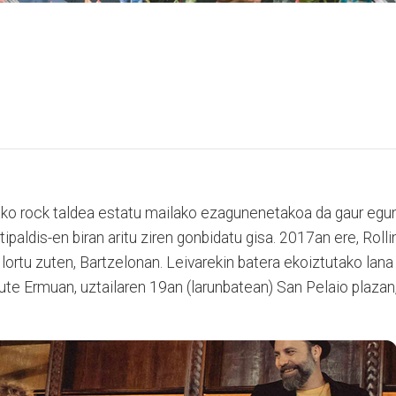
ako rock taldea estatu mailako ezagunenetakoa da gaur egun
paldis-en biran aritu ziren gonbidatu gisa. 2017an ere, Rolli
lortu zuten, Bartzelonan. Leivarekin batera ekoiztutako lana
te Ermuan, uztailaren 19an (larunbatean) San Pelaio plazan