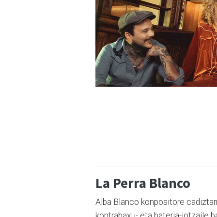
La Perra Blanco
Alba Blanco konpositore cadiztarr
kontrabaxu- eta bateria-jotzaile