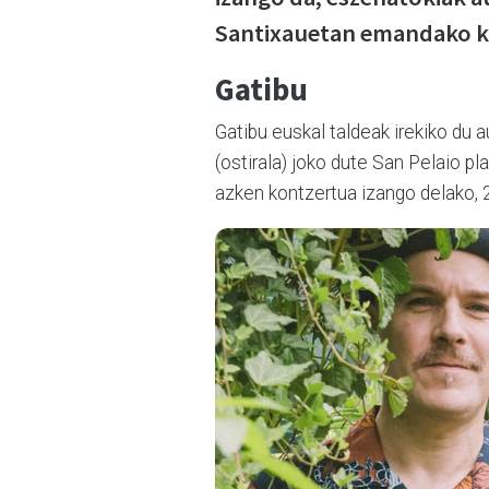
Santixauetan emandako ko
Gatibu
Gatibu euskal taldeak irekiko du 
(ostirala) joko dute San Pelaio p
azken kontzertua izango delako, 2