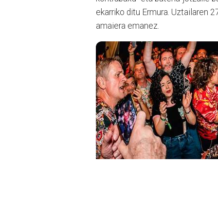
ekarriko ditu Ermura. Uztailaren 2
amaiera emanez.