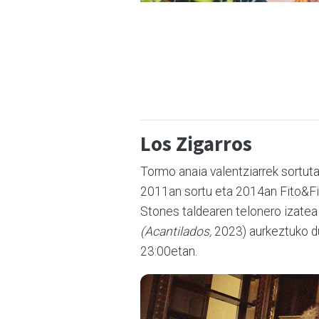
Los Zigarros
Tormo anaia valentziarrek sortut
2011an sortu eta 2014an Fito&Fiti
Stones taldearen telonero izatea 
(Acantilados,
2023) aurkeztuko du
23:00etan.