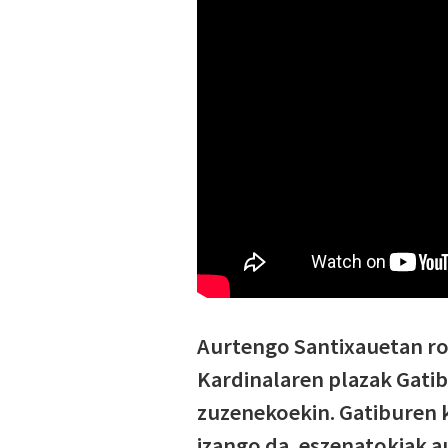
Aurtengo Santixauetan ro
Kardinalaren plazak Gatib
zuzenekoekin. Gatiburen
izango da, eszenatokiak au