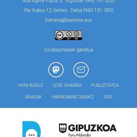
Aita Agirre Plaza, 3 · Elgoibar (
943 741 626)
Ifar Kalea 12, behea · Deba (
943 191 383)
barrena@barrena.eus
Codesyntaxek garatua
HONI BURUZ
LEGE OHARRA
PUBLIZITATEA
ARAUAK
HARREMANETARAKO
RSS