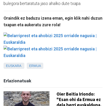
bulegora bertaratuta jaso ahalko dute txapa.
Oraindik ez baduzu izena eman, egin klik nahi duzun
txapan eta aukeratu zure rola!
EUSKARA
ERMUA
Erlazionatuak
Oier Beitia Iriondo:
"Esan ohi da Ermua ez
dela herri euskalduna,