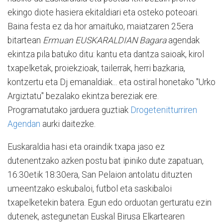
ekingo diote hasiera ekitaldiari eta osteko poteoari.
Baina festa ez da hor amaituko, maiatzaren 25era
bitartean
Ermuan EUSKARALDIAN Bagara
agendak
ekintza pila batuko ditu: kantu eta dantza saioak, kirol
txapelketak, proiekzioak, tailerrak, herri bazkaria,
kontzertu eta Dj emanaldiak... eta ostiral honetako "Urko
Argiztatu" bezalako ekintza bereziak ere.
Programatutako jarduera guztiak
Drogetenitturriren
Agendan
aurki daitezke.
Euskaraldia hasi eta oraindik txapa jaso ez
dutenentzako azken postu bat ipiniko dute zapatuan,
16:30etik 18:30era, San Pelaion antolatu dituzten
umeentzako eskubaloi, futbol eta saskibaloi
txapelketekin batera. Egun edo orduotan gerturatu ezin
dutenek, astegunetan Euskal Birusa Elkartearen