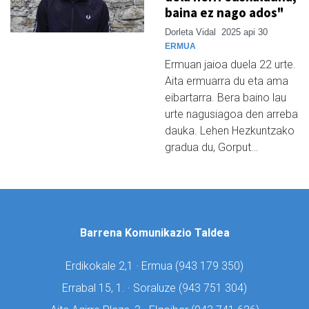
baina ez nago ados"
Dorleta Vidal
2025 api 30
ERMUA
Ermuan jaioa duela 22 urte.
Aita ermuarra du eta ama
eibartarra. Bera baino lau
urte nagusiagoa den arreba
dauka. Lehen Hezkuntzako
gradua du, Gorput…
Barrena Komunikazio Taldea
Erdikokale 2,1 · Ermua (
943 179 350)
Errabal 15, 1. · Soraluze (
943 751 304)