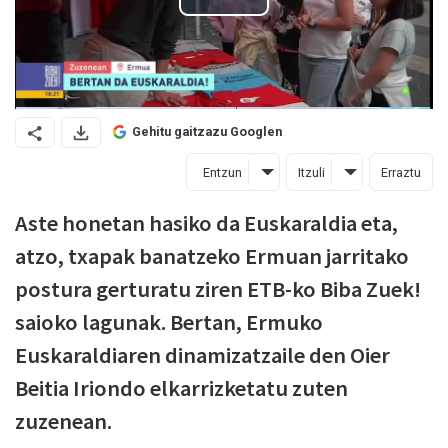
Gehitu gaitzazu Googlen
Entzun
Itzuli
Erraztu
Aste honetan hasiko da Euskaraldia eta,
atzo, txapak banatzeko Ermuan jarritako
postura gerturatu ziren ETB-ko Biba Zuek!
saioko lagunak. Bertan, Ermuko
Euskaraldiaren dinamizatzaile den Oier
Beitia Iriondo elkarrizketatu zuten
zuzenean.