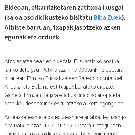
Bideoan, elkarrizketaren zatitxoa ikusgai
(saioa osorik ikusteko bisitatu
Biba Zuek
).
Albiste barruan, txapak jasotzeko azken
egunak eta orduak.
Atzo arratsaldean egin bezala, Euskaraldiko postua
jarriko dute gaur Patxi plazan. 17:00etatik 18:00etara
bitartean, Ermuko Euskaltzaleen Sareko boluntarioek
Ahobizi eta Belarriprest txapak banatuko dituzte.
Gainera, Ermuan Bagara eta Euskaraldiko arropa eta
produktu desberdinak eskuratzeko aukera egongo da.
Asteazkenean eta ostegunean ere arratsaldez izango
dira Patxi plazan, 17:30etik 19:00etara. Ostegunean
hasiko da Euskaraldia eta postua itxi bezain pronto