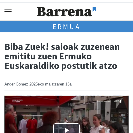
ERMUA
Biba Zuek! saioak zuzenean
emititu zuen Ermuko
Euskaraldiko postutik atzo
Ander Gomez
2025eko maiatzaren 13a