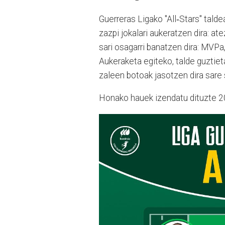
Guerreras Ligako "All‑Stars" tald
zazpi jokalari aukeratzen dira: ate
sari osagarri banatzen dira: MVPa
Aukeraketa egiteko, talde guztie
zaleen botoak jasotzen dira sare 
Honako hauek izendatu dituzte 2