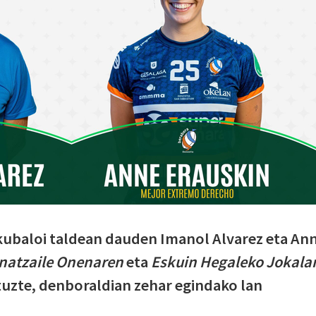
kubaloi taldean dauden Imanol Alvarez eta An
natzaile Onenaren
eta
Eskuin Hegaleko Jokalar
ituzte, denboraldian zehar egindako lan