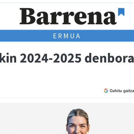
ERMUA
kin 2024-2025 denborald
Gehitu gaitz