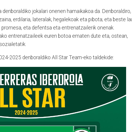
ea denboraldiko jokalari onenen hamaikakoa da. Denboraldiro,
zaina, erdilaria, lateralak, hegalekoak eta pibota; eta beste la
, promesa, eta defentsa eta entrenatzailerik onenak.
tako entrenatzaileek euren botoa ematen dute eta, ostean,
sozialetatik.
024-2025 denboraldiko All Star Team-eko taldekide: