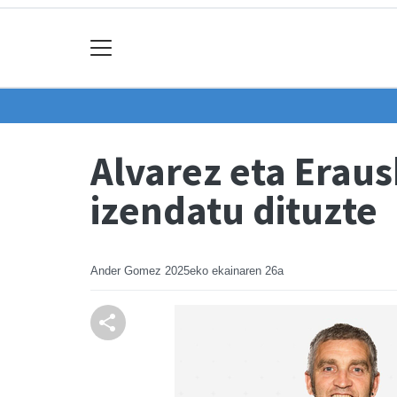
Alvarez eta Eraus
izendatu dituzte
Ander Gomez
2025eko ekainaren 26a