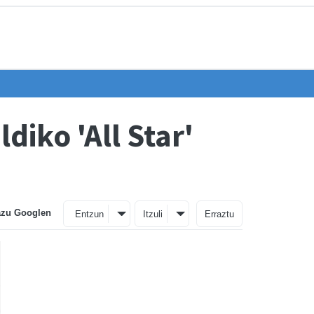
iko 'All Star'
azu Googlen
Entzun
Itzuli
Erraztu