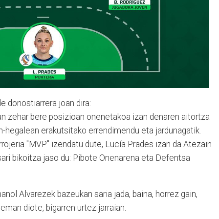
e donostiarrera joan dira:
an zehar bere posizioan onenetakoa izan denaren aitortza
in-hegalean erakutsitako errendimendu eta jardunagatik.
rojeria "MVP" izendatu dute, Lucía Prades izan da Atezain
ri bikoitza jaso du: Pibote Onenarena eta Defentsa
manol Alvarezek bazeukan saria jada, baina, horrez gain,
man diote, bigarren urtez jarraian.