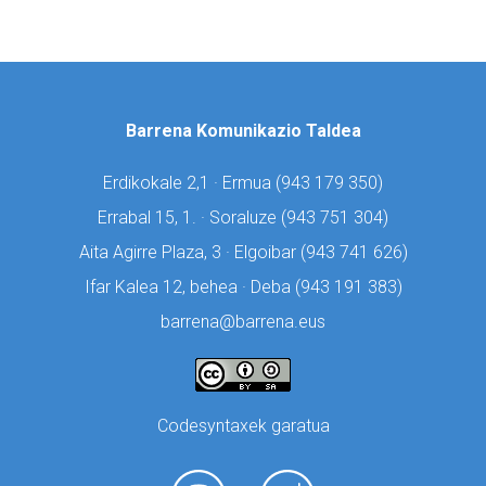
Barrena Komunikazio Taldea
Erdikokale 2,1 · Ermua (
943 179 350)
Errabal 15, 1. · Soraluze (
943 751 304)
Aita Agirre Plaza, 3 · Elgoibar (
943 741 626)
Ifar Kalea 12, behea · Deba (
943 191 383)
barrena@barrena.eus
Codesyntaxek garatua