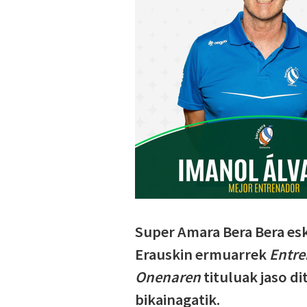
Super Amara Bera Bera es
Erauskin ermuarrek
Entre
Onenaren
tituluak jaso d
bikainagatik.