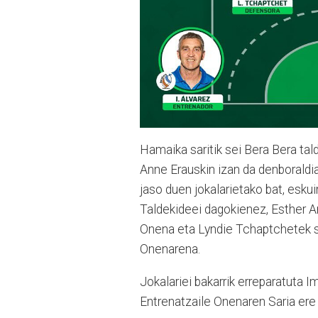
Hamaika saritik sei Bera Bera tald
Anne Erauskin izan da denboraldi
jaso duen jokalarietako bat, esku
Taldekideei dagokienez, Esther Ar
Onena eta Lyndie Tchaptchetek sa
Onenarena.
Jokalariei bakarrik erreparatuta I
Entrenatzaile Onenaren Saria ere e