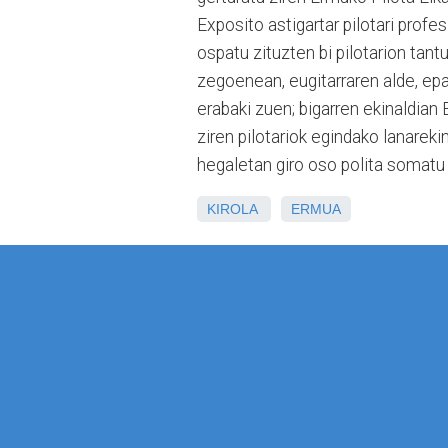
Exposito astigartar pilotari prof
ospatu zituzten bi pilotarion tan
zegoenean, eugitarraren alde, ep
erabaki zuen; bigarren ekinaldia
ziren pilotariok egindako lanareki
hegaletan giro oso polita somatu
KIROLA
ERMUA