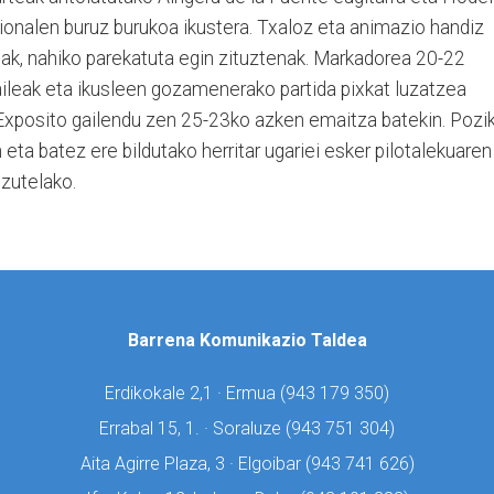
esionalen buruz burukoa ikustera. Txaloz eta animazio handiz
tuak, nahiko parekatuta egin zituztenak. Markadorea 20-22
aileak eta ikusleen gozamenerako partida pixkat luzatzea
n Exposito gailendu zen 25-23ko azken emaitza batekin. Pozi
n eta batez ere bildutako herritar ugariei esker pilotalekuaren
 zutelako.
Barrena Komunikazio Taldea
Erdikokale 2,1 · Ermua (
943 179 350)
Errabal 15, 1. · Soraluze (
943 751 304)
Aita Agirre Plaza, 3 · Elgoibar (
943 741 626)