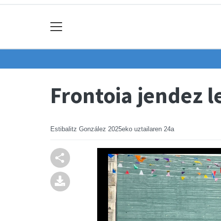
Frontoia jendez 
Estibalitz González
2025eko uztailaren 24a