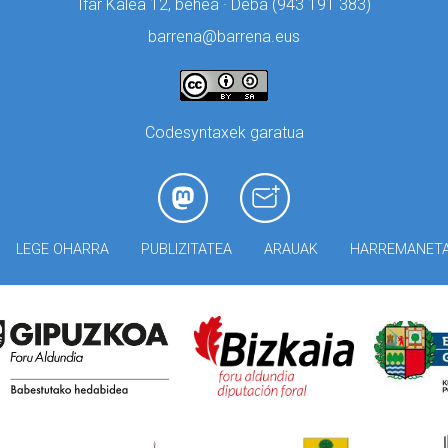
Ifar Kalea 12, behea · Deba (
943 191 383)
barrena@barrena.eus
Codesyntaxek garatua
LEGE OHARRA
PUBLIZITATEA
ARAUAK
HARREMANET