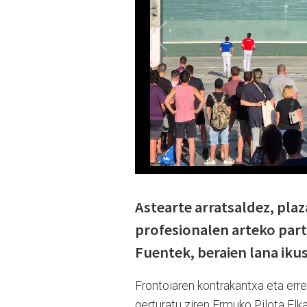
Astearte arratsaldez, plaz
profesionalen arteko part
Fuentek, beraien lana ikus
Frontoiaren kontrakantxa eta err
gerturatu ziren Ermuko Pilota Elk