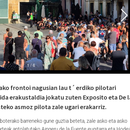
ako frontoi nagusian lau t´ erdiko pilotari
ida erakustaldia jokatu zuten Exposito eta De l
teko asmoz pilota zale ugari erakarriz.
eboterako barreneko gune guztia beteta, zale asko eta asko
arteak antolatutako Aingeru de la Fuente eugitarra eta Hodei