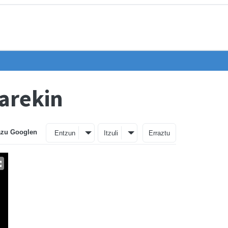
iarekin
azu Googlen
Entzun
Itzuli
Erraztu