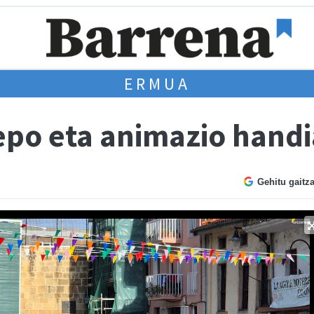
ERMUA
lepo eta animazio hand
Gehitu gaitz