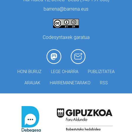
barrena@barrena.eus
Codesyntaxek garatua
HONI BURUZ
LEGE OHARRA
PUBLIZITATEA
ARAUAK
HARREMANETARAKO
RSS