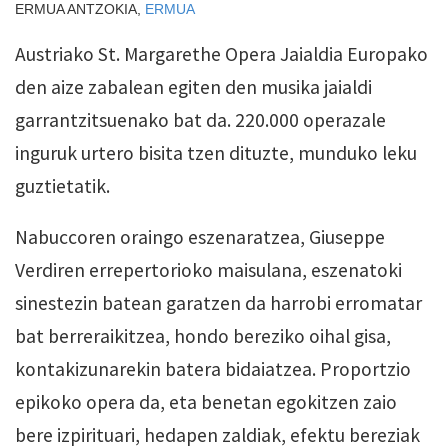
ERMUA ANTZOKIA,
ERMUA
Austriako St. Margarethe Opera Jaialdia Europako
den aize zabalean egiten den musika jaialdi
garrantzitsuenako bat da. 220.000 operazale
inguruk urtero bisita­ tzen dituzte, munduko leku
guztietatik.
Nabuccoren oraingo eszenaratzea, Giuseppe
Verdiren errepertorioko maisulana, eszenatoki
sinestezin batean garatzen da harrobi erromatar
bat berreraikitzea, hondo bereziko oihal gisa,
kontakizunarekin batera bidaiatzea. Proportzio
epikoko opera da, eta benetan egokitzen zaio
bere izpirituari, hedapen zaldiak, efektu bereziak