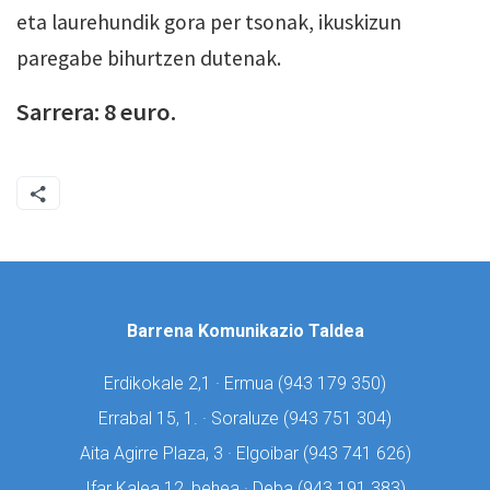
eta laurehundik gora per­ tsonak, ikuskizun
paregabe bihurtzen dutenak.
Sarrera: 8 euro.
Barrena Komunikazio Taldea
Erdikokale 2,1 · Ermua (
943 179 350)
Errabal 15, 1. · Soraluze (
943 751 304)
Aita Agirre Plaza, 3 · Elgoibar (
943 741 626)
Ifar Kalea 12, behea · Deba (
943 191 383)