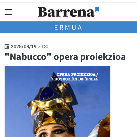
ERMUA
2025/09/19
20:30
"Nabucco" opera proiekzioa