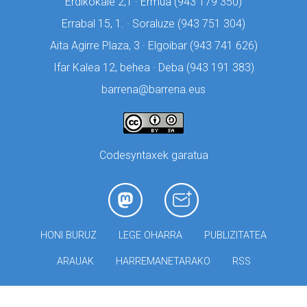
Erdikokale 2,1 · Ermua (
943 179 350)
Errabal 15, 1. · Soraluze (
943 751 304)
Aita Agirre Plaza, 3 · Elgoibar (
943 741 626)
Ifar Kalea 12, behea · Deba (
943 191 383)
barrena@barrena.eus
Codesyntaxek garatua
HONI BURUZ
LEGE OHARRA
PUBLIZITATEA
ARAUAK
HARREMANETARAKO
RSS