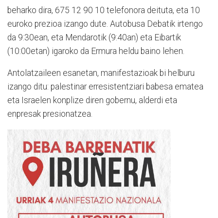
beharko dira, 675 12 90 10 telefonora deituta, eta 10
euroko prezioa izango dute. Autobusa Debatik irtengo
da 9:30ean, eta Mendarotik (9:40an) eta Eibartik
(10:00etan) igaroko da Ermura heldu baino lehen.
Antolatzaileen esanetan, manifestazioak bi helburu
izango ditu: palestinar erresistentziari babesa ematea
eta Israelen konplize diren gobernu, alderdi eta
enpresak presionatzea.