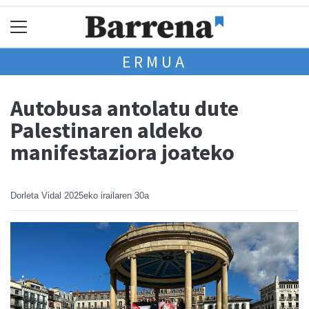
ERMUA
Autobusa antolatu dute
Palestinaren aldeko
manifestaziora joateko
Dorleta Vidal
2025eko irailaren 30a