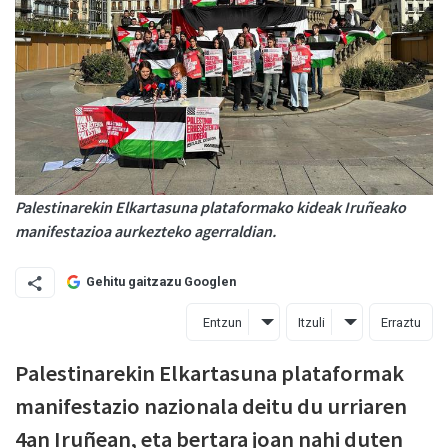
Palestinarekin Elkartasuna plataformako kideak Iruñeako
manifestazioa aurkezteko agerraldian.
Gehitu gaitzazu Googlen
Entzun
Itzuli
Erraztu
Palestinarekin Elkartasuna plataformak
manifestazio nazionala deitu du urriaren
4an Iruñean, eta b
ertara joan nahi duten