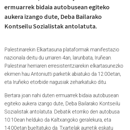
ermuarrek bidaia autobusean egiteko
aukera izango dute, Deba Bailarako
Kontseilu Sozialistak antolatuta.
Palestinarekin Elkartasuna plataformak manifestazio
nazionala deitu du urriaren 4an, larunbata, Iruñean.
Palestinar herriaren erresistentziarekin elkartasunezko
ekimen hau Antoniutti parketik abiatuko da 12:00etan,
eta Iruñeko etorbide nagusiak zeharkatuko ditu.
Bertara joan nahi duten ermuarrek bidaia autobusean
egiteko aukera izango dute, Deba Bailarako Kontseilu
Sozialistak antolatuta. Debatik etorriko den autobusa
10:10ean helduko da Kaltxangoko geralekura, eta
14:00etan bueltatuko da. Txartelak aurretik eskatu