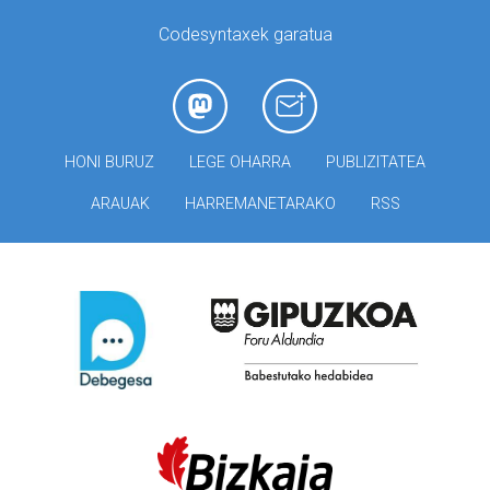
Codesyntaxek garatua
HONI BURUZ
LEGE OHARRA
PUBLIZITATEA
ARAUAK
HARREMANETARAKO
RSS