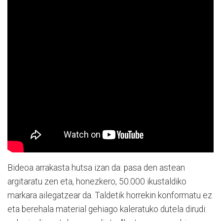
Bideoa arrakasta hutsa izan da: pasa den astean
argitaratu zen eta, honezkero, 50.000 ikustaldiko
markara ailegatzear da. Taldetik horrekin konformatu ez
eta berehala material gehiago kaleratuko dutela dirudi: