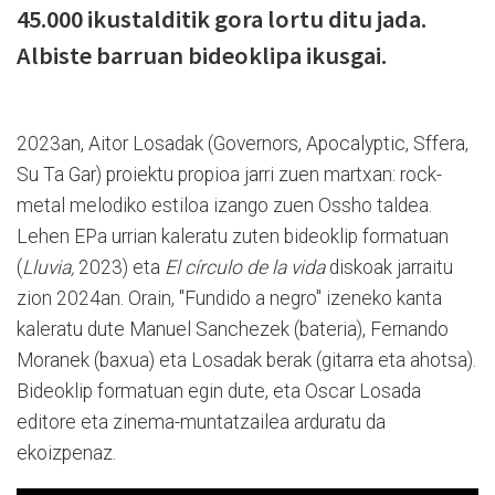
45.000 ikustalditik gora lortu ditu jada.
Albiste barruan bideoklipa ikusgai.
2023an, Aitor Losadak (Governors, Apocalyptic, Sffera,
Su Ta Gar) proiektu propioa jarri zuen martxan: rock-
metal melodiko estiloa izango zuen Ossho taldea.
Lehen EPa urrian kaleratu zuten bideoklip formatuan
(
Lluvia,
2023) eta
El círculo de la vida
diskoak jarraitu
zion 2024an. Orain, "Fundido a negro" izeneko kanta
kaleratu dute Manuel Sanchezek (bateria), Fernando
Moranek (baxua) eta Losadak berak (gitarra eta ahotsa).
Bideoklip formatuan egin dute, eta Oscar Losada
editore eta zinema-muntatzailea arduratu da
ekoizpenaz.