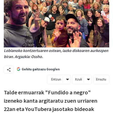
Lobianoko kontzertuaren ostean, iazko diskoaren aurkezpen
biran. Argazkia: Ossho.
Gehitu gaitzazu Googlen
Entzun
Itzuli
Erraztu
Talde ermuarrak "Fundido a negro"
izeneko kanta argitaratu zuen urriaren
22an eta YouTubera jasotako bideoak