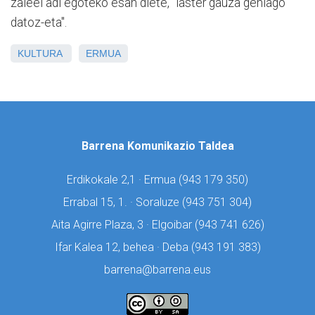
zaleei adi egoteko esan diete, "laster gauza gehiago
datoz-eta".
KULTURA
ERMUA
Barrena Komunikazio Taldea
Erdikokale 2,1 · Ermua (
943 179 350)
Errabal 15, 1. · Soraluze (
943 751 304)
Aita Agirre Plaza, 3 · Elgoibar (
943 741 626)
Ifar Kalea 12, behea · Deba (
943 191 383)
barrena@barrena.eus