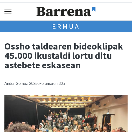
ERMUA
Ossho taldearen bideoklipak
45.000 ikustaldi lortu ditu
astebete eskasean
Ander Gomez
2025eko urriaren 30a