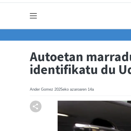
Autoetan marradu
identifikatu du 
Ander Gomez
2025eko azaroaren 14a