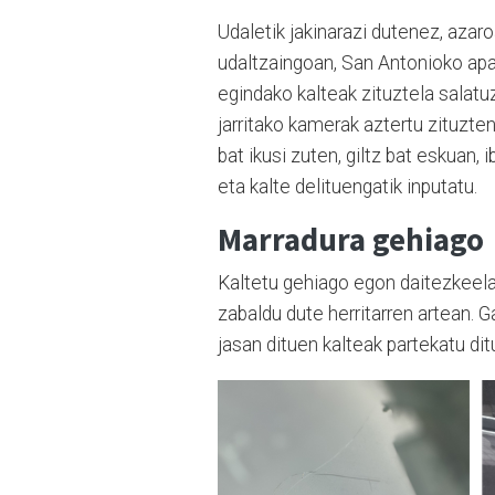
Udaletik jakinarazi dutenez, azaroa
udaltzaingoan, San Antonioko apa
egindako kalteak zituztela salatuz
jarritako kamerak aztertu zituzte
bat ikusi zuten, giltz bat eskuan, 
eta kalte delituengatik inputatu.
Marradura gehiago
Kaltetu gehiago egon daitezkeela
zabaldu dute herritarren artean. 
jasan dituen kalteak partekatu ditu