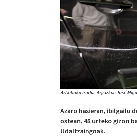
Artxiboko irudia. Argazkia: José Migu
Azaro hasieran, ibilgailu
ostean, 48 urteko gizon b
Udaltzaingoak.