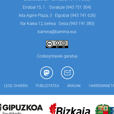
Errabal 15, 1. · Soraluze (
943 751 304)
Aita Agirre Plaza, 3 · Elgoibar (
943 741 626)
Ifar Kalea 12, behea · Deba (
943 191 383)
barrena@barrena.eus
Codesyntaxek garatua
LEGE OHARRA
PUBLIZITATEA
ARAUAK
HARREMANET