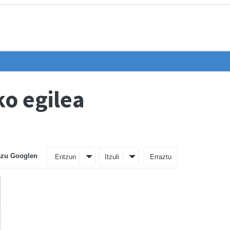
o egilea
azu Googlen
Entzun
Itzuli
Erraztu