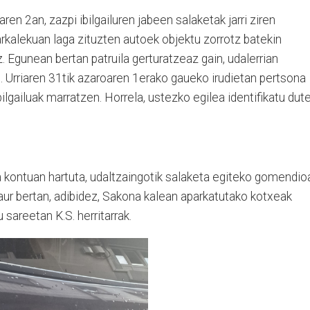
ren 2an, zazpi ibilgailuren jabeen salaketak jarri ziren
rkalekuan laga zituzten autoek objektu zorrotz batekin
. Egunean bertan patruila gerturatzeaz gain, udalerrian
n. Urriaren 31tik azaroaren 1erako gaueko irudietan pertsona
ibilgailuak marratzen. Horrela, ustezko egilea identifikatu dut
 kontuan hartuta, udaltzaingotik salaketa egiteko gomendio
Gaur bertan, adibidez, Sakona kalean aparkatutako kotxeak
 sareetan K.S. herritarrak.