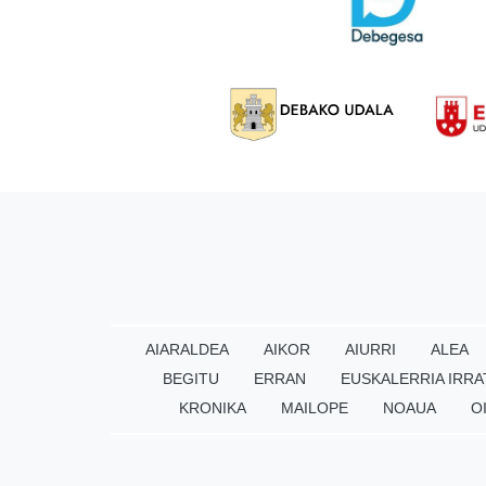
AIARALDEA
AIKOR
AIURRI
ALEA
BEGITU
ERRAN
EUSKALERRIA IRRA
KRONIKA
MAILOPE
NOAUA
O