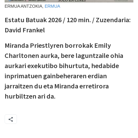
ERMUA ANTZOKIA,
ERMUA
Estatu Batuak 2026 / 120 min. / Zuzendaria:
David Frankel
Miranda Priestlyren borrokak Emily
Charltonen aurka, bere laguntzaile ohia
aurkari exekutibo bihurtuta, hedabide
inprimatuen gainbeheraren erdian
jarraitzen du eta Miranda erretirora
hurbiltzen ari da.