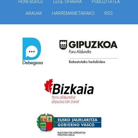
HONI BURUZ
LEGE OHARRA
PUBLIZITATEA
ARAUAK
HARREMANETARAKO
RSS