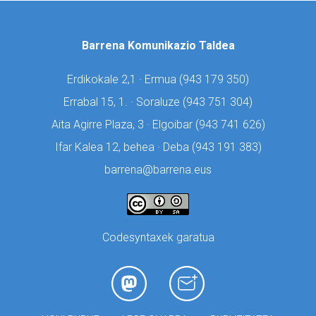
Barrena Komunikazio Taldea
Erdikokale 2,1 · Ermua (
943 179 350)
Errabal 15, 1. · Soraluze (
943 751 304)
Aita Agirre Plaza, 3 · Elgoibar (
943 741 626)
Ifar Kalea 12, behea · Deba (
943 191 383)
barrena@barrena.eus
Codesyntaxek garatua