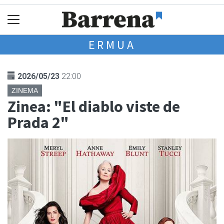
ERMUA
2026/05/23
22:00
ZINEMA
Zinea: "El diablo viste de
Prada 2"