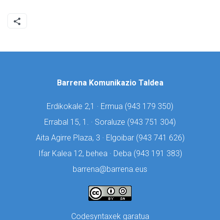
Barrena Komunikazio Taldea
Erdikokale 2,1 · Ermua (
943 179 350)
Errabal 15, 1. · Soraluze (
943 751 304)
Aita Agirre Plaza, 3 · Elgoibar (
943 741 626)
Ifar Kalea 12, behea · Deba (
943 191 383)
barrena@barrena.eus
Codesyntaxek garatua