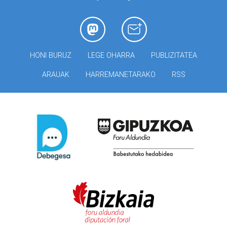
HONI BURUZ
LEGE OHARRA
PUBLIZITATEA
ARAUAK
HARREMANETARAKO
RSS