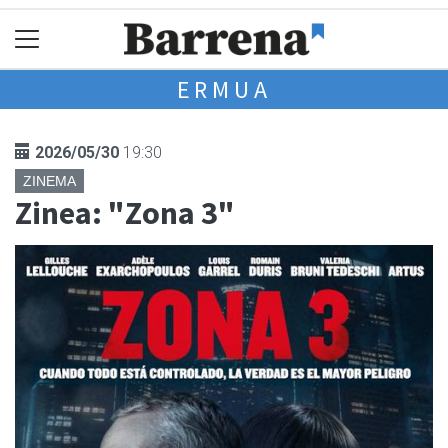
ERMUA
2026/05/30
19:30
ZINEMA
Zinea: "Zona 3"