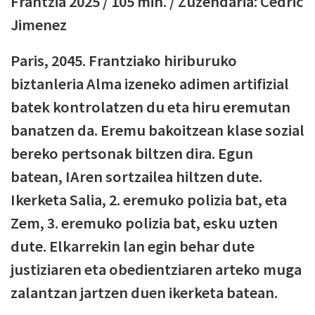
Frantzia 2025 / 105 min. / Zuzendaria:
Cédric
Jimenez
Paris, 2045. Frantziako hiriburuko
biztanleria Alma izeneko adimen artifizial
batek kontrolatzen du eta hiru eremutan
banatzen da. Eremu bakoitzean klase sozial
bereko pertsonak biltzen dira. Egun
batean, IAren sortzailea hiltzen dute.
Ikerketa Salia, 2. eremuko polizia bat, eta
Zem, 3. eremuko polizia bat, esku uzten
dute. Elkarrekin lan egin behar dute
justiziaren eta obedientziaren arteko muga
zalantzan jartzen duen ikerketa batean.