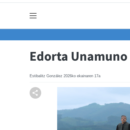
Edorta Unamuno a
Estibalitz González
2026ko ekainaren 17a