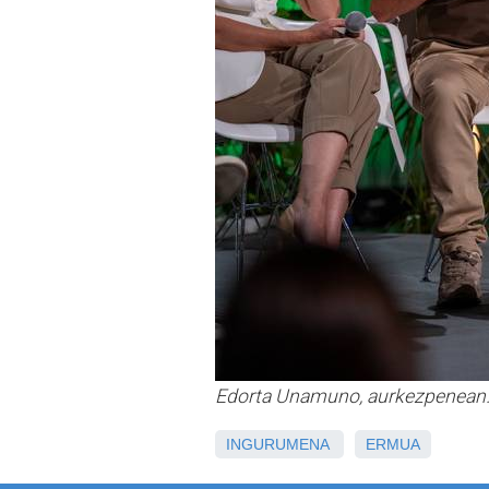
Edorta Unamuno, aurkezpenean.
INGURUMENA
ERMUA