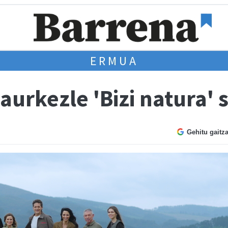
ERMUA
urkezle 'Bizi natura' 
Gehitu gaitz