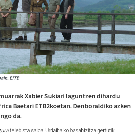
bain. EITB
muarrak Xabier Sukiari laguntzen dihardu
frica Baetari ETB2koetan. Denboraldiko azken
ango da.
tura
telebista saioa. Urdaibaiko basabizitza gertutik