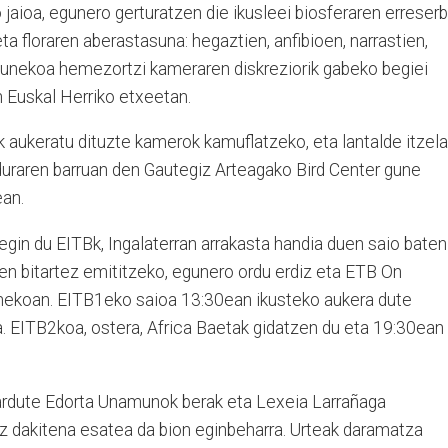
 jaioa, egunero gerturatzen die ikusleei biosferaren erreser
a floraren aberastasuna: hegaztien, anfibioen, narrastien,
unekoa hemezortzi kameraren diskreziorik gabeko begiei
 Euskal Herriko etxeetan.
k aukeratu dituzte kamerok kamuflatzeko, eta lantalde itzela
duraren barruan den Gautegiz Arteagako Bird Center gune
ean.
gin du EITBk, Ingalaterran arrakasta handia duen saio baten
en bitartez emititzeko, egunero ordu erdiz eta ETB On
ekoan. EITB1eko saioa 13:30ean ikusteko aukera dute
a. EITB2koa, ostera, Africa Baetak gidatzen du eta 19:30ean
ardute Edorta Unamunok berak eta Lexeia Larrañaga
uz dakitena esatea da bion eginbeharra. Urteak daramatza