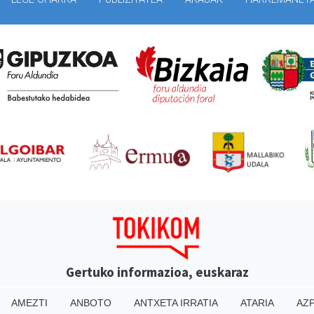
Gertuko informazioa, euskaraz
AMEZTI
ANBOTO
ANTXETA IRRATIA
ATARIA
AZP