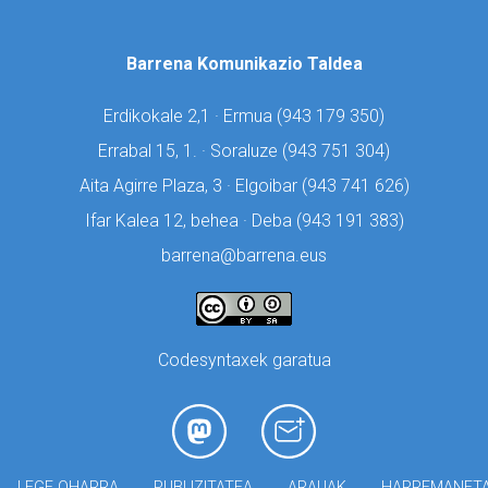
Barrena Komunikazio Taldea
Erdikokale 2,1 · Ermua (
943 179 350)
Errabal 15, 1. · Soraluze (
943 751 304)
Aita Agirre Plaza, 3 · Elgoibar (
943 741 626)
Ifar Kalea 12, behea · Deba (
943 191 383)
barrena@barrena.eus
Codesyntaxek garatua
LEGE OHARRA
PUBLIZITATEA
ARAUAK
HARREMANET