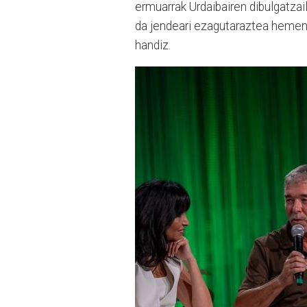
ermuarrak Urdaibairen dibulgatzail
da jendeari ezagutaraztea hemen ik
handiz.