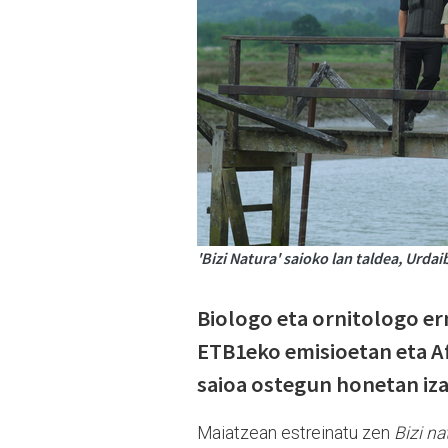
'Bizi Natura' saioko lan taldea, Urdai
Biologo eta ornitologo er
ETB1eko emisioetan eta A
saioa ostegun honetan iz
Maiatzean estreinatu zen
Bizi na