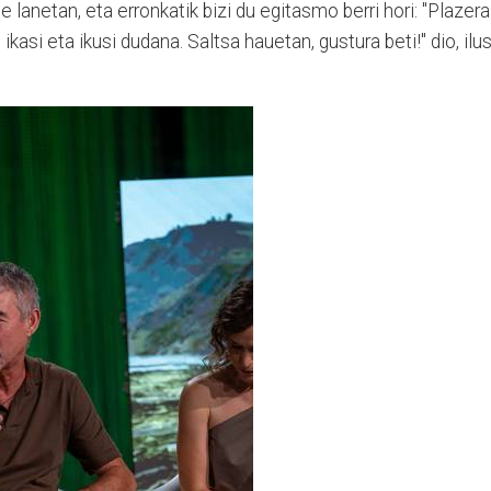
e lanetan, eta erronkatik bizi du egitasmo berri hori: "Plazera
asi eta ikusi dudana. Saltsa hauetan, gustura beti!" dio, ilu