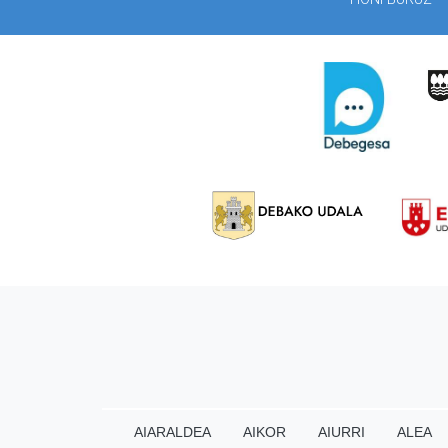
AIARALDEA
AIKOR
AIURRI
ALEA