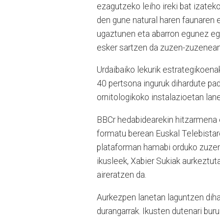
ezagutzeko leiho ireki bat izateko
den gune natural haren faunaren et
ugaztunen eta abarron egunez eg
esker sartzen da zuzen-zuzenean
Urdaibaiko lekurik estrategikoena
40 pertsona inguruk dihardute pa
ornitologikoko instalazioetan lan
BBCr hedabidearekin hitzarmena e
formatu berean Euskal Telebistar
plataforman hamabi orduko zuzen
ikusleek, Xabier Sukiak aurkeztut
aireratzen da.
Aurkezpen lanetan laguntzen dih
durangarrak. Ikusten dutenari bur