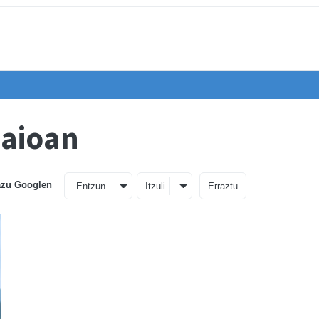
saioan
azu Googlen
Entzun
Itzuli
Erraztu