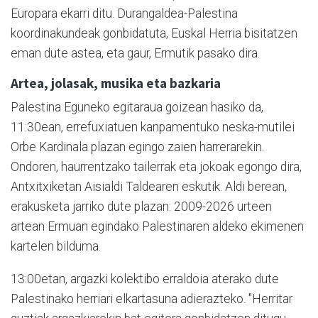
Europara ekarri ditu. Durangaldea-Palestina
koordinakundeak gonbidatuta, Euskal Herria bisitatzen
eman dute astea, eta gaur, Ermutik pasako dira.
Artea, jolasak, musika eta bazkaria
Palestina Eguneko egitaraua goizean hasiko da,
11:30ean, errefuxiatuen kanpamentuko neska-mutilei
Orbe Kardinala plazan egingo zaien harrerarekin.
Ondoren, haurrentzako tailerrak eta jokoak egongo dira,
Antxitxiketan Aisialdi Taldearen eskutik. Aldi berean,
erakusketa jarriko dute plazan: 2009-2026 urteen
artean Ermuan egindako Palestinaren aldeko ekimenen
kartelen bilduma.
13:00etan, argazki kolektibo erraldoia aterako dute
Palestinako herriari elkartasuna adierazteko. "Herritar