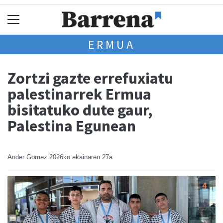
ERMUA
Zortzi gazte errefuxiatu
palestinarrek Ermua
bisitatuko dute gaur,
Palestina Egunean
Ander Gomez
2026ko ekainaren 27a