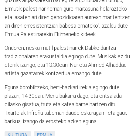
guztiak argazkiarekin bat egitera gonbidatzen ditugu,
Ermutik palestinar herriari gure maitasuna helarazteko
eta jasaten ari diren genozidioaren aurrean mantentzen
ari diren erresistentziari babesa emateko", azaldu dute
Ermua Palestinarekin Ekimeneko kideek.
Ondoren, neska-mutil palestinarrek Dabke dantza
tradizionalaren erakustaldia egingo dute. Musikak ez du
etenik izango, eta 13:30ean, Nur eta Ahmed Alhaddad
artista gazatarrek kontzertua emango dute.
Eguna borobiltzeko, herri-bazkari irekia egingo dute
plazan, 14:30ean. Menu bakarra dago, eta entsalada,
oilasko gisatua, fruta eta kafea barne hartzen ditu.
Txartelak Infreñu tabernan daude eskuragarri, eta gaur,
barikua, izango da erosteko azken eguna.
KULTURA
ERMUA