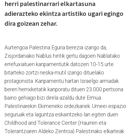
herri palestinarrari elkartasuna
adierazteko ekintza artistiko ugari egingo
dira goizean zehar.
Aurtengoa Palestina Eguna berezia izango da,
Zisjordaniako Nablus hiritik gertu dagoen Nablatako
errefuxiatuen kanpamentutik datozen 10-15 urte
bitarteko zortzi neska-mutil izango dituelako
protagonista. Kanpamentu hartan Israelgo armadak
beren herrixketatik kanporatu dituen 23.000 pertsona
baino gehiago bizi direla azaldu dute Ermua
Palestinarekin Ekimeneko ordezkariek. Umeei espazio
seguruak eta laguntza eskaintzeko lan egiten duen
Childhood and Tolerance Center (Haurren eta
Tolerantziaren Aldeko Zentroa) Palestinako elkarteak