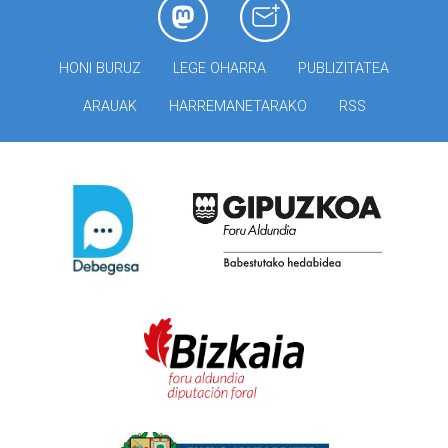
HONI BURUZ
LEGE OHARRA
PUBLIZITATEA
ARAUAK
HARREMANETARAKO
RSS