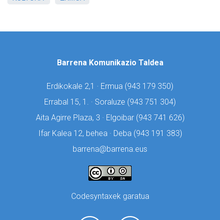
Barrena Komunikazio Taldea
Erdikokale 2,1 · Ermua (
943 179 350)
Errabal 15, 1. · Soraluze (
943 751 304)
Aita Agirre Plaza, 3 · Elgoibar (
943 741 626)
Ifar Kalea 12, behea · Deba (
943 191 383)
barrena@barrena.eus
Codesyntaxek garatua