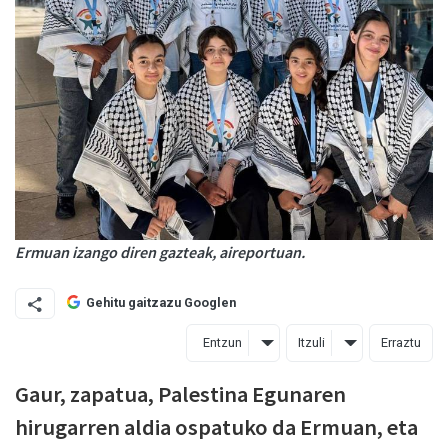
Ermuan izango diren gazteak, aireportuan.
Gehitu gaitzazu Googlen
Entzun
Itzuli
Erraztu
Gaur, zapatua, Palestina Egunaren
hirugarren aldia ospatuko da Ermuan, eta