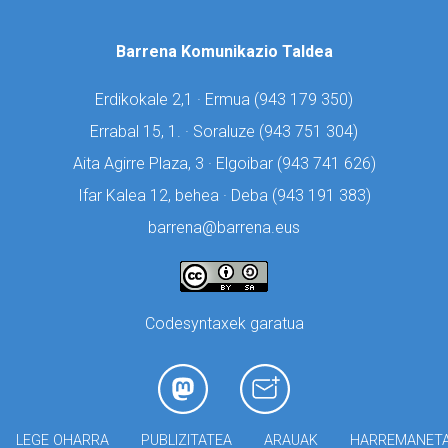
Barrena Komunikazio Taldea
Erdikokale 2,1 · Ermua (
943 179 350)
Errabal 15, 1. · Soraluze (
943 751 304)
Aita Agirre Plaza, 3 · Elgoibar (
943 741 626)
Ifar Kalea 12, behea · Deba (
943 191 383)
barrena@barrena.eus
Codesyntaxek garatua
LEGE OHARRA
PUBLIZITATEA
ARAUAK
HARREMANET