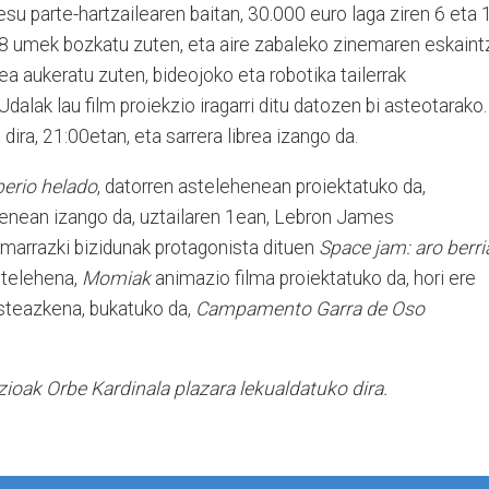
u parte-hartzailearen baitan, 30.000 euro laga ziren 6 eta 
988 umek bozkatu zuten, eta aire zabaleko zinemaren eskaint
ea aukeratu zuten, bideojoko eta robotika tailerrak
dalak lau film proiekzio iragarri ditu datozen bi asteotarako.
ira, 21:00etan, eta sarrera librea izango da.
erio helado
, datorren astelehenean proiektatuko da,
tenean izango da, uztailaren 1ean, Lebron James
 marrazki bizidunak protagonista dituen
Space jam: aro berri
astelehena,
Momiak
animazio filma proiektatuko da, hori ere
asteazkena, bukatuko da,
Campamento Garra de Oso
zioak Orbe Kardinala plazara lekualdatuko dira.