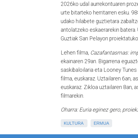
2026ko udal aurrekontuaren prozes
urte bitarteko herritarren esku. 
udako hilabete guztietara zabaltz
antolatzeko eskaerarekin batera. U
Guztiak San Pelayon proiektatuko d
Lehen filma,
Cazafantasmas: imp
ekainaren 29an. Bigarrena eguaz
saskibaloilaria eta Looney Tunes
filma, euskaraz. Uztailaren 6an, 
euskaraz. Zikloa uztailaren 8an, 
filmarekin.
Oharra: Euria eginez gero, proiek
KULTURA
ERMUA