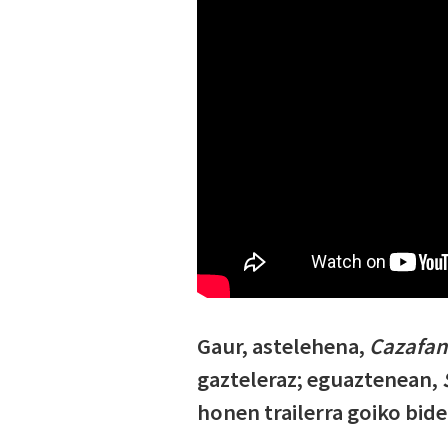
Gaur, astelehena,
Cazafan
gazteleraz; eguaztenean,
honen trailerra goiko bide