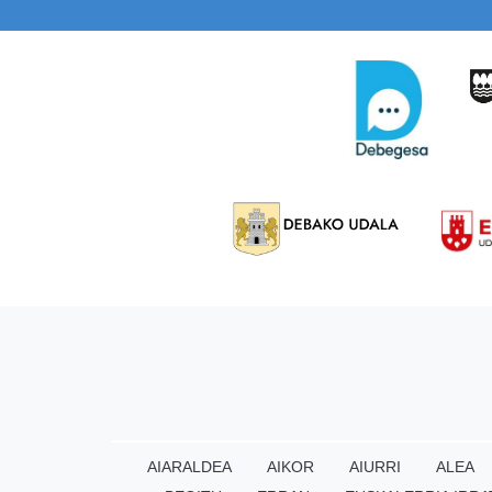
AIARALDEA
AIKOR
AIURRI
ALEA