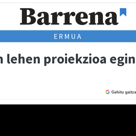
ERMUA
 lehen proiekzioa egin
Gehitu gaitz