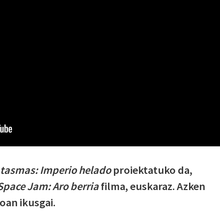
tasmas: Imperio helado
proiektatuko da,
Space Jam: Aro berria
filma, euskaraz. Azken
oan ikusgai.