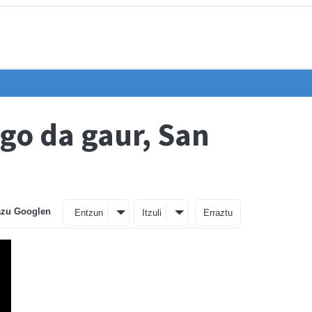
go da gaur, San
azu Googlen
Entzun
Itzuli
Erraztu