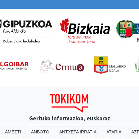
Gertuko informazioa, euskaraz
AMEZTI
ANBOTO
ANTXETA IRRATIA
ATARIA
AZP