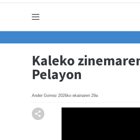
Kaleko zinemaren
Pelayon
Ander Gomez
2026ko ekainaren 29a