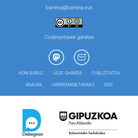
barrena@barrena.eus
Codesyntaxek garatua
HONI BURUZ
LEGE OHARRA
PUBLIZITATEA
ARAUAK
HARREMANETARAKO
RSS