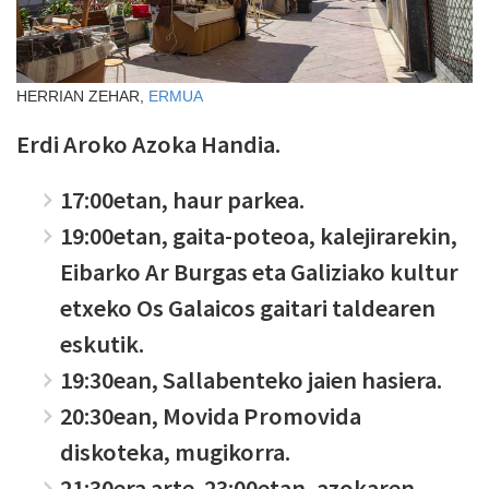
HERRIAN ZEHAR,
ERMUA
Erdi Aroko Azoka Handia.
17:00etan, haur parkea.
19:00etan, gaita-poteoa, kalejirarekin,
Eibarko Ar Burgas eta Galiziako kultur
etxeko Os Galaicos gaitari taldearen
eskutik.
19:30ean, Sallabenteko jaien hasiera.
20:30ean, Movida Promovida
diskoteka, mugikorra.
21:30era arte. 23:00etan, azokaren