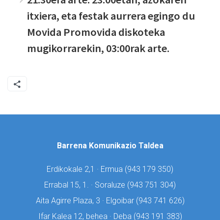
itxiera, eta festak aurrera egingo du
Movida Promovida diskoteka
mugikorrarekin, 03:00rak arte.
Barrena Komunikazio Taldea
Erdikokale 2,1 · Ermua (
943 179 350)
Errabal 15, 1. · Soraluze (
943 751 304)
Aita Agirre Plaza, 3 · Elgoibar (
943 741 626)
Ifar Kalea 12, behea · Deba (
943 191 383)