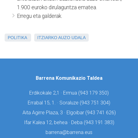
1.900 euroko dirulaguntza ematea.
Erregu eta galderak.
POLITIKA
ITZIARKO AUZO UDALA
Barrena Komunikazio Taldea
Erdikokale 2,1 · Ermua (
943 179 350)
Errabal 15, 1. · Soraluze (
943 751 304)
Aita Agirre Plaza, 3 · Elgoibar (
943 741 626)
Ifar Kalea 12, behea · Deba (
943 191 383)
barrena@barrena.eus