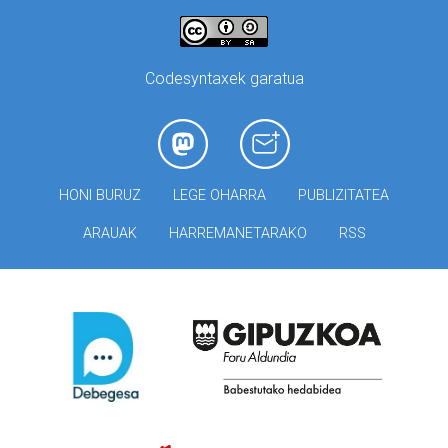
Codesyntaxek garatua
HONI BURUZ
LEGE OHARRA
PUBLIZITATEA
ARAUAK
HARREMANETARAKO
RSS