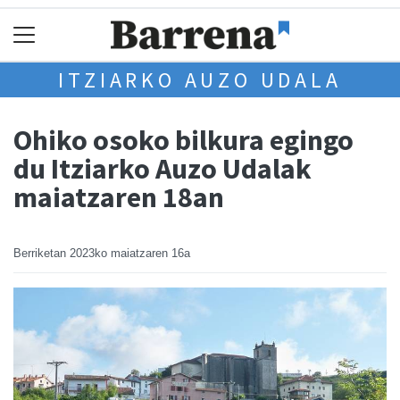
ITZIARKO AUZO UDALA
Ohiko osoko bilkura egingo
du Itziarko Auzo Udalak
maiatzaren 18an
Berriketan
2023ko maiatzaren 16a