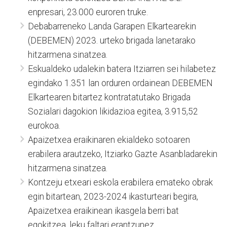
enpresari, 23.000 euroren truke.
Debabarreneko Landa Garapen Elkartearekin
(DEBEMEN) 2023. urteko brigada lanetarako
hitzarmena sinatzea.
Eskualdeko udalekin batera Itziarren sei hilabetez
egindako 1.351 lan orduren ordainean DEBEMEN
Elkartearen bitartez kontratatutako Brigada
Sozialari dagokion likidazioa egitea, 3.915,52
eurokoa.
Apaizetxea eraikinaren ekialdeko sotoaren
erabilera arautzeko, Itziarko Gazte Asanbladarekin
hitzarmena sinatzea.
Kontzeju etxeari eskola erabilera emateko obrak
egin bitartean, 2023-2024 ikasturteari begira,
Apaizetxea eraikinean ikasgela berri bat
egokitzea, leku faltari erantzunez.