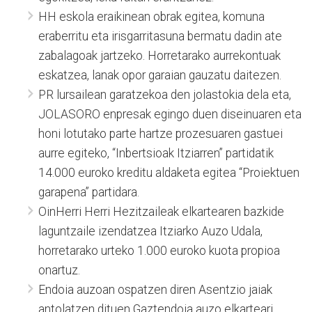
HH eskola eraikinean obrak egitea, komuna
eraberritu eta irisgarritasuna bermatu dadin ate
zabalagoak jartzeko. Horretarako aurrekontuak
eskatzea, lanak opor garaian gauzatu daitezen.
PR lursailean garatzekoa den jolastokia dela eta,
JOLASORO enpresak egingo duen diseinuaren eta
honi lotutako parte hartze prozesuaren gastuei
aurre egiteko, “Inbertsioak Itziarren” partidatik
14.000 euroko kreditu aldaketa egitea “Proiektuen
garapena” partidara.
OinHerri Herri Hezitzaileak elkartearen bazkide
laguntzaile izendatzea Itziarko Auzo Udala,
horretarako urteko 1.000 euroko kuota propioa
onartuz.
Endoia auzoan ospatzen diren Asentzio jaiak
antolatzen dituen Gaztendoia auzo elkarteari,