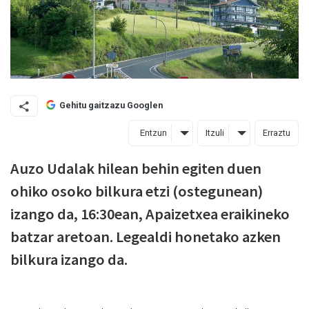
Gehitu gaitzazu Googlen
Entzun
Itzuli
Erraztu
Auzo Udalak hilean behin egiten duen
ohiko osoko bilkura etzi (ostegunean)
izango da, 16:30ean, Apaizetxea eraikineko
batzar aretoan. Legealdi honetako azken
bilkura izango da.