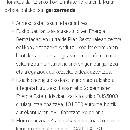
Honakoa da Itziarko Toki Entitate Txikiaren bilkuran
eztabaidatuko den
gai zerrenda
:
Aurreko akta irakurri eta onartzea.
Eusko Jaurlaritzak aurkeztu duen Energia
Berriztagarrien Lurralde Plan Sektorialean zentral
eolikoak ezartzeko Andutz-Txobilar eremuaren
hautaketa dela eta, egitasmoaren informazioa
sakontzea, herritarrak jakinaren gainean jartzea,
eta alegazioak aurkezteko bideak aztertzea.
Itziarko herriguneko kale argiteriaren aldaketa
integrala burutzeko Espainiako Gobernuaren
Energia Estatu Idazkaritzatik loturiko DUS5000
dirulaguntza onartzea, 101.000 eurokoa, hortik
aurrekontuaren %85 finantzatuko delarik.
Elorrixa auzoan Arantza baserrira doan bidearen
konponketa esleitzea BERGARETXE S.L.