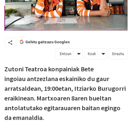
Gehitu gaitzazu Googlen
Entzun
Itzuli
Erraztu
Zutoni Teatroa konpainiak Bete
ingoiau antzezlana eskainiko du gaur
arratsaldean, 19:00etan, Itziarko Burugorri
eraikinean. Martxoaren 8aren bueltan
antolatutako egitarauaren baitan egingo
da emanaldia.