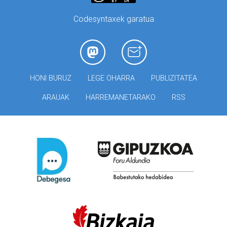
Codesyntaxek garatua
HONI BURUZ
LEGE OHARRA
PUBLIZITATEA
ARAUAK
HARREMANETARAKO
RSS