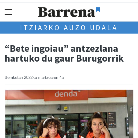
ITZIARKO AUZO UDALA
“Bete ingoiau” antzezlana
hartuko du gaur Burugorrik
Berriketan
2022ko martxoaren 4a