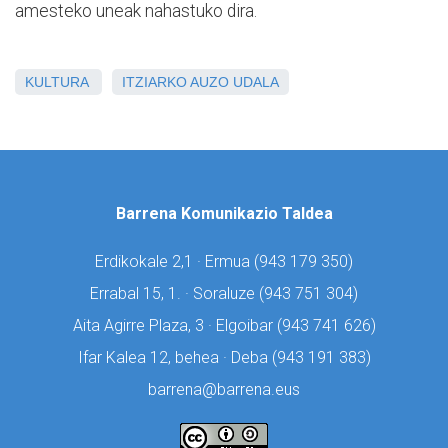
amesteko uneak nahastuko dira.
KULTURA
ITZIARKO AUZO UDALA
Barrena Komunikazio Taldea
Erdikokale 2,1 · Ermua (
943 179 350)
Errabal 15, 1. · Soraluze (
943 751 304)
Aita Agirre Plaza, 3 · Elgoibar (
943 741 626)
Ifar Kalea 12, behea · Deba (
943 191 383)
barrena@barrena.eus