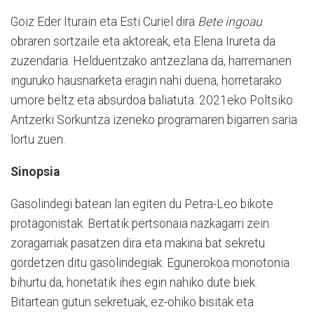
Goiz Eder Iturain eta Esti Curiel dira
Bete ingoau
obraren sortzaile eta aktoreak, eta Elena Irureta da
zuzendaria. Helduentzako antzezlana da, harremanen
inguruko hausnarketa eragin nahi duena, horretarako
umore beltz eta absurdoa baliatuta. 2021eko Poltsiko
Antzerki Sorkuntza izeneko programaren bigarren saria
lortu zuen.
Sinopsia
Gasolindegi batean lan egiten du Petra-Leo bikote
protagonistak. Bertatik pertsonaia nazkagarri zein
zoragarriak pasatzen dira eta makina bat sekretu
gordetzen ditu gasolindegiak. Egunerokoa monotonia
bihurtu da, honetatik ihes egin nahiko dute biek.
Bitartean gutun sekretuak, ez-ohiko bisitak eta