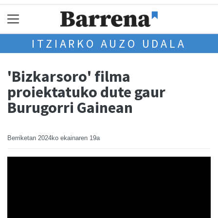
ITZIARKO AUZO UDALA
'Bizkarsoro' filma
proiektatuko dute gaur
Burugorri Gainean
Berriketan
2024ko ekainaren 19a