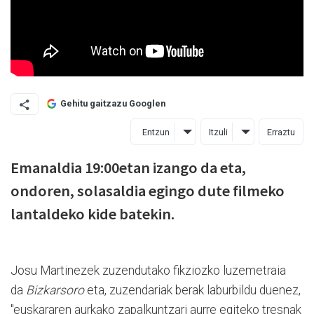
Gehitu gaitzazu Googlen
Entzun
Itzuli
Erraztu
Emanaldia 19:00etan izango da eta,
ondoren, solasaldia egingo dute filmeko
lantaldeko kide batekin.
Josu Martinezek zuzendutako fikziozko luzemetraia
da
Bizkarsoro
eta, zuzendariak berak laburbildu duenez,
"euskararen aurkako zapalkuntzari aurre egiteko tresnak