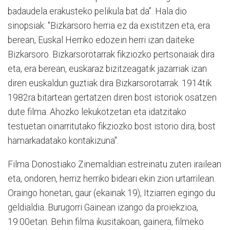
badaudela erakusteko pelikula bat da”. Hala dio
sinopsiak: "Bizkarsoro herria ez da existitzen eta, era
berean, Euskal Herriko edozein herri izan daiteke
Bizkarsoro. Bizkarsorotarrak fikziozko pertsonaiak dira
eta, era berean, euskaraz bizitzeagatik jazarriak izan
diren euskaldun guztiak dira Bizkarsorotarrak. 1914tik
1982ra bitartean gertatzen diren bost istoriok osatzen
dute filma. Ahozko lekukotzetan eta idatzitako
testuetan oinarritutako fikziozko bost istorio dira, bost
hamarkadatako kontakizuna".
Filma Donostiako Zinemaldian estreinatu zuten irailean
eta, ondoren, herriz herriko bideari ekin zion urtarrilean.
Oraingo honetan, gaur (ekainak 19), Itziarren egingo du
geldialdia. Burugorri Gainean izango da proiekzioa,
19:00etan. Behin filma ikusitakoan, gainera, filmeko