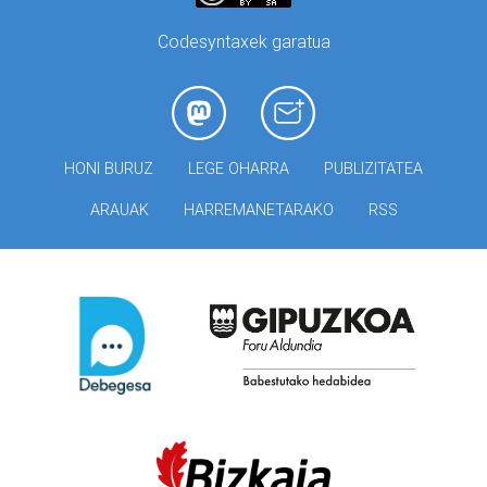
Codesyntaxek garatua
HONI BURUZ
LEGE OHARRA
PUBLIZITATEA
ARAUAK
HARREMANETARAKO
RSS