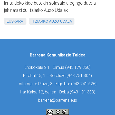
lantaldeko kide batekin solasaldia egingo dutela
jakinarazi du Itziarko Auzo Udalak.
EUSKARA
ITZIARKO AUZO UDALA
Barrena Komunikazio Taldea
Erdikokale 2,1 · Ermua (
943 179 350)
Errabal 15, 1. · Soraluze (
943 751 304)
Aita Agirre Plaza, 3 · Elgoibar (
943 741 626)
Ifar Kalea 12, behea · Deba (
943 191 383)
barrena@barrena.eus