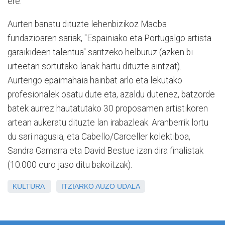
ere.
Aurten banatu dituzte lehenbizikoz Macba
fundazioaren sariak, "Espainiako eta Portugalgo artista
garaikideen talentua" saritzeko helburuz (azken bi
urteetan sortutako lanak hartu dituzte aintzat).
Aurtengo epaimahaia hainbat arlo eta lekutako
profesionalek osatu dute eta, azaldu dutenez, batzorde
batek aurrez hautatutako 30 proposamen artistikoren
artean aukeratu dituzte lan irabazleak. Aranberrik lortu
du sari nagusia, eta Cabello/Carceller kolektiboa,
Sandra Gamarra eta David Bestue izan dira finalistak
(10.000 euro jaso ditu bakoitzak).
KULTURA
ITZIARKO AUZO UDALA