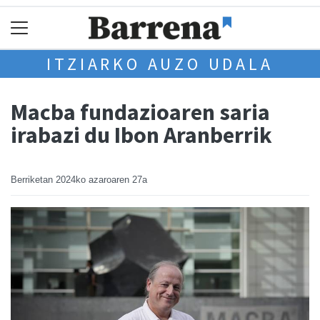
ITZIARKO AUZO UDALA
Macba fundazioaren saria
irabazi du Ibon Aranberrik
Berriketan
2024ko azaroaren 27a