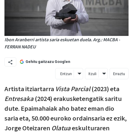
Ibon Aranberri artista saria eskuetan duela. Arg.: MACBA -
FERRAN NADEU
Gehitu gaitzazu Googlen
Entzun
Itzuli
Erraztu
Artista itziartarra
Vista Parcial
(2023) eta
Entresaka
(2024) erakusketengatik saritu
dute. Epaimahaiak aho batez eman dio
saria eta, 50.000 euroko ordainsaria ez ezik,
Jorge Oteizaren
Olatua
eskulturaren