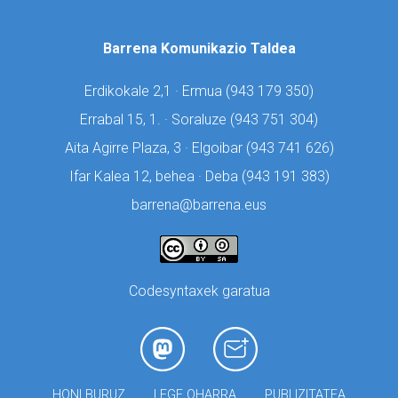
Barrena Komunikazio Taldea
Erdikokale 2,1 · Ermua (
943 179 350)
Errabal 15, 1. · Soraluze (
943 751 304)
Aita Agirre Plaza, 3 · Elgoibar (
943 741 626)
Ifar Kalea 12, behea · Deba (
943 191 383)
barrena@barrena.eus
Codesyntaxek garatua
HONI BURUZ
LEGE OHARRA
PUBLIZITATEA