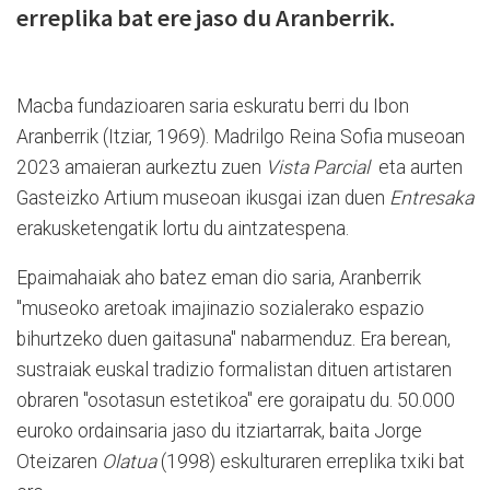
erreplika bat ere jaso du Aranberrik.
Macba fundazioaren saria eskuratu berri du Ibon
Aranberrik (Itziar, 1969). Madrilgo Reina Sofia museoan
2023 amaieran aurkeztu zuen
Vista Parcial
eta aurten
Gasteizko Artium museoan ikusgai izan duen
Entresaka
erakusketengatik lortu du aintzatespena.
Epaimahaiak aho batez eman dio saria, Aranberrik
"museoko aretoak imajinazio sozialerako espazio
bihurtzeko duen gaitasuna" nabarmenduz. Era berean,
sustraiak euskal tradizio formalistan dituen artistaren
obraren "osotasun estetikoa" ere goraipatu du. 50.000
euroko ordainsaria jaso du itziartarrak, baita Jorge
Oteizaren
Olatua
(1998) eskulturaren erreplika txiki bat