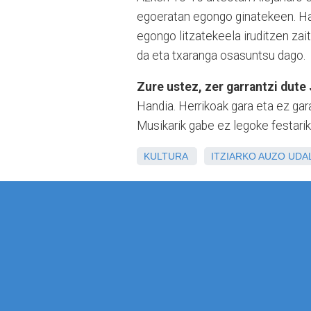
egoeratan egongo ginatekeen. Hai
egongo litzatekeela iruditzen zai
da eta txaranga osasuntsu dago.
Zure ustez, zer garrantzi dute
Handia. Herrikoak gara eta ez gar
Musikarik gabe ez legoke festarik
KULTURA
ITZIARKO AUZO UDA