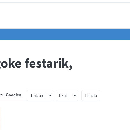
oke festarik,
azu Googlen
Entzun
Itzuli
Erraztu