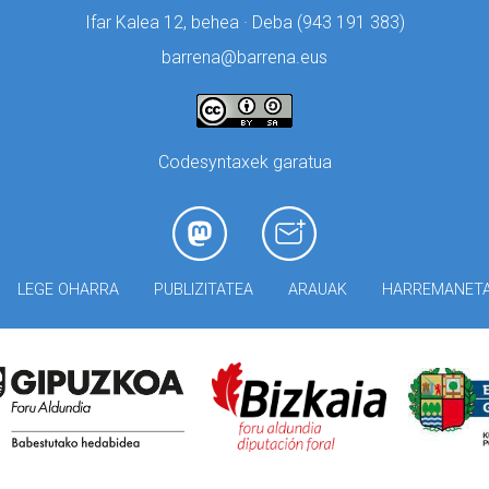
Ifar Kalea 12, behea · Deba (
943 191 383)
barrena@barrena.eus
Codesyntaxek garatua
LEGE OHARRA
PUBLIZITATEA
ARAUAK
HARREMANET