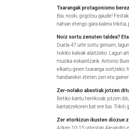
Txarangak protagonismo berezi
Bai, noski, gogotsu gaude! Festak
nahian irtengo gara kalera trikitia
Noiz sortu zenuten taldea? Eta 
Duela 47 urte sortu genuen, lagun 
txikiko kaleak alaitzeko. Lagun a
musika eskaintzarik. Antonio Bu
elkartu ginen txaranga sortzeko;
handiarekin irteten zen eta gainer
Zer-nolako abestiak jotzen dit
Betiko kantu herrikoiak jotzen ditu
kantatzekoren bat ere bai. Trikiti 
Zer etorkizun ikusten diozue z
Azken 10-15 urteotan Alejandro eta