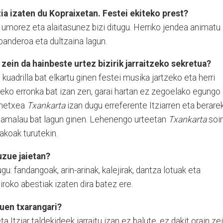
a izaten du Kopraixetan. Festei ekiteko prest?
 umorez eta alaitasunez bizi ditugu. Herriko jendea animatu
, panderoa eta dultzaina lagun.
zein da hainbeste urtez bizirik jarraitzeko sekretua?
kuadrilla bat elkartu ginen festei musika jartzeko eta herri
rteko erronka bat izan zen, garai hartan ez zegoelako egungo
enetxea
Txankarta
izan dugu erreferente Itziarren eta berare
 hamalau bat lagun ginen. Lehenengo urteetan
Txankarta
soi
akoak turutekin.
uzue jaietan?
gu: fandangoak, arin-arinak, kalejirak, dantza lotuak eta
giroko abestiak izaten dira batez ere.
uen txarangari?
 Itziar taldekideek jarraitu izan ez balute, ez dakit orain ze