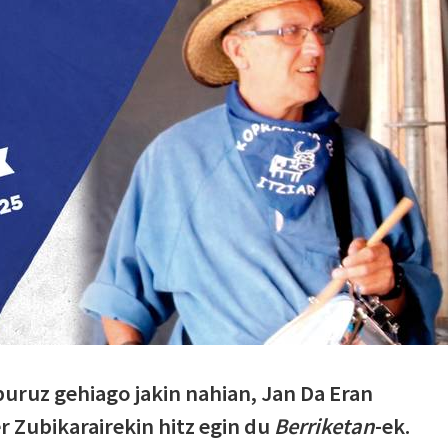
buruz gehiago jakin nahian, Jan Da Eran
r Zubikarairekin hitz egin du
Berriketan
-ek.