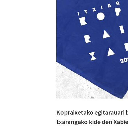
Kopraixetako egitarauari 
txarangako kide den Xabie