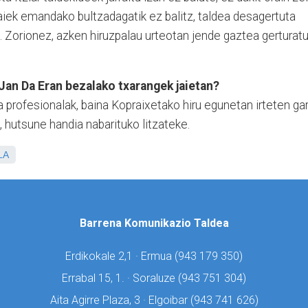
ek emandako bultzadagatik ez balitz, taldea desagertuta
t. Zorionez, azken hiruzpalau urteotan jende gaztea gerturat
 Jan Da Eran bezalako txarangek jaietan?
a profesionalak, baina Kopraixetako hiru egunetan irteten gar
, hutsune handia nabarituko litzateke.
LA
Barrena Komunikazio Taldea
Erdikokale 2,1 · Ermua (
943 179 350)
Errabal 15, 1. · Soraluze (
943 751 304)
Aita Agirre Plaza, 3 · Elgoibar (
943 741 626)