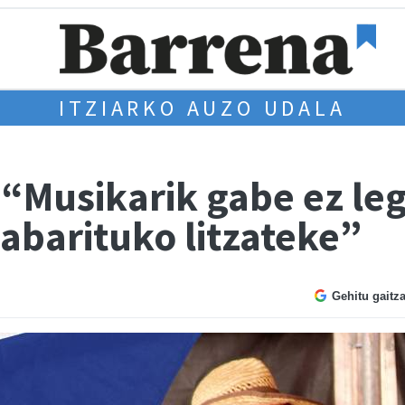
ITZIARKO AUZO UDALA
 “Musikarik gabe ez leg
abarituko litzateke”
Gehitu gaitz