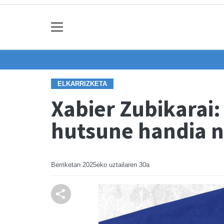
ELKARRIZKETA
Xabier Zubikarai:
hutsune handia n
Berriketan
2025eko uztailaren 30a