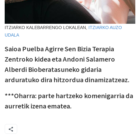
ITZIARKO KALEBARRENGO LOKALEAN,
ITZIARKO AUZO
UDALA
Saioa Puelba Agirre Sen Bizia Terapia
Zentroko kidea eta Andoni Salamero
Alberdi Bioberatasuneko gidaria
arduratuko dira hitzordua dinamizatzeaz.
***Oharra: parte hartzeko komenigarria da
aurretik izena ematea.