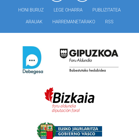
HONI BURUZ
LEGE OHARRA
PUBLIZITATEA
ARAUAK
HARREMANETARAKO
RSS