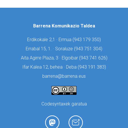
Barrena Komunikazio Taldea
Erdikokale 2,1 · Ermua (
943 179 350)
Errabal 15, 1. · Soraluze (
943 751 304)
Aita Agirre Plaza, 3 · Elgoibar (
943 741 626)
Ifar Kalea 12, behea · Deba (
943 191 383)
barrena@barrena.eus
Codesyntaxek garatua