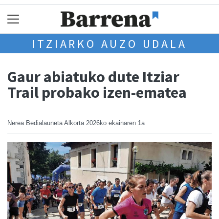
ITZIARKO AUZO UDALA
Gaur abiatuko dute Itziar
Trail probako izen-ematea
Nerea Bedialauneta Alkorta
2026ko ekainaren 1a