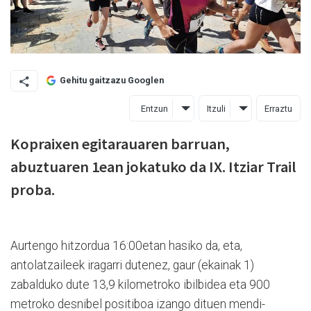
Gehitu gaitzazu Googlen
Entzun
Itzuli
Erraztu
Kopraixen egitarauaren barruan,
abuztuaren 1ean jokatuko da IX. Itziar Trail
proba.
Aurtengo hitzordua 16:00etan hasiko da, eta,
antolatzaileek iragarri dutenez, gaur (ekainak 1)
zabalduko dute 13,9 kilometroko ibilbidea eta 900
metroko desnibel positiboa izango dituen mendi-