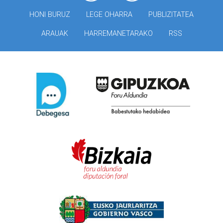
HONI BURUZ
LEGE OHARRA
PUBLIZITATEA
ARAUAK
HARREMANETARAKO
RSS