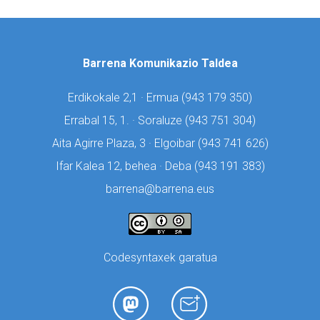
Barrena Komunikazio Taldea
Erdikokale 2,1 · Ermua (
943 179 350)
Errabal 15, 1. · Soraluze (
943 751 304)
Aita Agirre Plaza, 3 · Elgoibar (
943 741 626)
Ifar Kalea 12, behea · Deba (
943 191 383)
barrena@barrena.eus
Codesyntaxek garatua