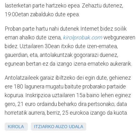
lasterketan parte hartzeko epea. Zehaztu dutenez,
19:00etan zabalduko dute epea.
Proban parte hartu nahi dutenek Internet bidez soilik
eman ahalko dute izena,
kirolprobak.com
webgunearen
bidez. Uztailaren 30ean itxiko dute izen-ematea,
gauerdian, eta, antolakuntzak gogorarazi duenez,
egunean bertan ez da izango izena emateko aukerarik.
Antolatzaileek garaiz ibiltzeko dei egin dute, gehienez
ere 180 lagunera mugatu baitute probarako partaide
kopurua. Inskripzioa uztailaren 15a baino lehen eginez
gero, 21 euro ordaindu beharko dira pertsonako; data
horretatik aurrera, berriz, 25 eurokoa izango da kuota.
KIROLA
ITZIARKO AUZO UDALA