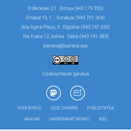
Erdikokale 2,1 · Ermua (
943 179 350)
Errabal 15, 1. · Soraluze (
943 751 304)
Aita Agirre Plaza, 3 · Elgoibar (
943 741 626)
Ifar Kalea 12, behea · Deba (
943 191 383)
barrena@barrena.eus
Codesyntaxek garatua
HONI BURUZ
LEGE OHARRA
PUBLIZITATEA
ARAUAK
HARREMANETARAKO
RSS