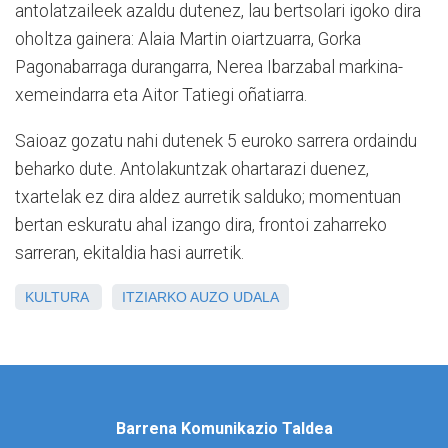
antolatzaileek azaldu dutenez, lau bertsolari igoko dira
oholtza gainera: Alaia Martin oiartzuarra, Gorka
Pagonabarraga durangarra, Nerea Ibarzabal markina-
xemeindarra eta Aitor Tatiegi oñatiarra.
Saioaz gozatu nahi dutenek 5 euroko sarrera ordaindu
beharko dute. Antolakuntzak ohartarazi duenez,
txartelak ez dira aldez aurretik salduko; momentuan
bertan eskuratu ahal izango dira, frontoi zaharreko
sarreran, ekitaldia hasi aurretik.
KULTURA
ITZIARKO AUZO UDALA
Barrena Komunikazio Taldea