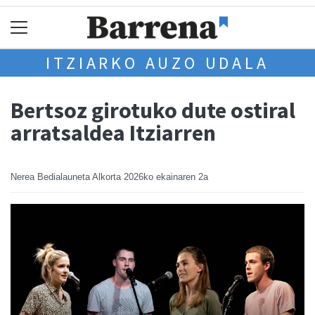
ITZIARKO AUZO UDALA
Bertsoz girotuko dute ostiral
arratsaldea Itziarren
Nerea Bedialauneta Alkorta
2026ko ekainaren 2a