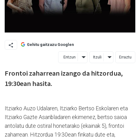
Gehitu gaitzazu Googlen
Entzun
Itzuli
Erraztu
Frontoi zaharrean izango da hitzordua,
19:30ean hasita.
Itziarko Auzo Udalaren, Itziarko Bertso Eskolaren eta
Itziarko Gazte Asanbladaren ekimenez, bertso saioa
antolatu dute ostiral honetarako (ekainak 5), frontoi
zaharrean. Hitzordua 19:30ean finkatu dute eta,