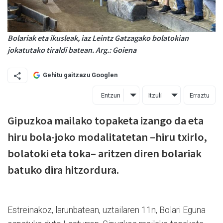
Bolariak eta ikusleak, iaz Leintz Gatzagako bolatokian
jokatutako tiraldi batean. Arg.: Goiena
Gehitu gaitzazu Googlen
Entzun
Itzuli
Erraztu
Gipuzkoa mailako topaketa izango da eta
hiru bola-joko modalitatetan –hiru txirlo,
bolatoki eta toka– aritzen diren bolariak
batuko dira hitzordura.
Estreinakoz, larunbatean, uztailaren 11n, Bolari Eguna