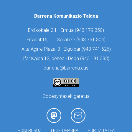
Barrena Komunikazio Taldea
Erdikokale 2,1 · Ermua (
943 179 350)
Errabal 15, 1. · Soraluze (
943 751 304)
Aita Agirre Plaza, 3 · Elgoibar (
943 741 626)
Ifar Kalea 12, behea · Deba (
943 191 383)
barrena@barrena.eus
Codesyntaxek garatua
HONI BURUZ
LEGE OHARRA
PUBLIZITATEA