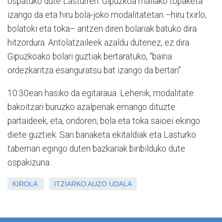
ospatuko dute Lasturren. Gipuzkoa mailako topaketa
izango da eta hiru bola-joko modalitatetan –hiru txirlo,
bolatoki eta toka– aritzen diren bolariak batuko dira
hitzordura. Antolatzaileek azaldu dutenez, ez dira
Gipuzkoako bolari guztiak bertaratuko, "baina
ordezkaritza esanguratsu bat izango da bertan".
10:30ean hasiko da egitaraua. Lehenik, modalitate
bakoitzari buruzko azalpenak emango dituzte
partaideek, eta, ondoren, bola eta toka saioei ekingo
diete guztiek. Sari banaketa ekitaldiak eta Lasturko
tabernan egingo duten bazkariak biribilduko dute
ospakizuna.
KIROLA
ITZIARKO AUZO UDALA