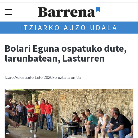
ITZIARKO AUZO UDALA
Bolari Eguna ospatuko dute,
larunbatean, Lasturren
Izaro Aulestiarte Lete
2026ko uztailaren 8a