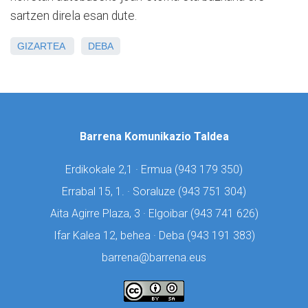
sartzen direla esan dute.
GIZARTEA
DEBA
Barrena Komunikazio Taldea
Erdikokale 2,1 · Ermua (
943 179 350)
Errabal 15, 1. · Soraluze (
943 751 304)
Aita Agirre Plaza, 3 · Elgoibar (
943 741 626)
Ifar Kalea 12, behea · Deba (
943 191 383)
barrena@barrena.eus