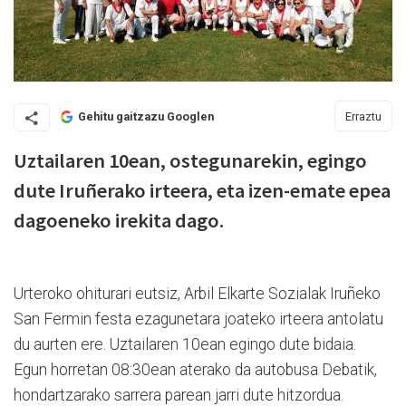
Erraztu
Gehitu gaitzazu Googlen
Uztailaren 10ean, ostegunarekin, egingo
dute Iruñerako irteera, eta izen-emate epea
dagoeneko irekita dago.
Urteroko ohiturari eutsiz, Arbil Elkarte Sozialak Iruñeko
San Fermin festa ezagunetara joateko irteera antolatu
du aurten ere. Uztailaren 10ean egingo dute bidaia.
Egun horretan 08:30ean aterako da autobusa Debatik,
hondartzarako sarrera parean jarri dute hitzordua.