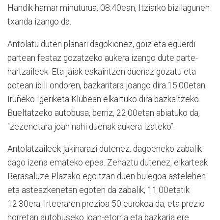
Handik hamar minuturua, 08:40ean, Itziarko bizilagunen
txanda izango da.
Antolatu duten planari dagokionez, goiz eta eguerdi
partean festaz gozatzeko aukera izango dute parte-
hartzaileek. Eta jaiak eskaintzen duenaz gozatu eta
potean ibili ondoren, bazkaritara joango dira.15:00etan
Iruñeko Igeriketa Klubean elkartuko dira bazkaltzeko.
Bueltatzeko autobusa, berriz, 22:00etan abiatuko da,
“zezenetara joan nahi duenak aukera izateko”.
Antolatzaileek jakinarazi dutenez, dagoeneko zabalik
dago izena emateko epea. Zehaztu dutenez, elkarteak
Berasaluze Plazako egoitzan duen bulegoa astelehen
eta asteazkenetan egoten da zabalik, 11:00etatik
12:30era. Irteeraren prezioa 50 eurokoa da, eta prezio
horretan autobuseko joan-etorria eta bazkaria ere