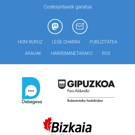
Codesyntaxek garatua
HONI BURUZ
LEGE OHARRA
PUBLIZITATEA
ARAUAK
HARREMANETARAKO
RSS