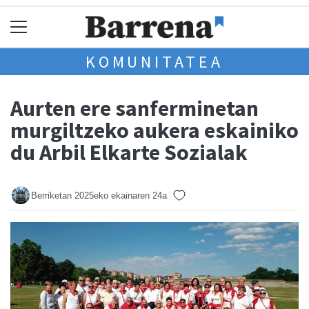
KOMUNITATEA
Aurten ere sanferminetan
murgiltzeko aukera eskainiko
du Arbil Elkarte Sozialak
Berriketan
2025eko ekainaren 24a