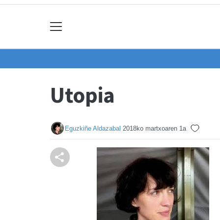
Utopia
Eguzkiñe Aldazabal
2018ko martxoaren 1a