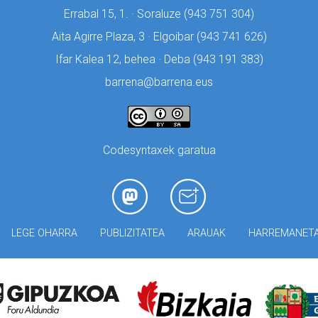
Errabal 15, 1. · Soraluze (
943 751 304)
Aita Agirre Plaza, 3 · Elgoibar (
943 741 626)
Ifar Kalea 12, behea · Deba (
943 191 383)
barrena@barrena.eus
Codesyntaxek garatua
LEGE OHARRA
PUBLIZITATEA
ARAUAK
HARREMANET