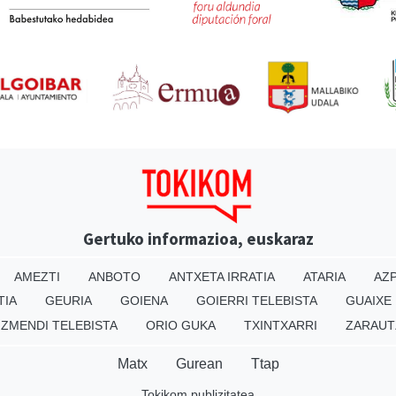
Gertuko informazioa, euskaraz
AMEZTI
ANBOTO
ANTXETA IRRATIA
ATARIA
AZP
TIA
GEURIA
GOIENA
GOIERRI TELEBISTA
GUAIXE
IZMENDI TELEBISTA
ORIO GUKA
TXINTXARRI
ZARAUT
Matx
Gurean
Ttap
Tokikom publizitatea