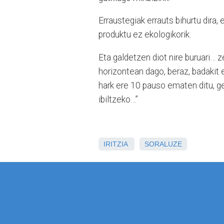
Erraustegiak errauts bihurtu dira,
produktu ez ekologikorik.
Eta galdetzen diot nire buruari… z
horizontean dago, beraz, badakit 
hark ere 10 pauso ematen ditu, ge
ibiltzeko…”
IRITZIA
SORALUZE