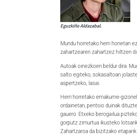
Eguzkiñe Aldazabal.
Mundu horretako herri honetan ez d
zahartzearen zahartzez hiltzen di
Autoak oinezkoen beldur dira. Mug
salto egiteko, sokasaltoan jolast
aspertzeko, lasai.
Herri horretako emakume-gizonek l
ordainetan, pentsio duinak dituzt
gauero. Etxeko berogailua pizteko 
gorputz zimurtua ikusteko lotsarik
Zahartzaroa da bizitzako etapari