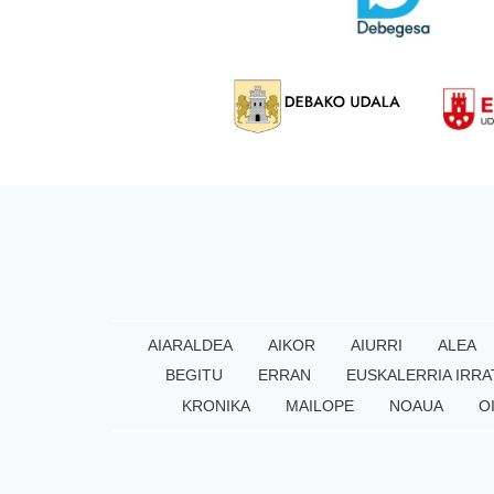
AIARALDEA
AIKOR
AIURRI
ALEA
BEGITU
ERRAN
EUSKALERRIA IRRA
KRONIKA
MAILOPE
NOAUA
O