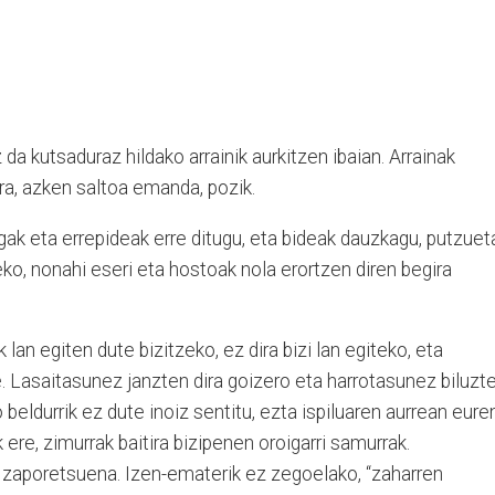
a kutsaduraz hildako arrainik aurkitzen ibaian. Arrainak
ra, azken saltoa emanda, pozik.
ak eta errepideak erre ditugu, eta bideak dauzkagu, putzuet
eko, nonahi eseri eta hostoak nola erortzen diren begira
an egiten dute bizitzeko, ez dira bizi lan egiteko, eta
e. Lasaitasunez janzten dira goizero eta harrotasunez biluzt
beldurrik ez dute inoiz sentitu, ezta ispiluaren aurrean eure
 ere, zimurrak baitira bizipenen oroigarri samurrak.
k zaporetsuena. Izen-ematerik ez zegoelako, “zaharren