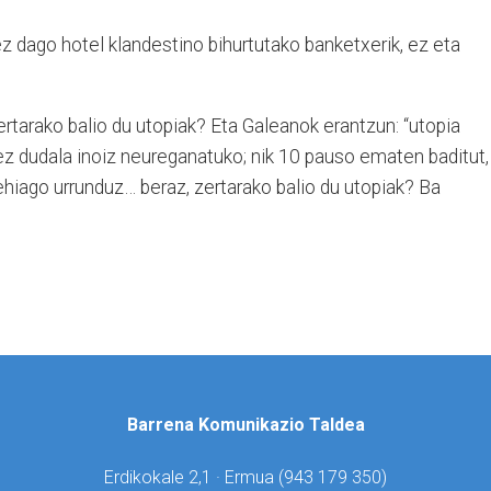
 ez dago hotel klandestino bihurtutako banketxerik, ez eta
ertarako balio du utopiak? Eta Galeanok erantzun: “utopia
ez dudala inoiz neureganatuko; nik 10 pauso ematen baditut,
hiago urrunduz… beraz, zertarako balio du utopiak? Ba
Barrena Komunikazio Taldea
Erdikokale 2,1 · Ermua (
943 179 350)