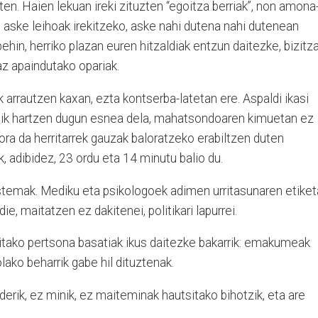
zten. Haien lekuan ireki zituzten “egoitza berriak”, non amona
n, aske leihoak irekitzeko, aske nahi dutena nahi dutenean
ehin, herriko plazan euren hitzaldiak entzun daitezke, bizitza
az apaindutako opariak.
arrautzen kaxan, ezta kontserba-latetan ere. Aspaldi ikasi
itik hartzen dugun esnea dela, mahatsondoaren kimuetan ez
bora da herritarrek gauzak baloratzeko erabiltzen duten
, adibidez, 23 ordu eta 14 minutu balio du.
sistemak. Mediku eta psikologoek adimen urritasunaren etiket
die, maitatzen ez dakitenei, politikari lapurrei.
itako pertsona basatiak ikus daitezke bakarrik: emakumeak
olako beharrik gabe hil dituztenak.
rik, ez minik, ez maiteminak hautsitako bihotzik, eta are