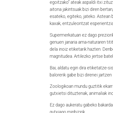
egoitzako” ateak aspaldi itxi zitu
aitona jakintsuak bizi diren berta
esateko, egiteko, jateko. Astean b
kaxak, entzuleontzat esperientzi
Supermerkatuan ez dago preziorik 
genuen janaria ama-naturaren tit
dela inoiz etiketarik hazten. Den
magnitudea. Artilezko jertse batek
Bai, aldatu egin dira etiketatze-
balorerik gabe bizi direnei jartzen 
Zoologikoan mundu guztitik ekarr
gutxietsi dituztenak, animaliak in
Ez dago aukeratu gabeko bakardade
gutxiago minbizirik.