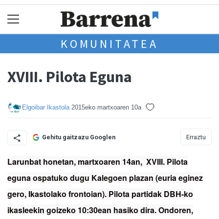
KOMUNITATEA
XVIII. Pilota Eguna
Elgoibar Ikastola
2015eko martxoaren 10a
Erraztu
Gehitu gaitzazu Googlen
Larunbat honetan, martxoaren 14an, XVIII. Pilota
eguna ospatuko dugu Kalegoen plazan (euria eginez
gero, Ikastolako frontoian). Pilota partidak DBH-ko
ikasleekin goizeko 10:30ean hasiko dira. Ondoren,