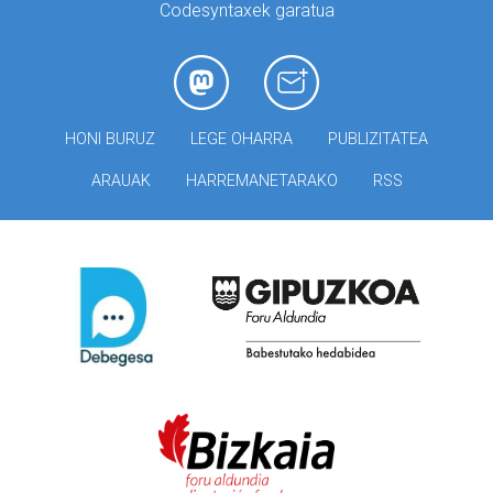
Codesyntaxek garatua
HONI BURUZ
LEGE OHARRA
PUBLIZITATEA
ARAUAK
HARREMANETARAKO
RSS