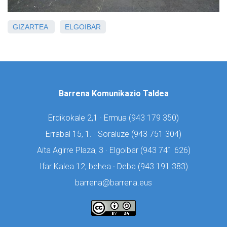
GIZARTEA
ELGOIBAR
Barrena Komunikazio Taldea
Erdikokale 2,1 · Ermua (
943 179 350)
Errabal 15, 1. · Soraluze (
943 751 304)
Aita Agirre Plaza, 3 · Elgoibar (
943 741 626)
Ifar Kalea 12, behea · Deba (
943 191 383)
barrena@barrena.eus