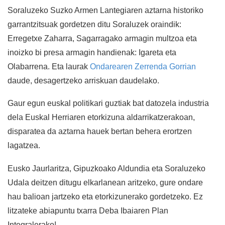
Soraluzeko Suzko Armen Lantegiaren aztarna historiko
garrantzitsuak gordetzen ditu Soraluzek oraindik:
Erregetxe Zaharra, Sagarragako armagin multzoa eta
inoizko bi presa armagin handienak: Igareta eta
Olabarrena. Eta laurak
Ondarearen Zerrenda Gorrian
daude, desagertzeko arriskuan daudelako.
Gaur egun euskal politikari guztiak bat datozela industria
dela Euskal Herriaren etorkizuna aldarrikatzerakoan,
disparatea da aztarna hauek bertan behera erortzen
lagatzea.
Eusko Jaurlaritza, Gipuzkoako Aldundia eta Soraluzeko
Udala deitzen ditugu elkarlanean aritzeko, gure ondare
hau balioan jartzeko eta etorkizunerako gordetzeko. Ez
litzateke abiapuntu txarra Deba Ibaiaren Plan
Integralerako!