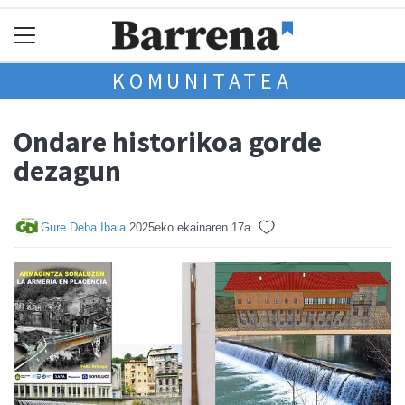
KOMUNITATEA
Ondare historikoa gorde
dezagun
Gure Deba Ibaia
2025eko ekainaren 17a