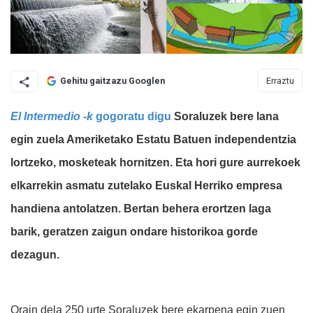
Erraztu
Gehitu gaitzazu Googlen
El Intermedio -k
gogoratu digu
Soraluzek bere lana
egin zuela Ameriketako Estatu Batuen independentzia
lortzeko, mosketeak hornitzen. Eta hori gure aurrekoek
elkarrekin asmatu zutelako Euskal Herriko empresa
handiena antolatzen. Bertan behera erortzen laga
barik, geratzen zaigun ondare historikoa gorde
dezagun.
Orain dela 250 urte Soraluzek bere ekarpena egin zuen