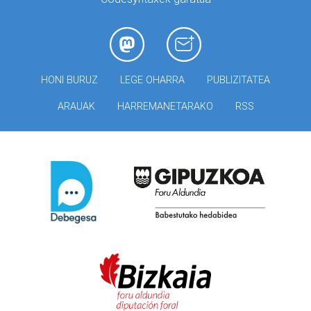
HONI BURUZ
LEGE OHARRA
PUBLIZITATEA
ARAUAK
HARREMANETARAKO
RSS