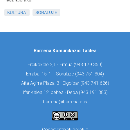
KULTURA
SORALUZE
Barrena Komunikazio Taldea
Erdikokale 2,1 · Ermua (
943 179 350)
Errabal 15, 1. · Soraluze (
943 751 304)
Aita Agirre Plaza, 3 · Elgoibar (
943 741 626)
Ifar Kalea 12, behea · Deba (
943 191 383)
barrena@barrena.eus
Codesyntaxek garatua