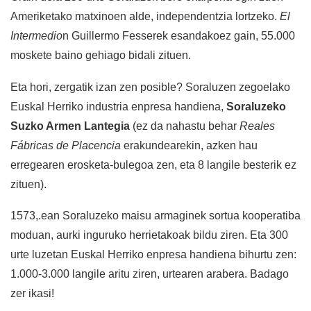
Ameriketako matxinoen alde, independentzia lortzeko.
El
Intermedio
n Guillermo Fesserek esandakoez gain, 55.000
moskete baino gehiago bidali zituen.
Eta hori, zergatik izan zen posible? Soraluzen zegoelako
Euskal Herriko industria enpresa handiena,
Soraluzeko
Suzko Armen Lantegia
(ez da nahastu behar
Reales
Fábricas de Placencia
erakundearekin, azken hau
erregearen erosketa-bulegoa zen, eta 8 langile besterik ez
zituen).
1573,.ean Soraluzeko maisu armaginek sortua kooperatiba
moduan, aurki inguruko herrietakoak bildu ziren. Eta 300
urte luzetan Euskal Herriko enpresa handiena bihurtu zen:
1.000-3.000 langile aritu ziren, urtearen arabera. Badago
zer ikasi!